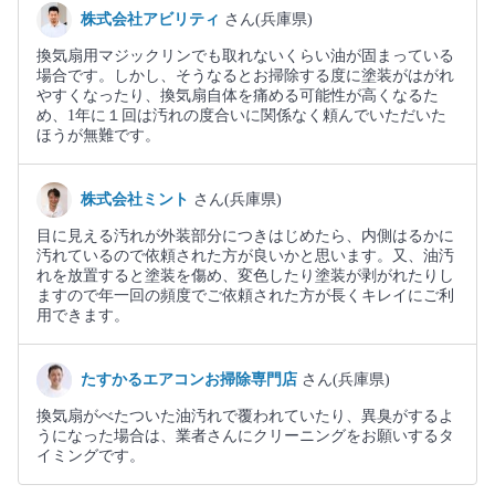
株式会社アビリティ
さん(兵庫県)
換気扇用マジックリンでも取れないくらい油が固まっている
場合です。しかし、そうなるとお掃除する度に塗装がはがれ
やすくなったり、換気扇自体を痛める可能性が高くなるた
め、1年に１回は汚れの度合いに関係なく頼んでいただいた
ほうが無難です。
株式会社ミント
さん(兵庫県)
目に見える汚れが外装部分につきはじめたら、内側はるかに
汚れているので依頼された方が良いかと思います。又、油汚
れを放置すると塗装を傷め、変色したり塗装が剥がれたりし
ますので年一回の頻度でご依頼された方が長くキレイにご利
用できます。
たすかるエアコンお掃除専門店
さん(兵庫県)
換気扇がべたついた油汚れで覆われていたり、異臭がするよ
うになった場合は、業者さんにクリーニングをお願いするタ
イミングです。