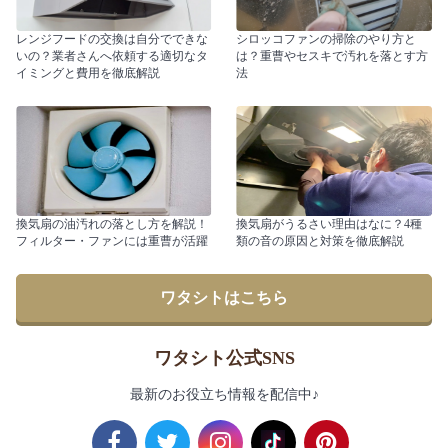
レンジフードの交換は自分でできな
シロッコファンの掃除のやり方と
いの？業者さんへ依頼する適切なタ
は？重曹やセスキで汚れを落とす方
イミングと費用を徹底解説
法
換気扇の油汚れの落とし方を解説！
換気扇がうるさい理由はなに？4種
フィルター・ファンには重曹が活躍
類の音の原因と対策を徹底解説
ワタシトはこちら
ワタシト公式SNS
最新のお役立ち情報を配信中♪