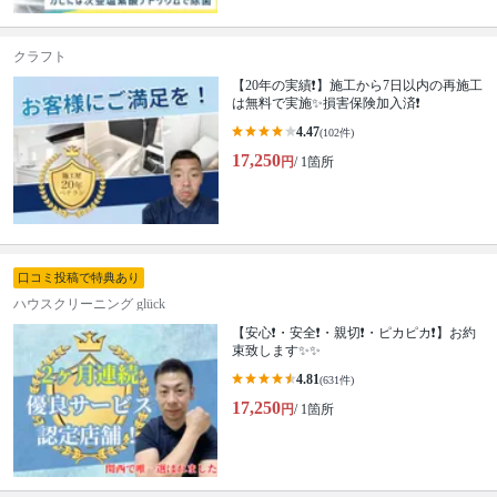
クラフト
【20年の実績❗️】施工から7日以内の再施工
は無料で実施✨損害保険加入済❗️
4.47
(102件)
17,250
円
/ 1箇所
口コミ投稿で特典あり
ハウスクリーニング glück
【安心❗️・安全❗️・親切❗️・ピカピカ❗️】お約
束致します✨✨
4.81
(631件)
17,250
円
/ 1箇所