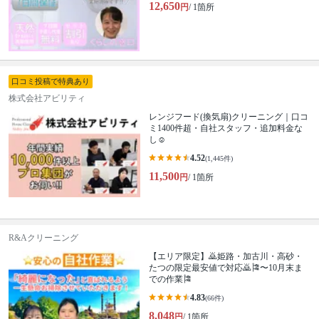
12,650
円
/ 1箇所
口コミ投稿で特典あり
株式会社アビリティ
レンジフード(換気扇)クリーニング｜口コ
ミ1400件超・自社スタッフ・追加料金な
し☺️
4.52
(1,445件)
11,500
円
/ 1箇所
R&Aクリーニング
【エリア限定】🙇姫路・加古川・高砂・
たつの限定最安値で対応🙇🎏〜10月末ま
での作業🎏
4.83
(66件)
8,048
円
/ 1箇所