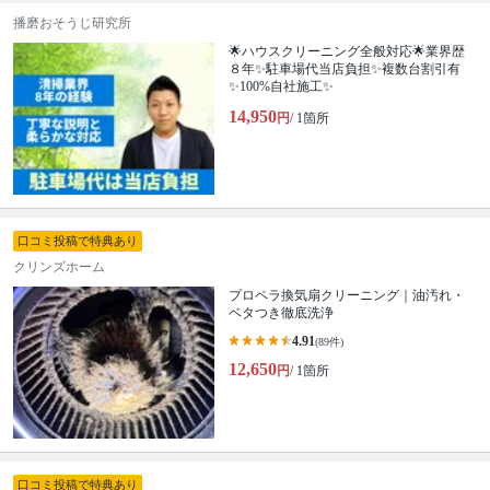
播磨おそうじ研究所
🌟ハウスクリーニング全般対応🌟業界歴
８年✨駐車場代当店負担✨複数台割引有
✨100%自社施工✨
14,950
円
/ 1箇所
口コミ投稿で特典あり
クリンズホーム
プロペラ換気扇クリーニング｜油汚れ・
ベタつき徹底洗浄
4.91
(89件)
12,650
円
/ 1箇所
口コミ投稿で特典あり