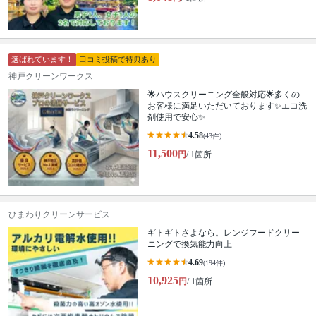
選ばれています！
口コミ投稿で特典あり
神戸クリーンワークス
🌟ハウスクリーニング全般対応🌟多くの
お客様に満足いただいております✨エコ洗
剤使用で安心✨
4.58
(43件)
11,500
円
/ 1箇所
ひまわりクリーンサービス
ギトギトさよなら。レンジフードクリー
ニングで換気能力向上
4.69
(194件)
10,925
円
/ 1箇所