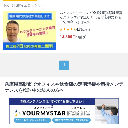
おそうじ館イエローツリー
⭐ハウスクリーニング全般対応⭐経験豊富
なスタッフが施工いたします👍追加料金
一切御座いません✨
4.73
(27件)
14,500
円
/ 1箇所
1
兵庫県高砂市でオフィスや飲食店の定期清掃や清掃メンテ
ナンスを検討中の法人の方へ