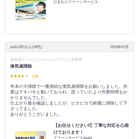
ひまわりクリーンサービス
mirk1083さん(30代)
2026年01月
換気扇クリーニング(レンジフード) | 兵庫県
換気扇掃除
3.60
年末の大掃除で一番億劫な換気扇掃除をお願いしました。作
業はテキパキと動いておられ、思っていたより作業時間もか
かりませんでした。
仕上がり後を確認しましたが、ピカピカで綺麗に掃除して下
さってました。
ありがとうございました。
【お任せください❗️】丁寧な対応を心掛
けております！
クリーンサービスahiahi