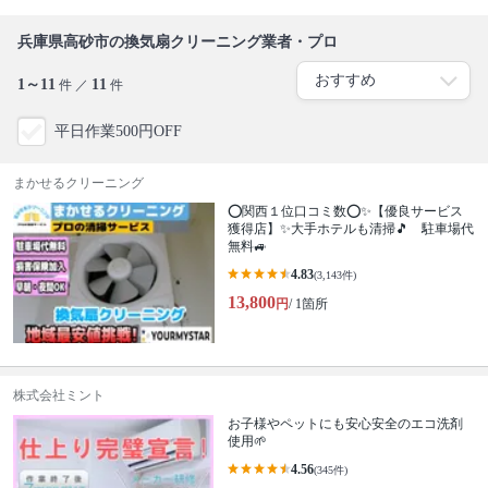
兵庫県高砂市の換気扇クリーニング業者・プロ
1～11
11
件 ／
件
平日作業500円OFF
まかせるクリーニング
⭕関西１位口コミ数⭕✨【優良サービス
獲得店】✨大手ホテルも清掃🎵 駐車場代
無料🚙
4.83
(3,143件)
13,800
円
/ 1箇所
株式会社ミント
お子様やペットにも安心安全のエコ洗剤
使用🌱
4.56
(345件)