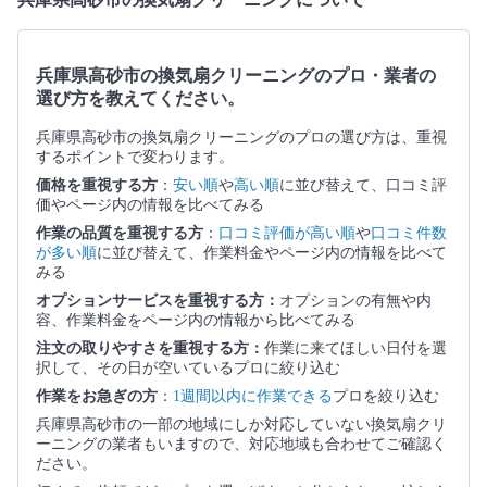
兵庫県高砂市の換気扇クリーニングのプロ・業者の
選び方を教えてください。
兵庫県高砂市の換気扇クリーニングのプロの選び方は、重視
するポイントで変わります。
価格を重視する方
：
安い順
や
高い順
に並び替えて、口コミ評
価やページ内の情報を比べてみる
作業の品質を重視する方
：
口コミ評価が高い順
や
口コミ件数
が多い順
に並び替えて、作業料金やページ内の情報を比べて
みる
オプションサービスを重視する方：
オプションの有無や内
容、作業料金をページ内の情報から比べてみる
注文の取りやすさを重視する方：
作業に来てほしい日付を選
択して、その日が空いているプロに絞り込む
作業をお急ぎの方
：
1週間以内に作業できる
プロを絞り込む
兵庫県高砂市の一部の地域にしか対応していない換気扇クリ
ーニングの業者もいますので、対応地域も合わせてご確認く
ださい。