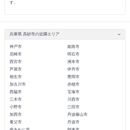
す。
兵庫県 高砂市の近隣エリア
神戸市
姫路市
尼崎市
明石市
西宮市
洲本市
芦屋市
伊丹市
相生市
豊岡市
加古川市
赤穂市
西脇市
宝塚市
三木市
川西市
小野市
三田市
加西市
丹波篠山市
養父市
丹波市
南あわじ市
朝来市