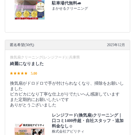
駐車場代無料🚙
まかせるクリーニング
匿名希望(50代)
2025年12月
換気扇クリーニング(レンジフード) | 兵庫県
綺麗になりました
5.00
換気扇がドロドロで手が付けられなくなり、掃除をお願いし
ました
ピカピカになり丁寧な仕上がりでたいへん感謝しています
また定期的にお願いしたいです
ありがとうございました
レンジフード(換気扇)クリーニング｜
口コミ1400件超・自社スタッフ・追加
料金なし☺️
株式会社アビリティ