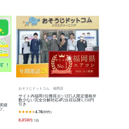
おそうじドットコム 福岡店
サイト内福岡1位獲得🥇✨1日5人限定価格🌸
数少ない完全分解対応🌈2台目以降1,150円
引き
実績
ツ、
4.78
(89件)
8,050
円
/ 1台