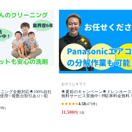
おそうじキラリ
ニング全般対応🌟100%自社
🌟夏前のキャンペーン🌟ドレンホー
使用✨複数台割引あり✨駐
無料サービス実施中✨❗️❗️駐車料金無料
4.58
(475件)
7件)
11,500
円
/ 1台