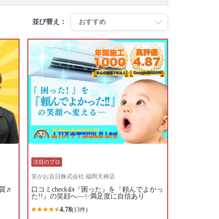
並び替え：
注目のプロ
笑がお吉日株式会社 福岡天神店
質♬
口コミcheck👍『困った』を『頼んでよかっ
た!!』の笑顔へ—✨満足度に自信あり
4.78
(13件)