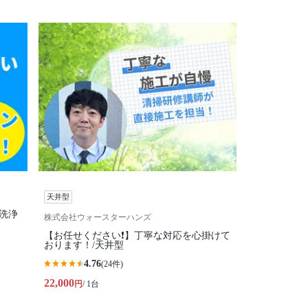
天井型
ス洗浄
株式会社ウォースターハンズ
！
【お任せください❗️】丁寧な対応を心掛けて
おります！/天井型
4.76
(24件)
22,000
円
/ 1台