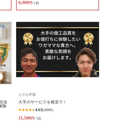
6,900
円
/ 1台
えがお本舗
完全
大手のサービスを格安で！
保険
4.63
(209件)
11,500
円
/ 1台