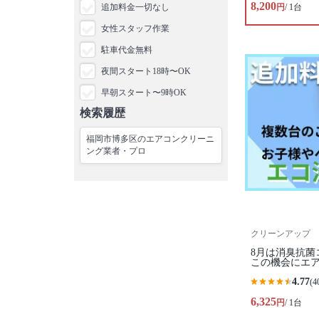
8,200
追加料金一切なし
円
/ 1台
女性スタッフ作業
駐車代金無料
夜間スタート18時〜OK
早朝スタート〜9時OK
検索履歴
福岡市博多区のエアコンクリーニ
ング業者・プロ
クリーンアップ
8月は消臭抗菌
この機会にエ
4.77
(4
6,325
円
/ 1台