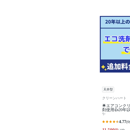
天井型
クリーンハート
🌟エアコンク
剤使用👍20
✨
4.77
(6
11,500