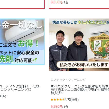
8,050
円
/ 1台
エアテック・クリーニング
コーティング無料！！ぜひ
🌟ハウスクリーニング全般対応可能
アコンクリーニング◎
自社施工✨エコ洗剤使用で安心✨損害
加入済✨
08件)
4.73
(49件)
9,980
円
/ 1台