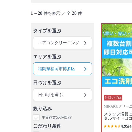
1～28
28
件を表示 ／ 全
件
タイプを選ぶ
エアコンクリーニング
エリアを選ぶ
福岡県福岡市博多区
日づけを選ぶ
日づけを選ぶ
注目のプロ
MIRAKUクリー
絞り込み
スタッフ増員に
平日作業500円OFF
タルサイト口コミ
こだわり条件
4.95
(4