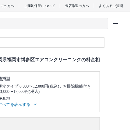
めての方へ
ご満足保証について
出店希望の方へ
よくあるご質問
menu
岡県福岡市博多区エアコンクリーニングの料金相
壁掛型
通常タイプ 8,000〜12,000円(税込)
お掃除機能付き
13,000〜17,000円(税込)
天井型
すべてを表示する
天井埋め込み型1方向 23,000〜27,000円(税込)
天井
埋め込み型2方向 25,000〜29,000円(税込)
天井埋め
込み型4方向 24,000〜28,000円(税込)
天井吊り型
23,000〜27,000円(税込)