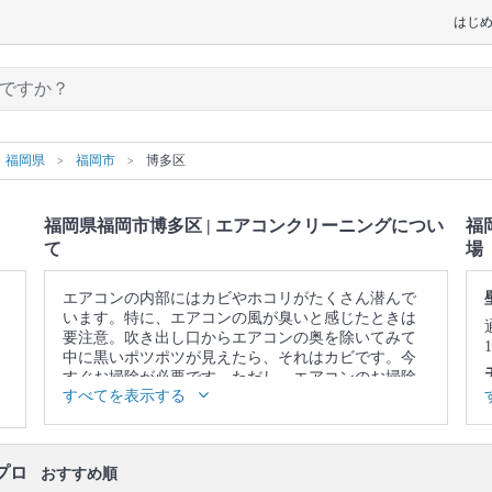
はじ
福岡県
福岡市
博多区
福岡県福岡市博多区 | エアコンクリーニングについ
福
て
場
エアコンの内部にはカビやホコリがたくさん潜んで
います。特に、エアコンの風が臭いと感じたときは
要注意。吹き出し口からエアコンの奥を除いてみて
中に黒いポツポツが見えたら、それはカビです。今
すぐお掃除が必要です。ただし、エアコンのお掃除
すべてを表示する
はフィルターをキレイにして終わりではありませ
ん。内部にあるフィンやファンという部品についた
カビやホコリまでキレイにしないと意味がありませ
ん。そこで、自分のお掃除ではなかなか落としきれ
プロ
おすすめ順
ない、エアコンの奥に溜まった汚れまで、徹底的に