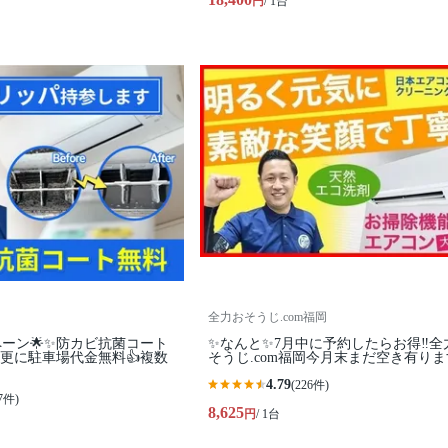
円
/ 1台
全力おそうじ.com福岡
ペーン🌟✨防カビ抗菌コート
✨なんと✨7月中に予約したらお得‼️全
更に駐車場代金無料👍複数
そうじ.com福岡今月末まだ空き有り
4.79
(226件)
7件)
8,625
円
/ 1台