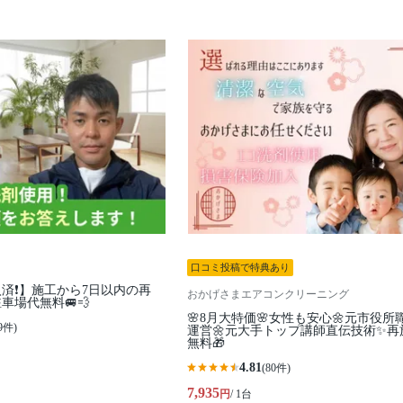
口コミ投稿で特典あり
済❗️】施工から7日以内の再
おかげさまエアコンクリーニング
駐車場代無料🚐💨
🌸8月大特価🌸女性も安心🌼元市役所
9件)
運営🌼元大手トップ講師直伝技術✨再
無料🎁
4.81
(80件)
7,935
円
/ 1台