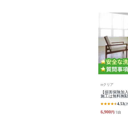
reクリア
【損害保険加入
施工は無料🈚️
4.53
(2
6,900
円
/ 1台