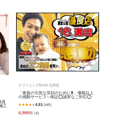
クリーニングBASE 九州店
「家族の元気な笑顔のために❣️」価格以上
の感動サービス✨保証⭕️誠実なご対応⭕️
職員
4.81
(34件)
施工
6,900
円
/ 1台