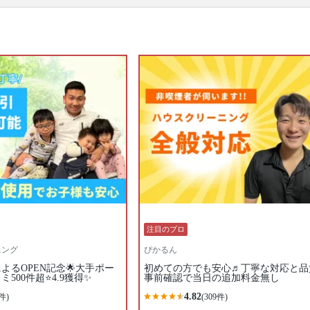
洗浄してくれるのが、プロのエアコンクリーニング
です。エアコンを分解、専用の洗剤と高圧洗浄機
で、隠れた汚れもキレイに落とせるのがプロのエア
コンクリーニングの特徴。1～2年に1回ほどの頻度で
プロにエアコンクリーニングを依頼するのがおすす
めです。たくさんのエアコンクリーニングのプロの
中から、あなたの条件にあったプロに出会ってくだ
さい。口コミ・写真・日程・料金からあなたにあっ
たプロがきっと見つかります。
▼表示価格に含まれるエアコンクリーニングの作業
範囲
エアコン内部の高圧洗浄 / 外装カバー / フィン（熱交
換器） / ファン / フィルター / ドレンパン / 作業場所
の簡易清掃 / 業務用タイプと家庭用タイプは共通料金
口コミ
もご参照ください。
※本ページでは一部プロモーションを含む場合があ
ります。
注目のプロ
ニング
ぴかるん
よるOPEN記念🌟大手ポー
初めての方でも安心♬丁寧な対応と品
500件超⭐️4.9獲得✨
事前確認で当日の追加料金無し
4.82
件)
(309件)