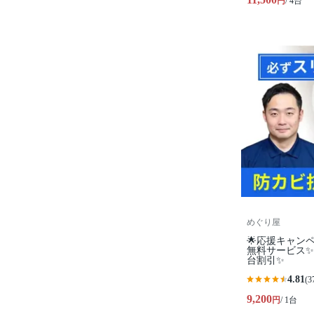
円
/ 4台
めぐり屋
🌟応援キャン
無料サービス✨
台割引✨
4.81
(3
9,200
円
/ 1台