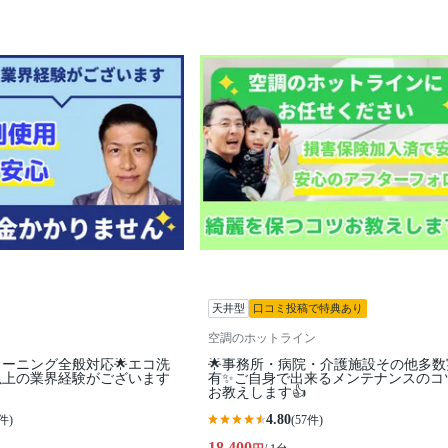
天井型
口コミ投稿で特典あり
空調のホットライン
リーニング全般対応🌟エコ洗
🌟事務所・病院・介護施設その他多数
年以上の業界経験がございます
有✨ご自身で出来るメンテナンスのコ
お教えします👍
4.80
件)
(57件)
18,400