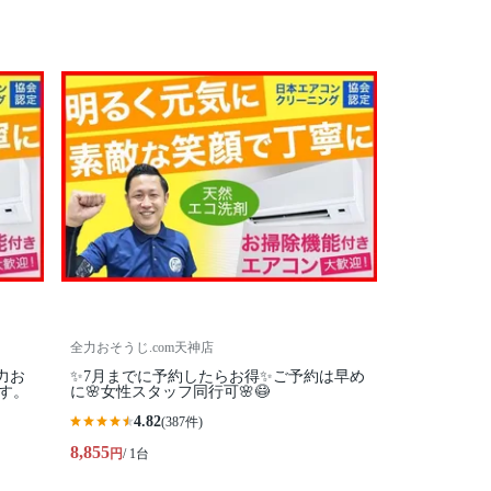
全力おそうじ.com天神店
力お
✨7月までに予約したらお得✨ご予約は早め
ます。
に🌸女性スタッフ同行可🌸😷
4.82
(387件)
8,855
円
/ 1台