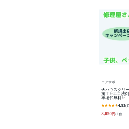
エアサポ
🌟ハウスクリー
施工✨エコ洗剤
車場代無料✨
4.93
(1
8,050
円
/ 1台