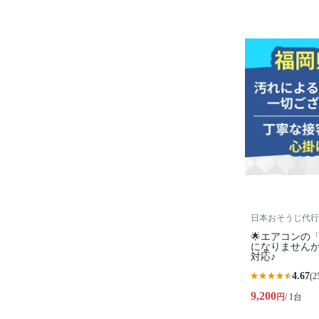
日本おそうじ代行
🌟エアコンの
になりませんか
対応♪
4.67
(2
9,200
円
/ 1台