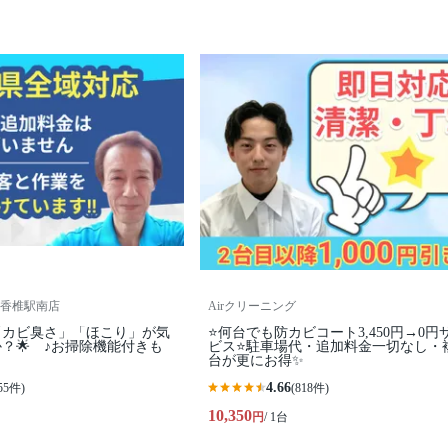
香椎駅南店
Airクリーニング
「カビ臭さ」「ほこり」が気
⭐何台でも防カビコート3,450円→0円
？🌟 ♪お掃除機能付きも
ビス⭐駐車場代・追加料金一切なし・
台が更にお得✨
4.66
55件)
(818件)
10,350
円
/ 1台