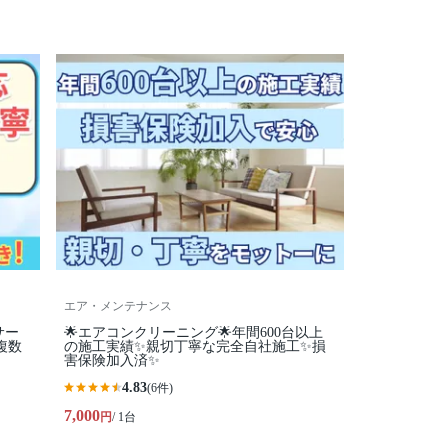
エア・メンテナンス
サー
🌟エアコンクリーニング🌟年間600台以上
複数
の施工実績✨親切丁寧な完全自社施工✨損
害保険加入済✨
4.83
(6件)
7,000
円
/ 1台