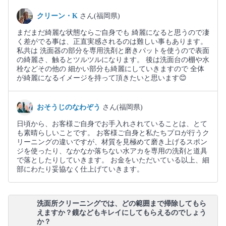
クリーン・K
さん(福岡県)
まだまだ綺麗な状態ならご自身でも 綺麗になると思うので凄
く差がでる事は、正直実感されるのは難しい事もあります。
私共は 洗面器の部分を専用洗剤と磨きパットを使うので表面
の綺麗さ、触るとツルツルになります。 後は洗面台の棚や水
栓などその他の 細かい部分も綺麗にしていきますので 全体
が綺麗になるイメージを持って頂きたいと思います😊
おそうじのなわぞう
さん(福岡県)
日頃から、お客様ご自身でお手入れされていることは、とて
も素晴らしいことです。 お客様ご自身と私たちプロが行うク
リーニングの違いですが、材質を見極めて磨き上げるスポン
ジを使ったり、なかなか落ちない水アカを専用の洗剤と道具
で落としたりしていきます。 お金をいただいている以上、細
部にわたり妥協なく仕上げていきます。
洗面所クリーニングでは、どの範囲まで掃除してもら
えますか？鏡などもキレイにしてもらえるのでしょう
か？