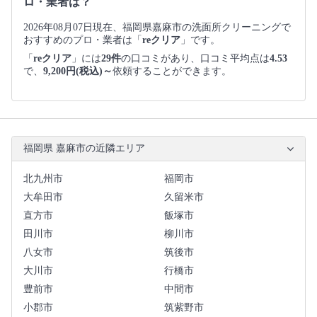
ロ・業者は？
2026年08月07日現在、福岡県嘉麻市の洗面所クリーニングで
おすすめのプロ・業者は「
reクリア
」です。
「
reクリア
」には
29件
の口コミがあり、口コミ平均点は
4.53
で、
9,200円(税込)～
依頼することができます。
福岡県 嘉麻市の近隣エリア
北九州市
福岡市
大牟田市
久留米市
直方市
飯塚市
田川市
柳川市
八女市
筑後市
大川市
行橋市
豊前市
中間市
小郡市
筑紫野市