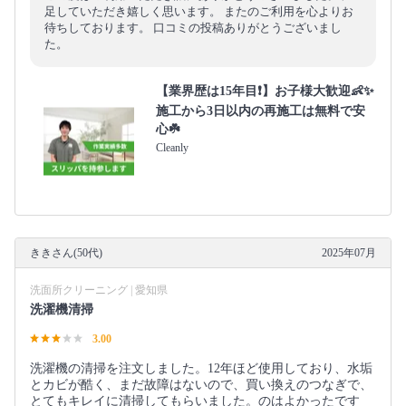
足していただき嬉しく思います。 またのご利用を心よりお
待ちしております。 口コミの投稿ありがとうございまし
た。
【業界歴は15年目❗️】お子様大歓迎👶✨
施工から3日以内の再施工は無料で安
心☘️
Cleanly
ききさん(50代)
2025年07月
洗面所クリーニング | 愛知県
洗濯機清掃
3.00
洗濯機の清掃を注文しました。12年ほど使用しており、水垢
とカビが酷く、まだ故障はないので、買い換えのつなぎで、
とてもキレイに清掃してもらいました。のはよかったです