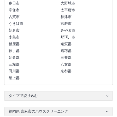
春日市
大野城市
宗像市
太宰府市
古賀市
福津市
うきは市
宮若市
朝倉市
みやま市
糸島市
那珂川市
糟屋郡
遠賀郡
鞍手郡
嘉穂郡
朝倉郡
三井郡
三潴郡
八女郡
田川郡
京都郡
築上郡
タイプで絞り込む
福岡県 嘉麻市のハウスクリーニング