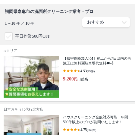
福岡県嘉麻市の洗面所クリーニング業者・プロ
1～10
10
件 ／
件
平日作業500円OFF
reクリア
【損害保険加入済❗️】施工から7日以内の再
施工は無料🈚️駐車場代無料🚐💨
4.53
(29件)
9,200
円
/ 1箇所
日本おそうじ代行北方店
ハウスクリーニング全般対応可能！年間
500件以上のプロが訪問いたします！
4.75
(362件)