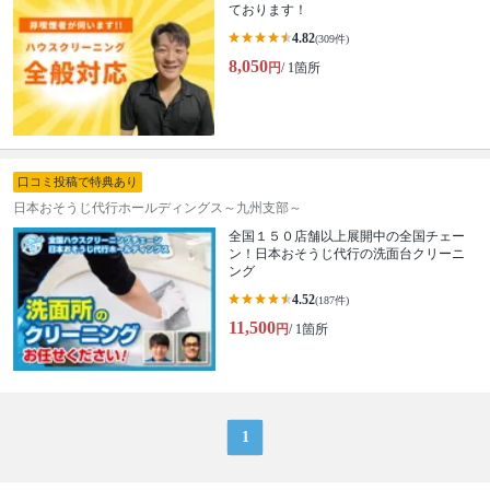
ております！
4.82
(309件)
8,050
円
/ 1箇所
口コミ投稿で特典あり
日本おそうじ代行ホールディングス～九州支部～
全国１５０店舗以上展開中の全国チェー
ン！日本おそうじ代行の洗面台クリーニ
ング
4.52
(187件)
11,500
円
/ 1箇所
1