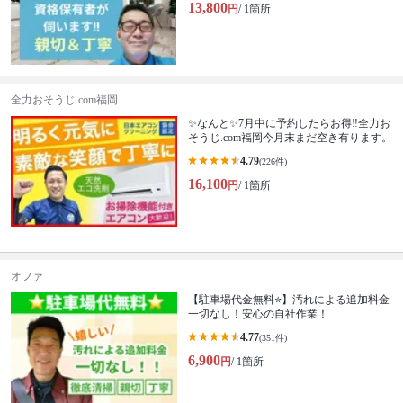
13,800
円
/ 1箇所
全力おそうじ.com福岡
✨なんと✨7月中に予約したらお得‼️全力お
そうじ.com福岡今月末まだ空き有ります。
4.79
(226件)
16,100
円
/ 1箇所
オファ
【駐車場代金無料⭐️】汚れによる追加料金
一切なし！安心の自社作業！
4.77
(351件)
6,900
円
/ 1箇所