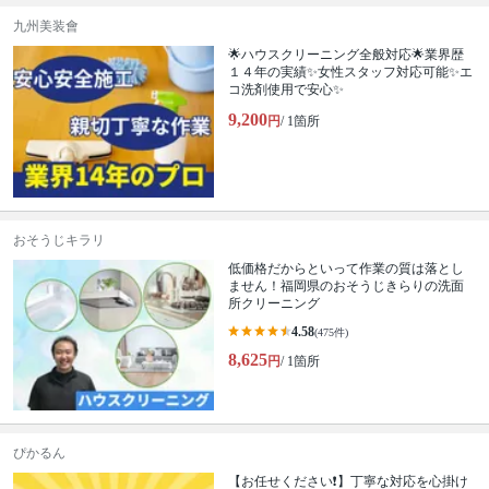
九州美装會
🌟ハウスクリーニング全般対応🌟業界歴
１４年の実績✨女性スタッフ対応可能✨エ
コ洗剤使用で安心✨
9,200
円
/ 1箇所
おそうじキラリ
低価格だからといって作業の質は落とし
ません！福岡県のおそうじきらりの洗面
所クリーニング
4.58
(475件)
8,625
円
/ 1箇所
ぴかるん
【お任せください❗️】丁寧な対応を心掛け