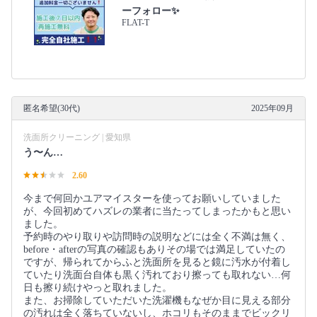
ーフォロー✨
FLAT-T
匿名希望(30代)
2025年09月
洗面所クリーニング | 愛知県
う〜ん…
2.60
今まで何回かユアマイスターを使ってお願いしていました
が、今回初めてハズレの業者に当たってしまったかもと思い
ました。
予約時のやり取りや訪問時の説明などには全く不満は無く、
before・afterの写真の確認もありその場では満足していたの
ですが、帰られてからふと洗面所を見ると鏡に汚水が付着し
ていたり洗面台自体も黒く汚れており擦っても取れない…何
日も擦り続けやっと取れました。
また、お掃除していただいた洗濯機もなぜか目に見える部分
の汚れは全く落ちていないし、ホコリもそのままでビックリ