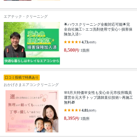
エアテック・クリーニング
🌟ハウスクリーニング全般対応可能🌟完
全自社施工✨エコ洗剤使用で安心✨損害保
険加入済✨
4.73
(49件)
8,500
円
/ 1箇所
口コミ投稿で特典あり
おかげさまエアコンクリーニング
🌸8月大特価🌸女性も安心🌼元市役所職員
運営🌼元大手トップ講師直伝技術✨再施工
無料🎁
4.81
(80件)
8,395
円
/ 1箇所