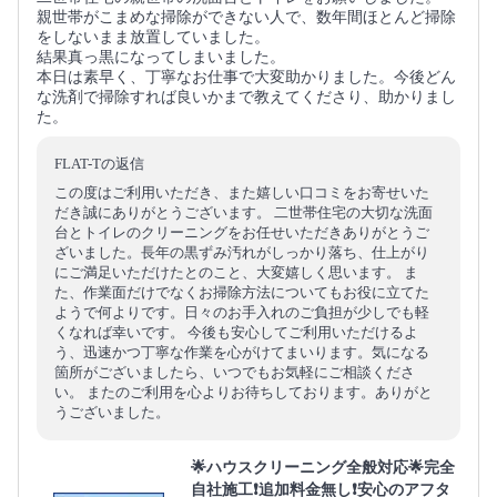
親世帯がこまめな掃除ができない人で、数年間ほとんど掃除
をしないまま放置していました。
結果真っ黒になってしまいました。
本日は素早く、丁寧なお仕事で大変助かりました。今後どん
な洗剤で掃除すれば良いかまで教えてくださり、助かりまし
た。
FLAT-Tの返信
この度はご利用いただき、また嬉しい口コミをお寄せいた
だき誠にありがとうございます。 二世帯住宅の大切な洗面
台とトイレのクリーニングをお任せいただきありがとうご
ざいました。長年の黒ずみ汚れがしっかり落ち、仕上がり
にご満足いただけたとのこと、大変嬉しく思います。 ま
た、作業面だけでなくお掃除方法についてもお役に立てた
ようで何よりです。日々のお手入れのご負担が少しでも軽
くなれば幸いです。 今後も安心してご利用いただけるよ
う、迅速かつ丁寧な作業を心がけてまいります。気になる
箇所がございましたら、いつでもお気軽にご相談くださ
い。 またのご利用を心よりお待ちしております。ありがと
うございました。
🌟ハウスクリーニング全般対応🌟完全
自社施工❗️追加料金無し❗️安心のアフタ