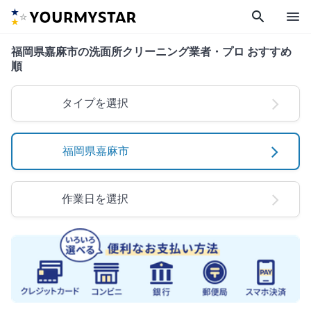
search
menu
福岡県嘉麻市の洗面所クリーニング業者・プロ おすすめ
順
タイプを選択
福岡県嘉麻市
作業日を選択