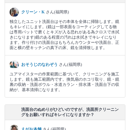
クリーン・K
さん(福岡県)
独立したユニット洗面台はその本体を全体に掃除します。鏡
もキレイにします。(鏡は一部表面をコーティングしてる物
は専用パットで磨くとキズが入る恐れがある為クロスで水拭
きになります)鏡のある程度の汚れは水拭きでキレイになり
ます。作り付けの洗面台はもちろんカウンターや洗面台、正
面と横の壁キッチンの真下の床、鏡を清掃致します。
おそうじのなわぞう
さん(福岡県)
ユアマイスターの作業範囲に基づいて、クリーニングを施工
します。鏡も施工範囲内です。換気扇のホコリ取り、鏡・鏡
裏の収納・洗面ボウル・水道カラン・排水溝・洗面台下の収
納が、基本清掃になります。
洗面台のぬめりがひどいのですが、洗面所クリーニン
グをお願いすればキレイになりますか？
えがお本舗
さん(福岡県)