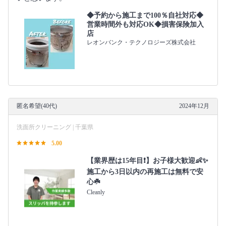
◆予約から施工まで100％自社対応◆
営業時間外も対応OK◆損害保険加入
店
レオンバンク・テクノロジーズ株式会社
匿名希望(40代)
2024年12月
洗面所クリーニング | 千葉県
5.00
【業界歴は15年目❗️】お子様大歓迎👶✨
施工から3日以内の再施工は無料で安
心☘️
Cleanly