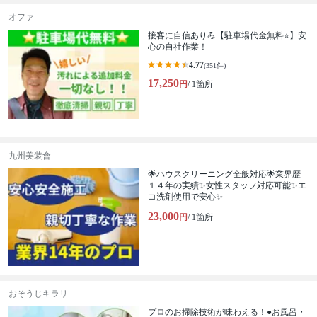
オファ
接客に自信あり💪【駐車場代金無料⭐️】安
心の自社作業！
4.77
(351件)
17,250
円
/ 1箇所
九州美装會
🌟ハウスクリーニング全般対応🌟業界歴
１４年の実績✨女性スタッフ対応可能✨エ
コ洗剤使用で安心✨
23,000
円
/ 1箇所
おそうじキラリ
プロのお掃除技術が味わえる！●お風呂・