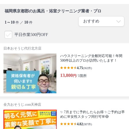
福岡県京都郡のお風呂・浴室クリーニング業者・プロ
1～10
10
件 ／
件
平日作業500円OFF
日本おそうじ代行北方店
ハウスクリーニング全般対応可能！年間
500件以上のプロが訪問いたします！
4.75
(362件)
13,800
円
/ 1箇所
全力おそうじ.com天神店
✨ 7月までに予約したらお得 ✨ご予約は早
めに🌸女性スタッフ同行可🌸😷
4.82
(387件)