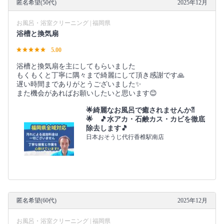
匿名希望(50代)
2025年12月
お風呂・浴室クリーニング | 福岡県
浴槽と換気扇
5.00
浴槽と換気扇を主にしてもらいました
もくもくと丁寧に隅々まで綺麗にして頂き感謝です🙏
遅い時間までありがとうございました✨
また機会があればお願いしたいと思います😊
🌟綺麗なお風呂で癒されませんか⁈
🌟 🎵水アカ・石鹸カス・カビを徹底
除去します🎵
日本おそうじ代行香椎駅南店
匿名希望(60代)
2025年12月
お風呂・浴室クリーニング | 福岡県