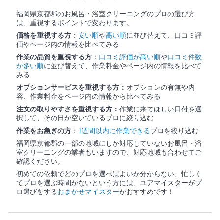
福岡県京都郡のお風呂・浴室クリーニングのプロの選び方
は、重視するポイントで変わります。
価格を重視する方
：
安い順
や
高い順
に並び替えて、口コミ評
価やページ内の情報を比べてみる
作業の品質を重視する方
：
口コミ評価が高い順
や
口コミ件数
が多い順
に並び替えて、作業料金やページ内の情報を比べて
みる
オプションサービスを重視する方：
オプションの有無や内
容、作業料金をページ内の情報から比べてみる
注文の取りやすさを重視する方：
作業に来てほしい日付を選
択して、その日が空いているプロに絞り込む
作業をお急ぎの方
：
1週間以内に作業できる
プロを絞り込む
福岡県京都郡の一部の地域にしか対応していないお風呂・浴
室クリーニングの業者もいますので、対応地域も合わせてご
確認ください。
初めての依頼でどのプロを選べばよいか分からない、忙しく
てプロを選ぶ時間がないという方には、ユアマイスターがプ
ロ選びをする
おまかせマイスター
がおすすめです！