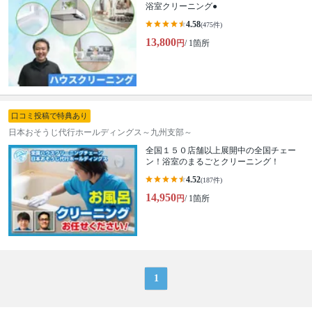
浴室クリーニング●
4.58
(475件)
13,800
円
/ 1箇所
口コミ投稿で特典あり
日本おそうじ代行ホールディングス～九州支部～
全国１５０店舗以上展開中の全国チェー
ン！浴室のまるごとクリーニング！
4.52
(187件)
14,950
円
/ 1箇所
1