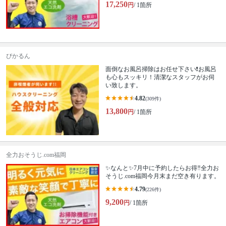
17,250
円
/ 1箇所
ぴかるん
面倒なお風呂掃除はお任せ下さい❗️お風呂
も心もスッキリ！清潔なスタッフがお伺
い致します。
4.82
(309件)
13,800
円
/ 1箇所
全力おそうじ.com福岡
✨なんと✨7月中に予約したらお得‼️全力お
そうじ.com福岡今月末まだ空き有ります。
4.79
(226件)
9,200
円
/ 1箇所