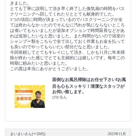
きました。
とても丁寧に説明して頂き早く終了した換気扇の時間をバス
クリーニングへ回してくれたりととても献身的でした。
1つの項目に時間が決まっているのでバスクリーニングが全
ては終わらなかったのでそんなに汚れが気にならないところ
は省いてもらいましたが追加オプションで時間延長などがあ
れば追加したいなと思いました。また時間がないので浴室の
シャンプー類をこちらで全て出しておく作業もお金を払って
も良いのでやってもらいたい部分だなと思いました。
今回依頼してとてもキレイにして頂き、しかも11月に年末掃
除が終わった感じでとても主婦的には嬉しいです。毎年この
時期に頼みたいと思いました。
この度は本当にありがとうございました。
面倒なお風呂掃除はお任せ下さい❗️お風
呂も心もスッキリ！清潔なスタッフが
お伺い致します。
ぴかるん
まいまいさん(〜20代)
2025年11月