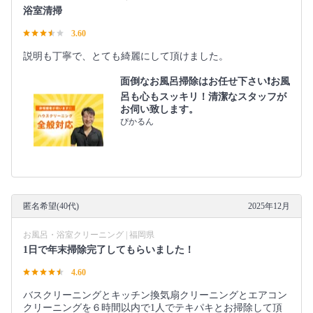
浴室清掃
3.60
説明も丁寧で、とても綺麗にして頂けました。
面倒なお風呂掃除はお任せ下さい❗️お風
呂も心もスッキリ！清潔なスタッフが
お伺い致します。
ぴかるん
匿名希望(40代)
2025年12月
お風呂・浴室クリーニング | 福岡県
1日で年末掃除完了してもらいました！
4.60
バスクリーニングとキッチン換気扇クリーニングとエアコン
クリーニングを６時間以内で1人でテキパキとお掃除して頂