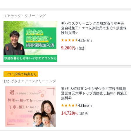
エアテック・クリーニング
🌟ハウスクリーニング全般対応可能🌟完
全自社施工✨エコ洗剤使用で安心✨損害保
険加入済✨
4.73
(49件)
9,200
円
/ 1箇所
口コミ投稿で特典あり
おかげさまエアコンクリーニング
🌸8月大特価🌸女性も安心🌼元市役所職員
運営🌼元大手トップ講師直伝技術✨再施工
無料🎁
4.81
(80件)
14,720
円
/ 1箇所