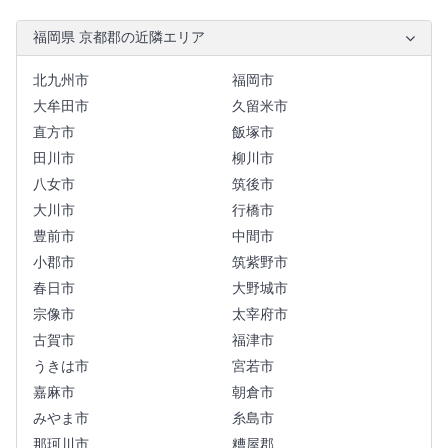
福岡県 京都郡の近隣エリア
北九州市
福岡市
大牟田市
久留米市
直方市
飯塚市
田川市
柳川市
八女市
筑後市
大川市
行橋市
豊前市
中間市
小郡市
筑紫野市
春日市
大野城市
宗像市
太宰府市
古賀市
福津市
うきは市
宮若市
嘉麻市
朝倉市
みやま市
糸島市
那珂川市
糟屋郡