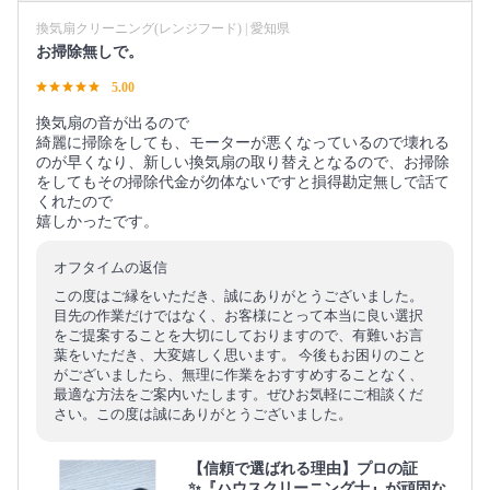
換気扇クリーニング(レンジフード) | 愛知県
お掃除無しで。
5.00
換気扇の音が出るので
綺麗に掃除をしても、モーターが悪くなっているので壊れる
のが早くなり、新しい換気扇の取り替えとなるので、お掃除
をしてもその掃除代金が勿体ないですと損得勘定無しで話て
くれたので
嬉しかったです。
オフタイムの返信
この度はご縁をいただき、誠にありがとうございました。
目先の作業だけではなく、お客様にとって本当に良い選択
をご提案することを大切にしておりますので、有難いお言
葉をいただき、大変嬉しく思います。 今後もお困りのこと
がございましたら、無理に作業をおすすめすることなく、
最適な方法をご案内いたします。ぜひお気軽にご相談くだ
さい。この度は誠にありがとうございました。
【信頼で選ばれる理由】プロの証
✨『ハウスクリーニング士』が頑固な