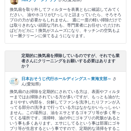
換気扇を取り外してフィルターを表裏ともに確認してみてく
ださい。 油やホコリがびっしりと詰まっていたら、そろそろ
プロの力が必要かもしれません。 週に一度の軽い掃除だけで
は取りきれない頑固な汚れも、専門業者にお任せいただけれ
ばピカピカに！換気がスムーズになり、キッチンの空気もよ
り一層クリーンに保てるようになります。
定期的に換気扇を掃除しているのですが、それでも業
者さんにクリーニングをお願いする必要はあります
か？
日本おそうじ代行ホールディングス～東海支部～
さ
ん(愛知県)
換気扇のお掃除を定期的にされている方は、表面やフィルタ
ーまではお掃除されている方が多いですが、もっとも油がた
まりやすい内部を、分解してファンを洗浄したりファンが入
ってる部分の洗浄まで行っている方はなかなかいらっしゃい
ません。この場所は、油をエサとするゴキブリ等が多く寄っ
てくる場所です。清掃時、油の中にゴキブリの死骸があると
いう事も多くあります。エサにしてるという事は部屋にゴキ
ブリ等が生息するという事ですので、定期的な清掃をするこ