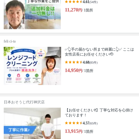
4.61
(54件)
11,270
円
/ 1箇所
feli ci-ta
✅👆手の届かない所まで綺麗に👆✅ ここは
女性店長にお任せください🫡
4.68
(85件)
14,950
円
/ 1箇所
日本おそうじ代行神沢店
【お任せください❗️】丁寧な対応を心掛け
ております！
4.57
(65件)
13,915
円
/ 1箇所