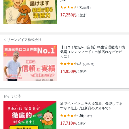
消🌟
4.71
(58件)
17,250
円
/ 1箇所
クリーンガイア株式会社
【口コミ地域No1店舗】衛生管理徹底！換
気扇（レンジフード）の油汚れをピカピ
カに！
4.81
(2,282件)
14,950
円
/ 1箇所
おそうじ侍
油でベトベト…その換気扇、機能してま
すか？仕上げは新品のタオルで✨
4.50
(317件)
17,710
円
/ 1箇所