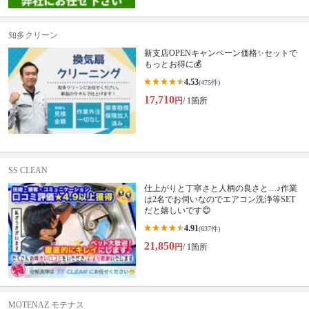
知多クリーン
新支店OPENキャンペーン価格✨セットで
もっとお得に💰
4.53
(475件)
17,710
円
/ 1箇所
SS CLEAN
仕上がりと丁寧さと人柄の良さと…♪作業
は2名でお伺いなのでエアコン洗浄等SET
だと嬉しいです😊
4.91
(637件)
21,850
円
/ 1箇所
MOTENAZ モテナス