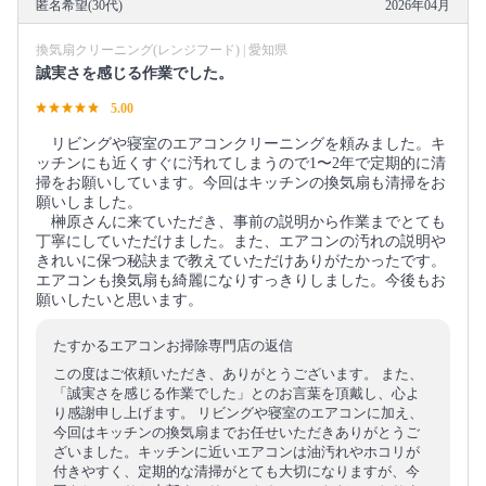
匿名希望(30代)
2026年04月
換気扇クリーニング(レンジフード) | 愛知県
誠実さを感じる作業でした。
5.00
リビングや寝室のエアコンクリーニングを頼みました。キ
ッチンにも近くすぐに汚れてしまうので1〜2年で定期的に清
掃をお願いしています。今回はキッチンの換気扇も清掃をお
願いしました。
榊原さんに来ていただき、事前の説明から作業までとても
丁寧にしていただけました。また、エアコンの汚れの説明や
きれいに保つ秘訣まで教えていただけありがたかったです。
エアコンも換気扇も綺麗になりすっきりしました。今後もお
願いしたいと思います。
たすかるエアコンお掃除専門店の返信
この度はご依頼いただき、ありがとうございます。 また、
「誠実さを感じる作業でした」とのお言葉を頂戴し、心よ
り感謝申し上げます。 リビングや寝室のエアコンに加え、
今回はキッチンの換気扇までお任せいただきありがとうご
ざいました。キッチンに近いエアコンは油汚れやホコリが
付きやすく、定期的な清掃がとても大切になりますが、今