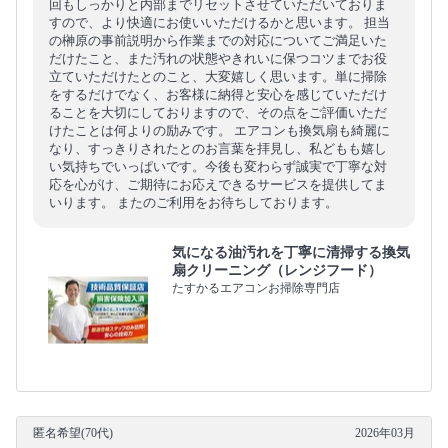
回もしっかりと内部までリセットさせていただいておりま
すので、より快適にお使いいただけるかと思います。 担当
の榊原の事前説明から作業までの対応についてご満足いた
だけたこと、また汚れの状態やきれいに保つコツまでお役
立ていただけたとのこと、大変嬉しく思います。単に掃除
をするだけでなく、お客様に納得と安心を感じていただけ
ることを大切にしておりますので、その点をご評価いただ
けたことは何よりの励みです。 エアコンも換気扇も綺麗に
なり、すっきりされたとのお言葉を拝見し、私どもも嬉し
い気持ちでいっぱいです。今後も変わらず誠実で丁寧な対
応を心がけ、ご期待にお応えできるサービスを提供してま
いります。 またのご利用をお待ちしております。
気になる油汚れを丁寧に清掃する換気
扇クリーニング（レンジフード）
たすかるエアコンお掃除専門店
匿名希望(70代)
2026年03月