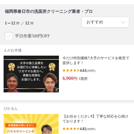
福岡県春日市の洗面所クリーニング業者・プロ
1～12
12
件 ／
件
平日作業500円OFF
えがお本舗
今だけ特別価格‼️大手のサービスを格安で
提供します！
4.63
(209件)
6,900
円
/ 1箇所
ぴかるん
【お任せください❗️】丁寧な対応を心掛け
ております！
4.82
(309件)