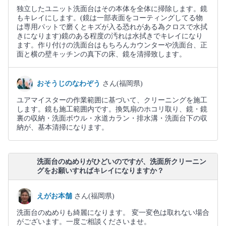
独立したユニット洗面台はその本体を全体に掃除します。鏡
もキレイにします。(鏡は一部表面をコーティングしてる物
は専用パットで磨くとキズが入る恐れがある為クロスで水拭
きになります)鏡のある程度の汚れは水拭きでキレイになり
ます。作り付けの洗面台はもちろんカウンターや洗面台、正
面と横の壁キッチンの真下の床、鏡を清掃致します。
おそうじのなわぞう
さん(福岡県)
ユアマイスターの作業範囲に基づいて、クリーニングを施工
します。鏡も施工範囲内です。換気扇のホコリ取り、鏡・鏡
裏の収納・洗面ボウル・水道カラン・排水溝・洗面台下の収
納が、基本清掃になります。
洗面台のぬめりがひどいのですが、洗面所クリーニン
グをお願いすればキレイになりますか？
えがお本舗
さん(福岡県)
洗面台のぬめりも綺麗になります。 変一変色は取れない場合
がございます。一度ご相談くださいませ。