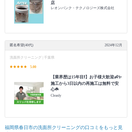
店
レオンバンク・テクノロジーズ株式会社
匿名希望(40代)
2024年12月
洗面所クリーニング | 千葉県
5.00
【業界歴は15年目❗️】お子様大歓迎👶✨
施工から3日以内の再施工は無料で安
心☘️
Cleanly
福岡県春日市の洗面所クリーニングの口コミをもっと見