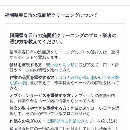
福岡県春日市の洗面所クリーニングについて
福岡県春日市の洗面所クリーニングのプロ・業者の
選び方を教えてください。
福岡県春日市の洗面所クリーニングのプロの選び方は、重視
するポイントで変わります。
価格を重視する方
：
安い順
や
高い順
に並び替えて、口コミ評
価やページ内の情報を比べてみる
作業の品質を重視する方
：
口コミ評価が高い順
や
口コミ件数
が多い順
に並び替えて、作業料金やページ内の情報を比べて
みる
オプションサービスを重視する方：
オプションの有無や内
容、作業料金をページ内の情報から比べてみる
注文の取りやすさを重視する方：
作業に来てほしい日付を選
択して、その日が空いているプロに絞り込む
作業をお急ぎの方
：
1週間以内に作業できる
プロを絞り込む
福岡県春日市の一部の地域にしか対応していない洗面所クリ