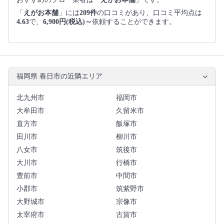
「
えがお本舗
」には
209件
の口コミがあり、口コミ平均点は
4.63
で、
6,900円(税込)～
依頼することができます。
福岡県 春日市の近隣エリア
北九州市
福岡市
大牟田市
久留米市
直方市
飯塚市
田川市
柳川市
八女市
筑後市
大川市
行橋市
豊前市
中間市
小郡市
筑紫野市
大野城市
宗像市
太宰府市
古賀市