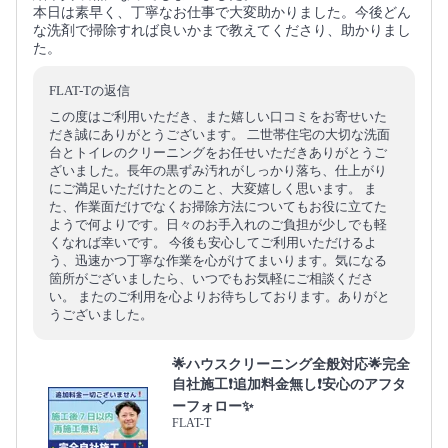
本日は素早く、丁寧なお仕事で大変助かりました。今後どん
な洗剤で掃除すれば良いかまで教えてくださり、助かりまし
た。
FLAT-Tの返信
この度はご利用いただき、また嬉しい口コミをお寄せいた
だき誠にありがとうございます。 二世帯住宅の大切な洗面
台とトイレのクリーニングをお任せいただきありがとうご
ざいました。長年の黒ずみ汚れがしっかり落ち、仕上がり
にご満足いただけたとのこと、大変嬉しく思います。 ま
た、作業面だけでなくお掃除方法についてもお役に立てた
ようで何よりです。日々のお手入れのご負担が少しでも軽
くなれば幸いです。 今後も安心してご利用いただけるよ
う、迅速かつ丁寧な作業を心がけてまいります。気になる
箇所がございましたら、いつでもお気軽にご相談くださ
い。 またのご利用を心よりお待ちしております。ありがと
うございました。
🌟ハウスクリーニング全般対応🌟完全
自社施工❗️追加料金無し❗️安心のアフタ
ーフォロー✨
FLAT-T