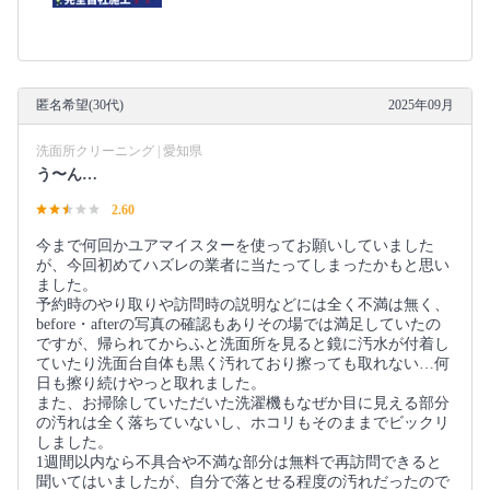
匿名希望(30代)
2025年09月
洗面所クリーニング | 愛知県
う〜ん…
2.60
今まで何回かユアマイスターを使ってお願いしていました
が、今回初めてハズレの業者に当たってしまったかもと思い
ました。
予約時のやり取りや訪問時の説明などには全く不満は無く、
before・afterの写真の確認もありその場では満足していたの
ですが、帰られてからふと洗面所を見ると鏡に汚水が付着し
ていたり洗面台自体も黒く汚れており擦っても取れない…何
日も擦り続けやっと取れました。
また、お掃除していただいた洗濯機もなぜか目に見える部分
の汚れは全く落ちていないし、ホコリもそのままでビックリ
しました。
1週間以内なら不具合や不満な部分は無料で再訪問できると
聞いてはいましたが、自分で落とせる程度の汚れだったので