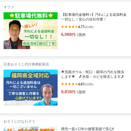
オファ
【駐車場代金無料⭐️】汚れによる追加料金
一切なし！安心の自社作業！
4.77
(351件)
6,900
円
/ 1箇所
日本おそうじ代行香椎駅南店
🌟洗面ボウル・蛇口・鏡等の汚れを除去
します🌟 🎵水垢・カビを除去します🎵
4.67
(255件)
8,050
円
/ 1箇所
おそうじのなわぞう
商売一筋⭐️22年の接客実績で安心❗️