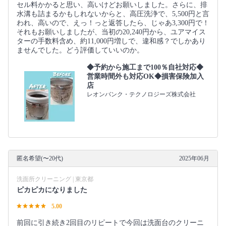
セル料かかると思い、高いけどお願いしました。さらに、排
水溝も詰まるかもしれないからと、高圧洗浄で、5,500円と言
われ、高いので、えっ！っと返答したら、じゃあ3,300円で！
それもお願いしましたが、当初の20,240円から、ユアマイス
ターの手数料含め、約11,000円増しで、違和感？でしかあり
ませんでした。どう評価していいのか。
◆予約から施工まで100％自社対応◆
営業時間外も対応OK◆損害保険加入
店
レオンバンク・テクノロジーズ株式会社
匿名希望(〜20代)
2025年06月
洗面所クリーニング | 東京都
ピカピカになりました
5.00
前回に引き続き2回目のリピートで今回は洗面台のクリーニ