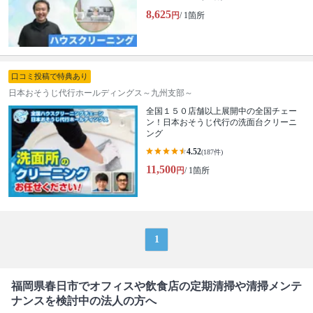
8,625
円
/ 1箇所
口コミ投稿で特典あり
日本おそうじ代行ホールディングス～九州支部～
全国１５０店舗以上展開中の全国チェー
ン！日本おそうじ代行の洗面台クリーニ
ング
4.52
(187件)
11,500
円
/ 1箇所
1
福岡県春日市でオフィスや飲食店の定期清掃や清掃メンテ
ナンスを検討中の法人の方へ