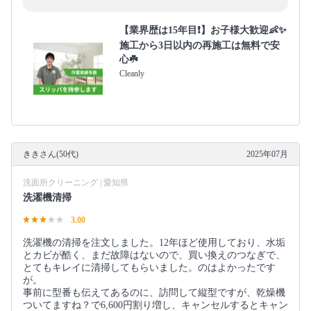
【業界歴は15年目❗️】お子様大歓迎👶✨
施工から3日以内の再施工は無料で安
心☘️
Cleanly
ききさん(50代)
2025年07月
洗面所クリーニング | 愛知県
洗濯機清掃
3.00
洗濯機の清掃を注文しました。12年ほど使用しており、水垢
とカビが酷く、まだ故障はないので、買い換えのつなぎで、
とてもキレイに清掃してもらいました。のはよかったです
が。
事前に型番も伝えてあるのに、訪問して縦型ですが、乾燥機
ついてますね？で6,600円割り増し、キャンセルするとキャン