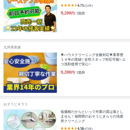
4.75
(222件)
9,200
円
/ 1箇所
九州美装會
🌟ハウスクリーニング全般対応🌟業界歴
１４年の実績✨女性スタッフ対応可能✨エ
コ洗剤使用で安心✨
9,200
円
/ 1箇所
おそうじキラリ
低価格だからといって作業の質は落とし
ません！福岡県のおそうじきらりの洗面
所クリーニング
4.58
(475件)