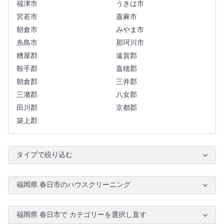
福津市
うきは市
宮若市
嘉麻市
朝倉市
みやま市
糸島市
那珂川市
糟屋郡
遠賀郡
鞍手郡
嘉穂郡
朝倉郡
三井郡
三潴郡
八女郡
田川郡
京都郡
築上郡
タイプで絞り込む
福岡県 春日市のハウスクリーニング
福岡県 春日市で カテゴリーを選択し直す