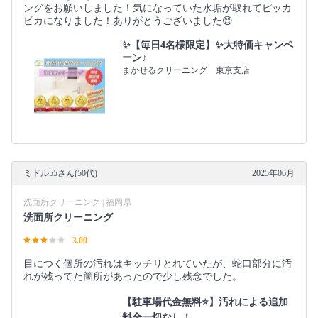
ングをお願いしました！気になっていた水垢が取れてピッカ
ピカになりました！ありがとうございました😊
✨【毎日4名様限定】✨大特価キャンペ
ーン♪
まかせるクリーニング 東京支店
ミドル55さん(50代)
2025年06月
洗面所クリーニング | 福岡県
洗面所クリーニング
3.00
目につく個所の汚れはキッチリとれていたが、蛇口部分に汚
れが残ってた箇所があったので少し残念でした。
【駐車場代金無料⭐️】汚れによる追加
料金一切なし！