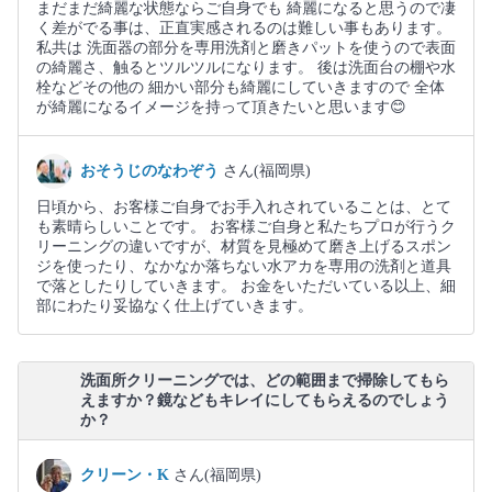
まだまだ綺麗な状態ならご自身でも 綺麗になると思うので凄
く差がでる事は、正直実感されるのは難しい事もあります。
私共は 洗面器の部分を専用洗剤と磨きパットを使うので表面
の綺麗さ、触るとツルツルになります。 後は洗面台の棚や水
栓などその他の 細かい部分も綺麗にしていきますので 全体
が綺麗になるイメージを持って頂きたいと思います😊
おそうじのなわぞう
さん(福岡県)
日頃から、お客様ご自身でお手入れされていることは、とて
も素晴らしいことです。 お客様ご自身と私たちプロが行うク
リーニングの違いですが、材質を見極めて磨き上げるスポン
ジを使ったり、なかなか落ちない水アカを専用の洗剤と道具
で落としたりしていきます。 お金をいただいている以上、細
部にわたり妥協なく仕上げていきます。
洗面所クリーニングでは、どの範囲まで掃除してもら
えますか？鏡などもキレイにしてもらえるのでしょう
か？
クリーン・K
さん(福岡県)