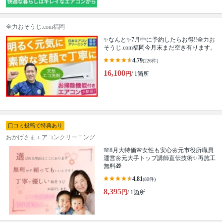
全力おそうじ.com福岡
✨なんと✨7月中に予約したらお得‼️全力お
そうじ.com福岡今月末まだ空き有ります。
4.79
(226件)
16,100
円
/ 1箇所
口コミ投稿で特典あり
おかげさまエアコンクリーニング
🌸8月大特価🌸女性も安心🌼元市役所職員
運営🌼元大手トップ講師直伝技術✨再施工
無料🎁
4.81
(80件)
8,395
円
/ 1箇所