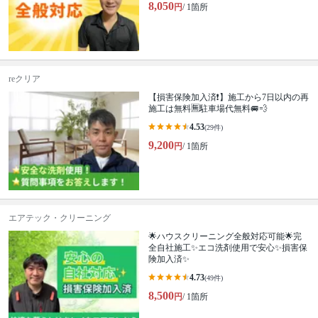
8,050
円
/ 1箇所
reクリア
【損害保険加入済❗️】施工から7日以内の再
施工は無料🈚️駐車場代無料🚐💨
4.53
(29件)
9,200
円
/ 1箇所
エアテック・クリーニング
🌟ハウスクリーニング全般対応可能🌟完
全自社施工✨エコ洗剤使用で安心✨損害保
険加入済✨
4.73
(49件)
8,500
円
/ 1箇所