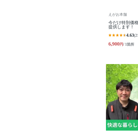
えがお本舗
今だけ特別価格
提供します！
4.63
(2
6,900
円
/ 1箇所