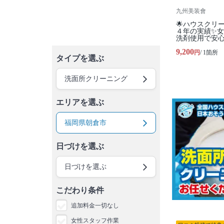
九州美装會
🌟ハウスクリ
４年の実績✨
洗剤使用で安
9,200
円
/ 1箇所
タイプを選ぶ
洗面所クリーニング
エリアを選ぶ
福岡県朝倉市
日づけを選ぶ
日づけを選ぶ
こだわり条件
追加料金一切なし
女性スタッフ作業