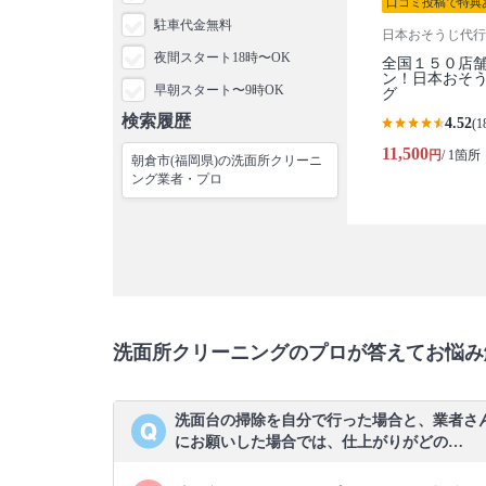
口コミ投稿で特典
駐車代金無料
日本おそうじ代行
夜間スタート18時〜OK
全国１５０店
ン！日本おそ
早朝スタート〜9時OK
グ
検索履歴
4.52
(1
11,500
円
/ 1箇所
朝倉市(福岡県)の洗面所クリーニ
ング業者・プロ
洗面所クリーニングのプロが答えてお悩み
洗面台の掃除を自分で行った場合と、業者さ
にお願いした場合では、仕上がりがどの…