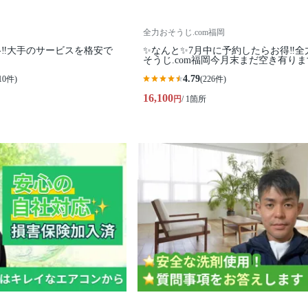
全力おそうじ.com福岡
‼️大手のサービスを格安で
✨なんと✨7月中に予約したらお得‼️全
そうじ.com福岡今月末まだ空き有り
4.79
10件)
(226件)
16,100
円
/ 1箇所