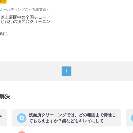
あり
ホールディングス～九州支部～
舗以上展開中の全国チェー
うじ代行の洗面台クリーニン
88件)
1
解決
ん
洗面所クリーニングでは、どの範囲まで掃除し
てもらえますか？鏡などもキレイにして…