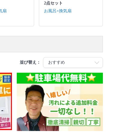
2点セット
気扇
お風呂×換気扇
並び替え：