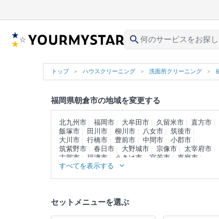
search
トップ
ハウスクリーニング
洗面所クリーニング
福岡県朝倉市の地域を変更する
北九州市
福岡市
大牟田市
久留米市
直方市
飯塚市
田川市
柳川市
八女市
筑後市
大川市
行橋市
豊前市
中間市
小郡市
筑紫野市
春日市
大野城市
宗像市
太宰府市
古賀市
福津市
うきは市
宮若市
嘉麻市
すべてを表示する
みやま市
糸島市
那珂川市
糟屋郡
遠賀郡
鞍手郡
嘉穂郡
朝倉郡
三井郡
三潴郡
八女郡
田川郡
京都郡
築上郡
セットメニューを選ぶ