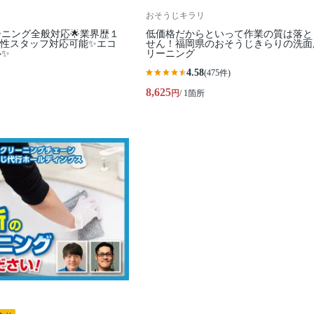
おそうじキラリ
ーニング全般対応🌟業界歴１
低価格だからといって作業の質は落と
女性スタッフ対応可能✨エコ
せん！福岡県のおそうじきらりの洗面
心✨
リーニング
4.58
(475件)
8,625
円
/ 1箇所