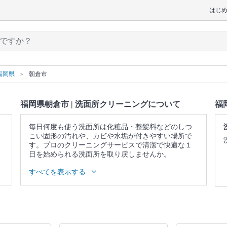
はじ
福岡県
朝倉市
福岡県朝倉市 | 洗面所クリーニングについて
福
毎日何度も使う洗面所は化粧品・整髪料などのしつ
こい固形の汚れや、カビや水垢が付きやすい場所で
す。プロのクリーニングサービスで清潔で快適な１
日を始められる洗面所を取り戻しませんか。
▼表示価格に含まれる洗面所クリーニングの作業範
すべてを表示する
囲
照明 / 鏡の水垢・ウロコ落とし / 洗面台 / 蛇口 / 収納
庫表面 / 作業場所の簡易清掃
口コミ
もご参照ください。
※本ページでは一部プロモーションを含む場合があ