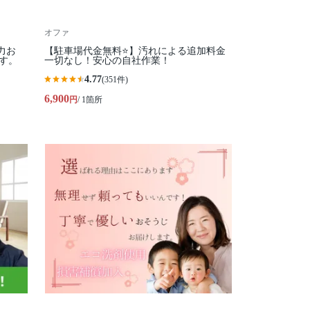
オファ
力お
【駐車場代金無料⭐️】汚れによる追加料金
ます。
一切なし！安心の自社作業！
4.77
(351件)
6,900
円
/ 1箇所