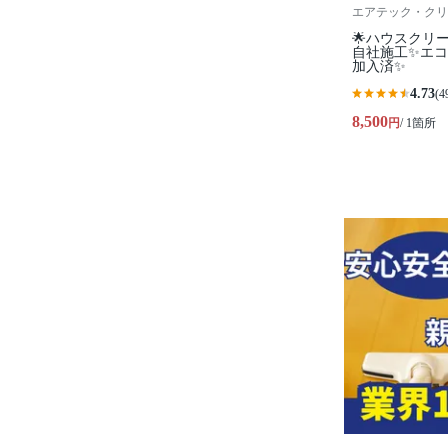
エアテック・クリ
🌟ハウスクリ
自社施工✨エ
加入済✨
4.73
(4
8,500
円
/ 1箇所