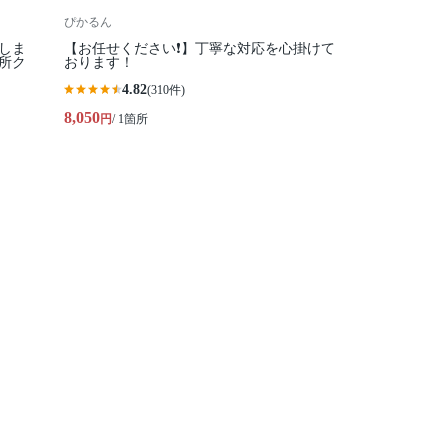
ぴかるん
しま
【お任せください❗️】丁寧な対応を心掛けて
所ク
おります！
4.82
(310件)
8,050
円
/ 1箇所