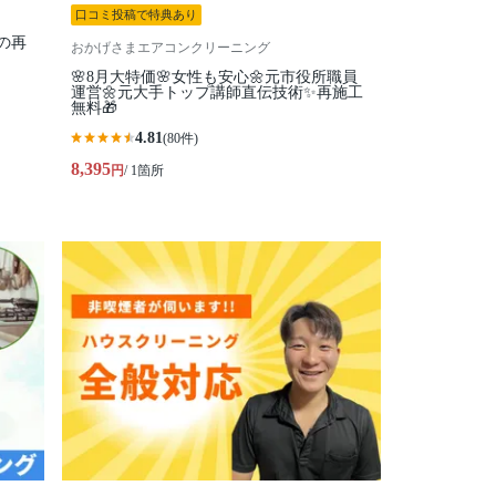
口コミ投稿で特典あり
の再
おかげさまエアコンクリーニング
🌸8月大特価🌸女性も安心🌼元市役所職員
運営🌼元大手トップ講師直伝技術✨再施工
無料🎁
4.81
(80件)
8,395
円
/ 1箇所