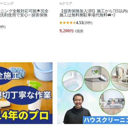
ーニング
reクリア
ーニング全般対応可能🌟完全
【損害保険加入済❗️】施工から7日以内
コ洗剤使用で安心✨損害保険
施工は無料🈚️駐車場代無料🚐💨
4.53
(29件)
9件)
9,200
円
/ 1箇所