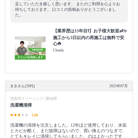
足していただき嬉しく思います。 またのご利用を心よりお
待ちしております。 口コミの投稿ありがとうございまし
た。
【業界歴は15年目❗️】お子様大歓迎👶✨
施工から3日以内の再施工は無料で安
心☘️
Cleanly
ききさん(50代)
2025年07月
洗面所クリーニング | 愛知県
洗濯機清掃
3.00
洗濯機の清掃を注文しました。12年ほど使用しており、水垢
とカビが酷く、まだ故障はないので、買い換えのつなぎで、
とてもキレイに清掃してもらいました。のはよかったです