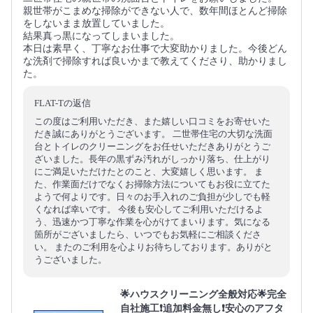
親世帯がこまめな掃除ができない人で、数年間ほとんど掃除
をしないまま放置していました。
結果真っ黒になってしまいました。
本日は素早く、丁寧なお仕事で大変助かりました。今後どん
な洗剤で掃除すれば良いかまで教えてくださり、助かりまし
た。
FLAT-Tの返信
この度はご利用いただき、また嬉しい口コミをお寄せいた
だき誠にありがとうございます。 二世帯住宅の大切な洗面
台とトイレのクリーニングをお任せいただきありがとうご
ざいました。長年の黒ずみ汚れがしっかり落ち、仕上がり
にご満足いただけたとのこと、大変嬉しく思います。 ま
た、作業面だけでなくお掃除方法についてもお役に立てた
ようで何よりです。日々のお手入れのご負担が少しでも軽
くなれば幸いです。 今後も安心してご利用いただけるよ
う、迅速かつ丁寧な作業を心がけてまいります。気になる
箇所がございましたら、いつでもお気軽にご相談くださ
い。 またのご利用を心よりお待ちしております。ありがと
うございました。
🌟ハウスクリーニング全般対応🌟完全
自社施工❗️追加料金無し❗️安心のアフタ