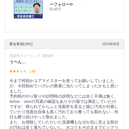
ーフォロー✨
FLAT-T
匿名希望(30代)
2025年09月
洗面所クリーニング | 愛知県
う〜ん…
2.60
今まで何回かユアマイスターを使ってお願いしていました
が、今回初めてハズレの業者に当たってしまったかもと思い
ました。
予約時のやり取りや訪問時の説明などには全く不満は無く、
before・afterの写真の確認もありその場では満足していたの
ですが、帰られてからふと洗面所を見ると鏡に汚水が付着し
ていたり洗面台自体も黒く汚れており擦っても取れない…何
日も擦り続けやっと取れました。
また、お掃除していただいた洗濯機もなぜか目に見える部分
の汚れは全く落ちていないし、ホコリもそのままでビックリ