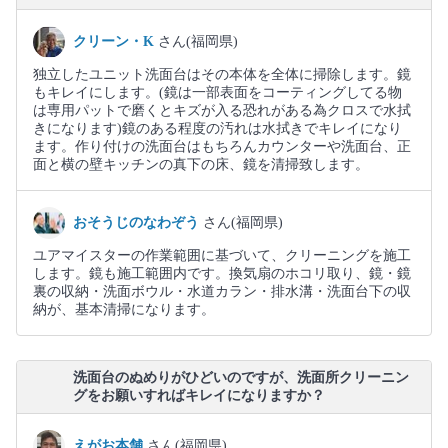
クリーン・K
さん(福岡県)
独立したユニット洗面台はその本体を全体に掃除します。鏡
もキレイにします。(鏡は一部表面をコーティングしてる物
は専用パットで磨くとキズが入る恐れがある為クロスで水拭
きになります)鏡のある程度の汚れは水拭きでキレイになり
ます。作り付けの洗面台はもちろんカウンターや洗面台、正
面と横の壁キッチンの真下の床、鏡を清掃致します。
おそうじのなわぞう
さん(福岡県)
ユアマイスターの作業範囲に基づいて、クリーニングを施工
します。鏡も施工範囲内です。換気扇のホコリ取り、鏡・鏡
裏の収納・洗面ボウル・水道カラン・排水溝・洗面台下の収
納が、基本清掃になります。
洗面台のぬめりがひどいのですが、洗面所クリーニン
グをお願いすればキレイになりますか？
えがお本舗
さん(福岡県)