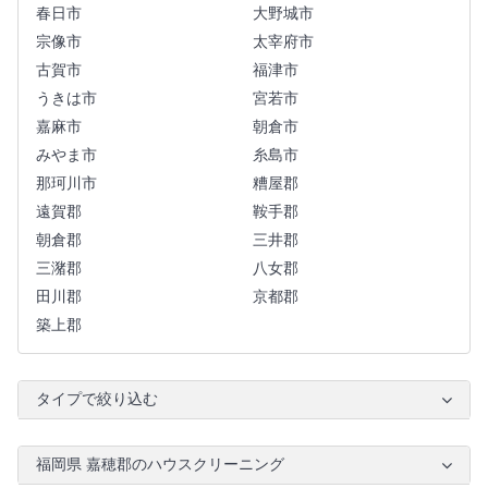
春日市
大野城市
宗像市
太宰府市
古賀市
福津市
うきは市
宮若市
嘉麻市
朝倉市
みやま市
糸島市
那珂川市
糟屋郡
遠賀郡
鞍手郡
朝倉郡
三井郡
三潴郡
八女郡
田川郡
京都郡
築上郡
タイプで絞り込む
福岡県 嘉穂郡のハウスクリーニング