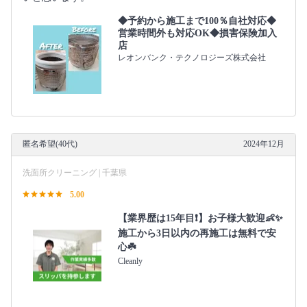
◆予約から施工まで100％自社対応◆
営業時間外も対応OK◆損害保険加入
店
レオンバンク・テクノロジーズ株式会社
匿名希望(40代)
2024年12月
洗面所クリーニング | 千葉県
5.00
【業界歴は15年目❗️】お子様大歓迎👶✨
施工から3日以内の再施工は無料で安
心☘️
Cleanly