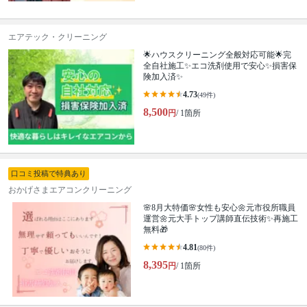
エアテック・クリーニング
🌟ハウスクリーニング全般対応可能🌟完
全自社施工✨エコ洗剤使用で安心✨損害保
険加入済✨
4.73
(49件)
8,500
円
/ 1箇所
口コミ投稿で特典あり
おかげさまエアコンクリーニング
🌸8月大特価🌸女性も安心🌼元市役所職員
運営🌼元大手トップ講師直伝技術✨再施工
無料🎁
4.81
(80件)
8,395
円
/ 1箇所