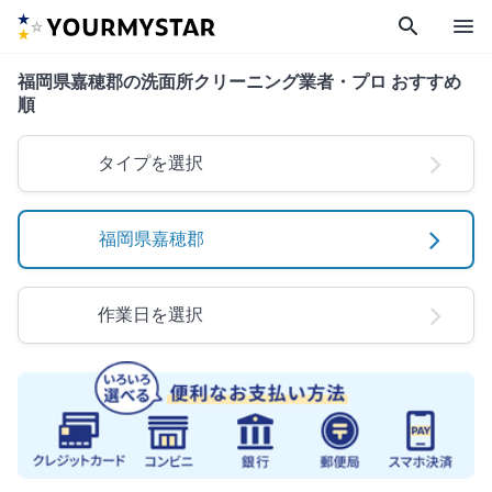
search
menu
福岡県嘉穂郡の洗面所クリーニング業者・プロ おすすめ
順
タイプを選択
福岡県嘉穂郡
作業日を選択