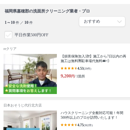
福岡県嘉穂郡の洗面所クリーニング業者・プロ
1～10
10
件 ／
件
平日作業500円OFF
reクリア
【損害保険加入済❗️】施工から7日以内の再
施工は無料🈚️駐車場代無料🚐💨
4.53
(29件)
9,200
円
/ 1箇所
日本おそうじ代行北方店
ハウスクリーニング全般対応可能！年間
500件以上のプロが訪問いたします！
4.75
(362件)