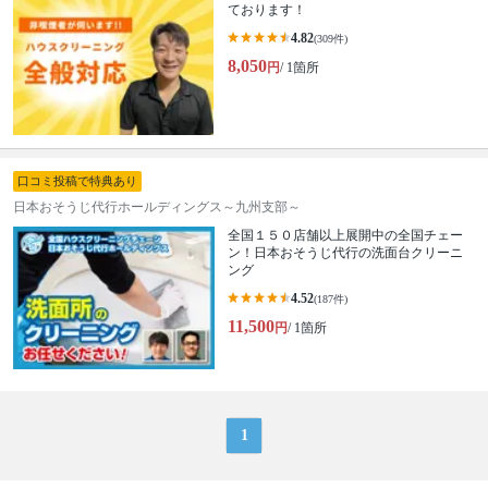
ております！
4.82
(309件)
8,050
円
/ 1箇所
口コミ投稿で特典あり
日本おそうじ代行ホールディングス～九州支部～
全国１５０店舗以上展開中の全国チェー
ン！日本おそうじ代行の洗面台クリーニ
ング
4.52
(187件)
11,500
円
/ 1箇所
1