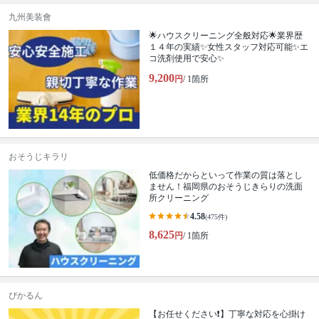
九州美装會
🌟ハウスクリーニング全般対応🌟業界歴
１４年の実績✨女性スタッフ対応可能✨エ
コ洗剤使用で安心✨
9,200
円
/ 1箇所
おそうじキラリ
低価格だからといって作業の質は落とし
ません！福岡県のおそうじきらりの洗面
所クリーニング
4.58
(475件)
8,625
円
/ 1箇所
ぴかるん
【お任せください❗️】丁寧な対応を心掛け