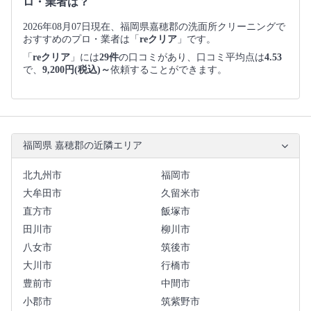
ロ・業者は？
2026年08月07日現在、福岡県嘉穂郡の洗面所クリーニングで
おすすめのプロ・業者は「
reクリア
」です。
「
reクリア
」には
29件
の口コミがあり、口コミ平均点は
4.53
で、
9,200円(税込)～
依頼することができます。
福岡県 嘉穂郡の近隣エリア
北九州市
福岡市
大牟田市
久留米市
直方市
飯塚市
田川市
柳川市
八女市
筑後市
大川市
行橋市
豊前市
中間市
小郡市
筑紫野市