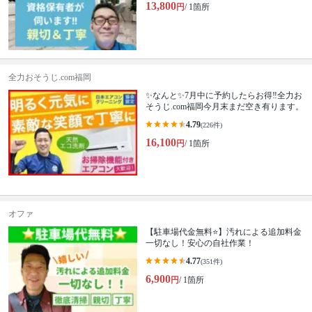
13,800
円
/ 1箇所
全力おそうじ.com福岡
✨なんと✨7月中に予約したらお得‼️全力お
そうじ.com福岡今月末まだ空き有ります。
4.79
(226件)
16,100
円
/ 1箇所
オファ
【駐車場代金無料⭐️】汚れによる追加料金
一切なし！安心の自社作業！
4.77
(351件)
6,900
円
/ 1箇所