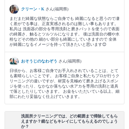
クリーン・K
さん(福岡県)
まだまだ綺麗な状態ならご自身でも 綺麗になると思うので凄
く差がでる事は、正直実感されるのは難しい事もあります。
私共は 洗面器の部分を専用洗剤と磨きパットを使うので表面
の綺麗さ、触るとツルツルになります。 後は洗面台の棚や水
栓などその他の 細かい部分も綺麗にしていきますので 全体
が綺麗になるイメージを持って頂きたいと思います😊
おそうじのなわぞう
さん(福岡県)
日頃から、お客様ご自身でお手入れされていることは、とて
も素晴らしいことです。 お客様ご自身と私たちプロが行うク
リーニングの違いですが、材質を見極めて磨き上げるスポン
ジを使ったり、なかなか落ちない水アカを専用の洗剤と道具
で落としたりしていきます。 お金をいただいている以上、細
部にわたり妥協なく仕上げていきます。
洗面所クリーニングでは、どの範囲まで掃除してもら
えますか？鏡などもキレイにしてもらえるのでしょう
か？