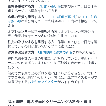
するポイントで変わります。
価格を重視する方
：
安い順
や
高い順
に並び替えて、口コミ評
価やページ内の情報を比べてみる
作業の品質を重視する方
：
口コミ評価が高い順
や
口コミ件数
が多い順
に並び替えて、作業料金やページ内の情報を比べて
みる
オプションサービスを重視する方：
オプションの有無や内
容、作業料金をページ内の情報から比べてみる
注文の取りやすさを重視する方：
作業に来てほしい日付を選
択して、その日が空いているプロに絞り込む
作業をお急ぎの方
：
1週間以内に作業できる
プロを絞り込む
福岡県鞍手郡の一部の地域にしか対応していない洗面所クリ
ーニングの業者もいますので、対応地域も合わせてご確認く
ださい。
初めての依頼でどのプロを選べばよいか分からない、忙しく
てプロを選ぶ時間がないという方には、ユアマイスターがプ
ロ選びをする
おまかせマイスター
がおすすめです！
福岡県鞍手郡の洗面所クリーニングの料金・費用