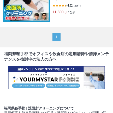
4.52
(188件)
11,500
円
/ 1箇所
1
福岡県鞍手郡でオフィスや飲食店の定期清掃や清掃メンテ
ナンスを検討中の法人の方へ
福岡県鞍手郡 | 洗面所クリーニングについて
毎日何度も使う洗面所は化粧品・整髪料などのしつこい固形の汚