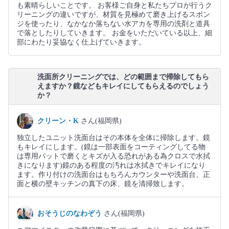
も素晴らしいことです。 お客様ご自身と私たちプロが行うク
リーニングの違いですが、材質を見極めて磨き上げるスポン
ジを使ったり、なかなか落ちない水アカを専用の洗剤と道具
で落としたりしていきます。 お金をいただいている以上、細
部にわたり妥協なく仕上げていきます。
洗面所クリーニングでは、どの範囲まで掃除してもら
えますか？鏡などもキレイにしてもらえるのでしょう
か？
クリーン・K
さん(福岡県)
独立したユニット洗面台はその本体を全体に掃除します。鏡
もキレイにします。(鏡は一部表面をコーティングしてる物
は専用パットで磨くとキズが入る恐れがある為クロスで水拭
きになります)鏡のある程度の汚れは水拭きでキレイになり
ます。作り付けの洗面台はもちろんカウンターや洗面台、正
面と横の壁キッチンの真下の床、鏡を清掃致します。
おそうじのなわぞう
さん(福岡県)