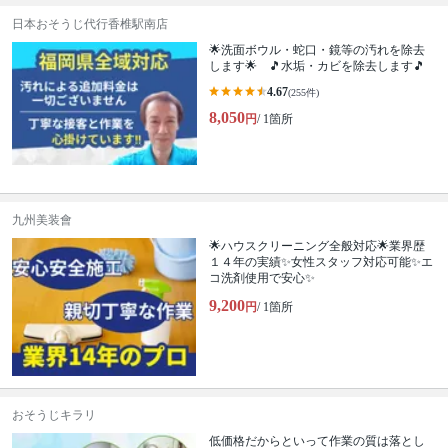
日本おそうじ代行香椎駅南店
🌟洗面ボウル・蛇口・鏡等の汚れを除去
します🌟 🎵水垢・カビを除去します🎵
4.67
(255件)
8,050
円
/ 1箇所
九州美装會
🌟ハウスクリーニング全般対応🌟業界歴
１４年の実績✨女性スタッフ対応可能✨エ
コ洗剤使用で安心✨
9,200
円
/ 1箇所
おそうじキラリ
低価格だからといって作業の質は落とし