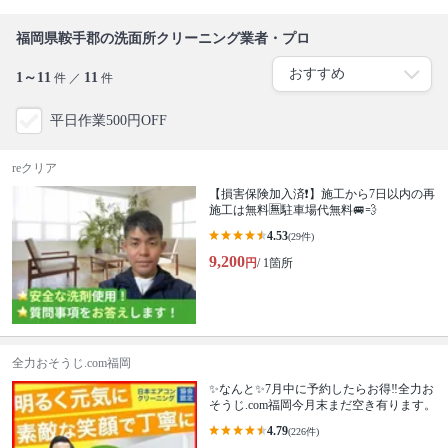
福岡県鞍手郡の洗面所クリーニング業者・プロ
1～11
11
件 ／
件
平日作業500円OFF
reクリア
【損害保険加入済❗️】施工から7日以内の再
施工は無料🈚️駐車場代無料🚐💨
4.53
(29件)
9,200
円
/ 1箇所
全力おそうじ.com福岡
✨なんと✨7月中に予約したらお得‼️全力お
そうじ.com福岡今月末まだ空き有ります。
4.79
(226件)