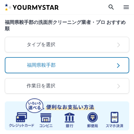
search
menu
福岡県鞍手郡の洗面所クリーニング業者・プロ おすすめ
順
タイプを選択
福岡県鞍手郡
作業日を選択