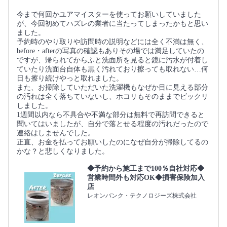
今まで何回かユアマイスターを使ってお願いしていました
が、今回初めてハズレの業者に当たってしまったかもと思い
ました。
予約時のやり取りや訪問時の説明などには全く不満は無く、
before・afterの写真の確認もありその場では満足していたの
ですが、帰られてからふと洗面所を見ると鏡に汚水が付着し
ていたり洗面台自体も黒く汚れており擦っても取れない…何
日も擦り続けやっと取れました。
また、お掃除していただいた洗濯機もなぜか目に見える部分
の汚れは全く落ちていないし、ホコリもそのままでビックリ
しました。
1週間以内なら不具合や不満な部分は無料で再訪問できると
聞いてはいましたが、自分で落とせる程度の汚れだったので
連絡はしませんでした。
正直、お金を払ってお願いしたのになぜ自分が掃除してるの
かな？と悲しくなりました。
◆予約から施工まで100％自社対応◆
営業時間外も対応OK◆損害保険加入
店
レオンバンク・テクノロジーズ株式会社