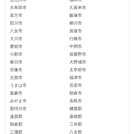
大牟田市
久留米市
直方市
飯塚市
田川市
柳川市
八女市
筑後市
大川市
行橋市
豊前市
中間市
小郡市
筑紫野市
春日市
大野城市
宗像市
太宰府市
古賀市
福津市
うきは市
宮若市
嘉麻市
朝倉市
みやま市
糸島市
那珂川市
糟屋郡
遠賀郡
嘉穂郡
朝倉郡
三井郡
三潴郡
八女郡