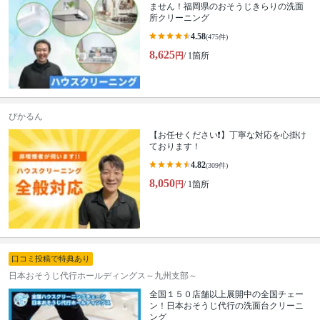
ません！福岡県のおそうじきらりの洗面
所クリーニング
4.58
(475件)
8,625
円
/ 1箇所
ぴかるん
【お任せください❗️】丁寧な対応を心掛け
ております！
4.82
(309件)
8,050
円
/ 1箇所
口コミ投稿で特典あり
日本おそうじ代行ホールディングス～九州支部～
全国１５０店舗以上展開中の全国チェー
ン！日本おそうじ代行の洗面台クリーニ
ング