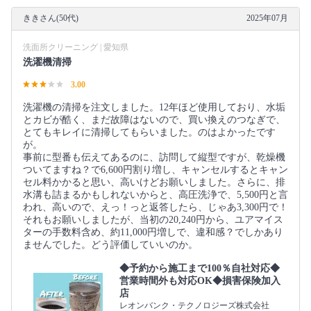
ききさん(50代)
2025年07月
洗面所クリーニング | 愛知県
洗濯機清掃
3.00
洗濯機の清掃を注文しました。12年ほど使用しており、水垢
とカビが酷く、まだ故障はないので、買い換えのつなぎで、
とてもキレイに清掃してもらいました。のはよかったです
が。
事前に型番も伝えてあるのに、訪問して縦型ですが、乾燥機
ついてますね？で6,600円割り増し、キャンセルするとキャン
セル料かかると思い、高いけどお願いしました。さらに、排
水溝も詰まるかもしれないからと、高圧洗浄で、5,500円と言
われ、高いので、えっ！っと返答したら、じゃあ3,300円で！
それもお願いしましたが、当初の20,240円から、ユアマイス
ターの手数料含め、約11,000円増しで、違和感？でしかあり
ませんでした。どう評価していいのか。
◆予約から施工まで100％自社対応◆
営業時間外も対応OK◆損害保険加入
店
レオンバンク・テクノロジーズ株式会社