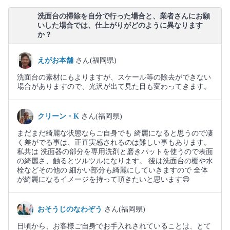
洗面台の掃除を自分で行った場合と、業者さんにお願
いした場合では、仕上がりがどのように異なります
か？
えがお本舗
さん(福岡県)
洗面台の素材にもよりますが、スケール等の除去ができない
場合がありますので、光沢が出て見た目も変わってきます。
クリーン・K
さん(福岡県)
まだまだ綺麗な状態ならご自身でも 綺麗になると思うので凄
く差がでる事は、正直実感されるのは難しい事もあります。
私共は 洗面器の部分を専用洗剤と磨きパットを使うので表面
の綺麗さ、触るとツルツルになります。 後は洗面台の棚や水
栓などその他の 細かい部分も綺麗にしていきますので 全体
が綺麗になるイメージを持って頂きたいと思います😊
おそうじのなわぞう
さん(福岡県)
日頃から、お客様ご自身でお手入れされていることは、とて