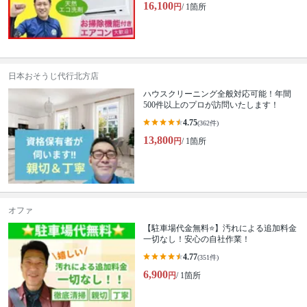
16,100
円
/ 1箇所
日本おそうじ代行北方店
ハウスクリーニング全般対応可能！年間
500件以上のプロが訪問いたします！
4.75
(362件)
13,800
円
/ 1箇所
オファ
【駐車場代金無料⭐️】汚れによる追加料金
一切なし！安心の自社作業！
4.77
(351件)
6,900
円
/ 1箇所