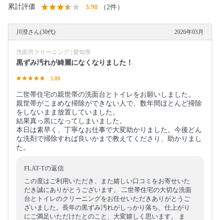
累計評価
3.90
（2件）
川澄さん(30代)
2026年03月
洗面所クリーニング | 愛知県
黒ずみ汚れが綺麗になくなりました！
5.00
二世帯住宅の親世帯の洗面台とトイレをお願いしました。
親世帯がこまめな掃除ができない人で、数年間ほとんど掃除
をしないまま放置していました。
結果真っ黒になってしまいました。
本日は素早く、丁寧なお仕事で大変助かりました。今後どん
な洗剤で掃除すれば良いかまで教えてくださり、助かりまし
た。
FLAT-Tの返信
この度はご利用いただき、また嬉しい口コミをお寄せいた
だき誠にありがとうございます。 二世帯住宅の大切な洗面
台とトイレのクリーニングをお任せいただきありがとうご
ざいました。長年の黒ずみ汚れがしっかり落ち、仕上がり
にご満足いただけたとのこと、大変嬉しく思います。 ま