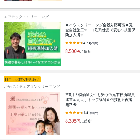
エアテック・クリーニング
🌟ハウスクリーニング全般対応可能🌟完
全自社施工✨エコ洗剤使用で安心✨損害保
険加入済✨
4.73
(49件)
8,500
円
/ 1箇所
口コミ投稿で特典あり
おかげさまエアコンクリーニング
🌸8月大特価🌸女性も安心🌼元市役所職員
運営🌼元大手トップ講師直伝技術✨再施工
無料🎁
4.81
(80件)
8,395
円
/ 1箇所