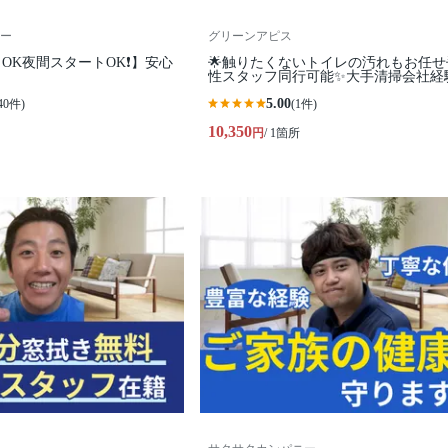
ー
グリーンアピス
OK夜間スタートOK❗️】安心
🌟触りたくないトイレの汚れもお任せ
性スタッフ同行可能✨大手清掃会社経
5.00
40件)
(1件)
10,350
円
/ 1箇所