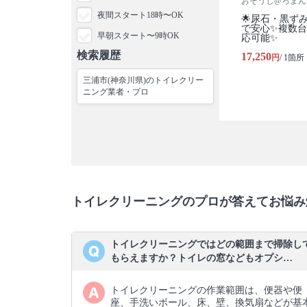
おそうじ@ろまん
夜間スタート18時〜OK
🌟尿石・黒ず
で安心✨複数
早朝スタート〜9時OK
応可能✨
検索履歴
17,250
円
/ 1箇所
三浦市(神奈川県)のトイレクリー
ニング業者・プロ
トイレクリーニングのプロが答えてお悩み
トイレクリーニングではどの範囲まで掃除し
もらえますか？トイレの窓などもオプシ…
トイレクリーニングの作業範囲は、便器や便
座、手洗いボール、床、壁、換気扇などが基