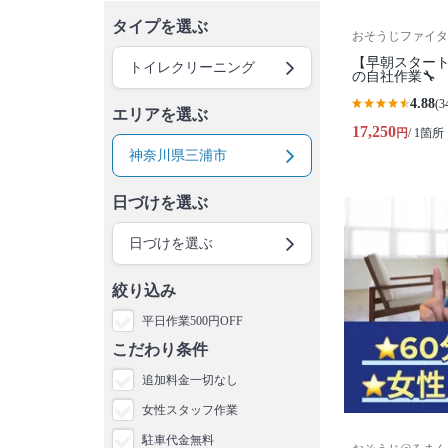
タイプを選ぶ
おそうじファイタ
【早朝スタート
トイレクリーニング
の自社作業🔧
4.88
(3
エリアを選ぶ
17,250
円
/ 1箇所
神奈川県三浦市
日づけを選ぶ
日づけを選ぶ
絞り込み
平日作業500円OFF
こだわり条件
追加料金一切なし
女性スタッフ作業
駐車代金無料