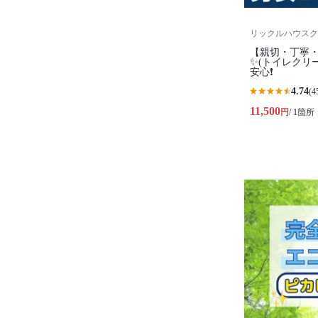
リックルハウスク
【親切・丁寧・
✨️(トイレクリ
安心❗️
4.74
(4
11,500
円
/ 1箇所