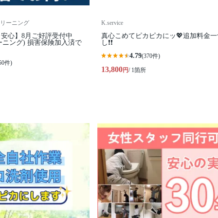
リーニング
K.service
安心】8月ご好評受付中
真心こめてピカピカにッ💖追加料金一
ーニング) 損害保険加入済で
し❗️❗️
4.79
(370件)
50件)
13,800
円
/ 1箇所