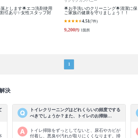
サクサクカンパニー
み落とします🌟エコ洗剤使用
🌟お手洗いのクリーニング🌟清潔に
台割引あり✨女性スタッフ対
ご家族の健康を守りましょう！！
4.51
(7件)
9,200
円
/ 1箇所
1
解決
て
トイレクリーニングはどれくらいの頻度でする
べきでしょうか？また、トイレのお掃除…
トイレ掃除をずっとしてないと、尿石やカビが
本
付着し、悪臭や汚れが取りにくくなります。掃