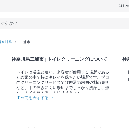
はじ
神奈川県
三浦市
神奈川県三浦市 | トイレクリーニングについて
神
トイレは浴室と違い、来客者が使用する場所である
ため家の中で特にキレイを保ちたい場所です。プロ
のクリーニングサービスでは便器の内側や淵の裏側
など、手の届きにくい場所までしっかり洗浄し、嫌
なニオイを発する元を取り除きます。
すべてを表示する
▼表示価格に含まれるトイレクリーニングの作業範
囲
便器 / 便座 / ウォシュレットの分解洗浄（分解可能な
範囲） / 蛇口 / 照明 / 窓 / 扉 / 天井 / 壁面 / 床 / 作業場
所の簡易清掃