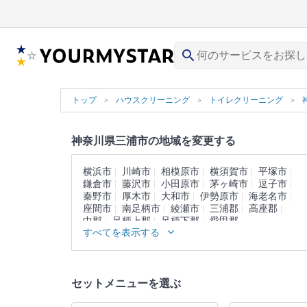
search
トップ
ハウスクリーニング
トイレクリーニング
神奈川県三浦市の地域を変更する
横浜市
川崎市
相模原市
横須賀市
平塚市
鎌倉市
藤沢市
小田原市
茅ヶ崎市
逗子市
秦野市
厚木市
大和市
伊勢原市
海老名市
座間市
南足柄市
綾瀬市
三浦郡
高座郡
中郡
足柄上郡
足柄下郡
愛甲郡
すべてを表示する
セットメニューを選ぶ