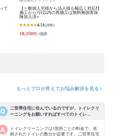
株式会社トップクラス
保って
【一般個人宅様から法人様も幅広く対応❗️】
施工から7日以内の再施工は無料🈚️損害保
険加入済⭐️
4.51
(28件)
10,350
円
/ 1箇所
もっとプロが答えてお悩み解決を見る
二世帯住宅に住んでいるのですが、トイレクリ
ーニングをお願いすればすべてのトイレ…
トイレクリーニングは1箇所ごとの料金で、依
頼されたトイレの数分が必要です。二世帯住宅