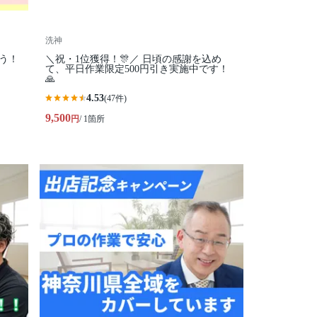
洗神
う！
＼祝・1位獲得！🎊／ 日頃の感謝を込め
て、平日作業限定500円引き実施中です！
🙏
4.53
(47件)
9,500
円
/ 1箇所