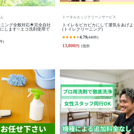
ム
トータルエッジクリーンサービス
ーニング全般対応🌟完全自社
トイレをピカピカにして運気をあげよ
カにします✨️エコ洗剤使用で
(トイレクリーニング)
4.79
(448件)
件)
13,800
円
/ 1箇所