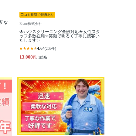
口コミ投稿で特典あり
切な
Enarc株式会社
🌟ハウスクリーニング全般対応🌟女性スタ
ッフ多数在籍✨笑顔で明るく丁寧に接客い
たします✨
4.64
(269件)
13,000
円
/ 1箇所