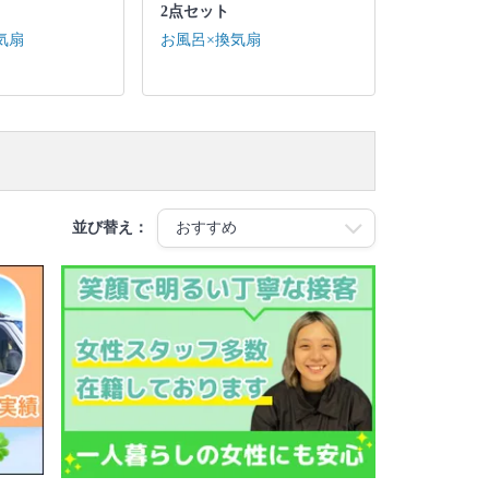
2点セット
気扇
お風呂×換気扇
並び替え：