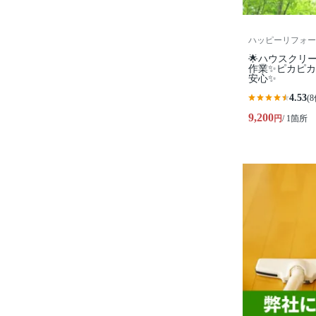
ハッピーリフォー
🌟ハウスクリ
作業✨️ピカピ
安心✨
4.53
(8
9,200
円
/ 1箇所