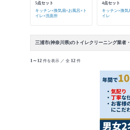
5点セット
4点セット
キッチン×換気扇×お風呂×ト
キッチン×換気
イレ×洗面所
イレ
三浦市(神奈川県)のトイレクリーニング業者
1～12
12
件を表示 ／ 全
件