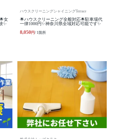
ハウスクリーニングシャイニングTerrace
🌟女
🌟ハウスクリーニング全般対応🌟駐車場代
験✨
一律1000円✨神奈川県全域対応可能です✨
8,050
円
/ 1箇所