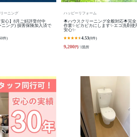
リーニング
ハッピーリフォーム
安心】8月ご好評受付中
🌟ハウスクリーニング全般対応🌟完
ーニング) 損害保険加入済で
作業✨️ピカピカにします✨️エコ洗剤使
安心✨
4.53
50件)
(8件)
9,200
円
/ 1箇所