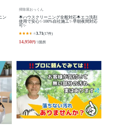
掃除屋おっくん
ニン
🌟ハウスクリーニング全般対応🌟エコ洗剤
使用で安心✨100%自社施工✨早朝夜間対応
可✨
3.71
(17件)
14,950
円
/ 1箇所