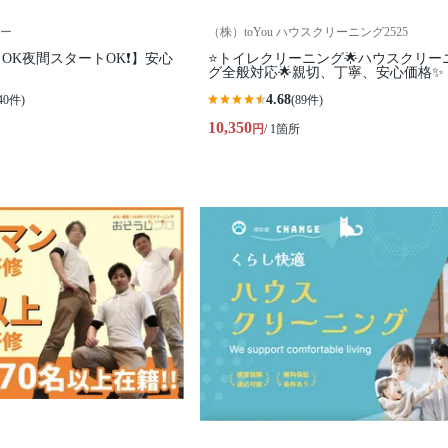
ー
（株）toYou ハウスクリーニング2525
OK夜間スタートOK❗️】安心
⭐️トイレクリーニング🌟ハウスクリー
グ全般対応🌟親切、丁寧、安心価格✨
4.68
40件)
(89件)
10,350
円
/ 1箇所