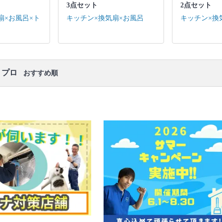
口コミ
もご参照ください。
3点セット
2点セット
※本ページでは一部プロモーションを含む場合があ
扇×お風呂×ト
キッチン×換気扇×お風呂
キッチン×換
ります。
・プロ
おすすめ順