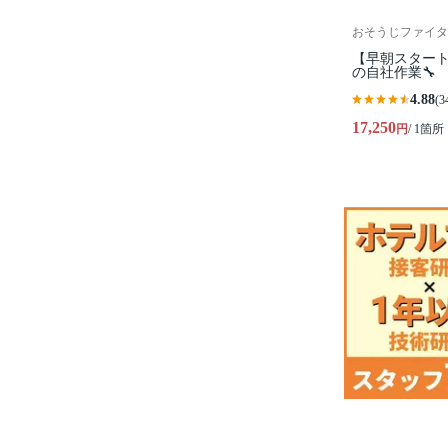
おそうじファイタ
【早朝スタート
の自社作業🔧
4.88
(3
17,250
円
/ 1箇所