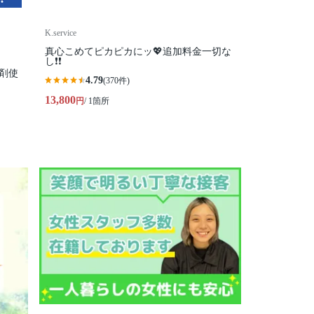
K.service
真心こめてピカピカにッ💖追加料金一切な
し❗️❗️
剤使
4.79
(370件)
13,800
円
/ 1箇所