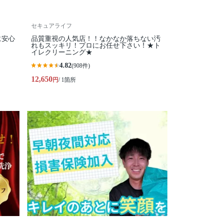
セキュアライフ
に安心
品質重視の人気店！！なかなか落ちない汚
れもスッキリ！プロにお任せ下さい！★ト
イレクリーニング★
4.82
(908件)
12,650
円
/ 1箇所