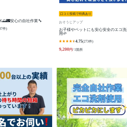
口コミ投稿で特典あり
🌅🌃安心の自社作業🔧
おそうじアップ
87件)
お子様やペットにも安心安全のエコ洗
用🌱
4.75
(273件)
9,200
円
/ 1箇所