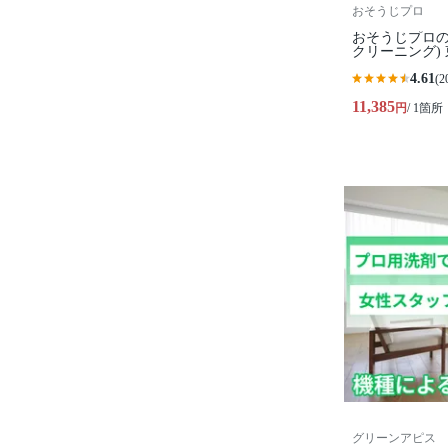
おそうじプロ
おそうじプロの
クリーニング)
4.61
(2
11,385
円
/ 1箇所
グリーンアピス