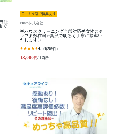
口コミ投稿で特典あり
全自社
Enarc株式会社
用で
🌟ハウスクリーニング全般対応🌟女性スタ
ッフ多数在籍✨笑顔で明るく丁寧に接客い
たします✨
4.64
(269件)
13,000
円
/ 1箇所