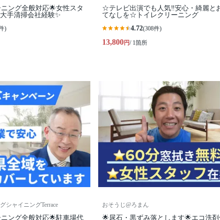
ーニング全般対応🌟女性スタ
☆テレビ出演でも人気‼安心・綺麗と
✨大手清掃会社経験✨
てなしを☆トイレクリーニング
4.72
件)
(308件)
13,800
円
/ 1箇所
シャイニングTerrace
おそうじ@ろまん
ーニング全般対応🌟駐車場代
🌟尿石・黒ずみ落とします🌟エコ洗