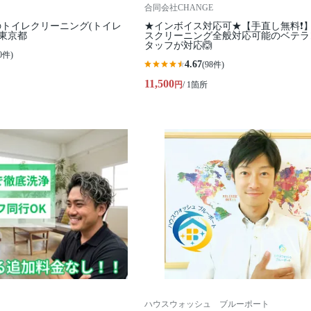
合同会社CHANGE
トイレクリーニング(トイレ
★インボイス対応可★【手直し無料❗️
 東京都
スクリーニング全般対応可能のベテラ
タッフが対応🙆
0件)
4.67
(98件)
11,500
円
/ 1箇所
ハウスウォッシュ ブルーポート