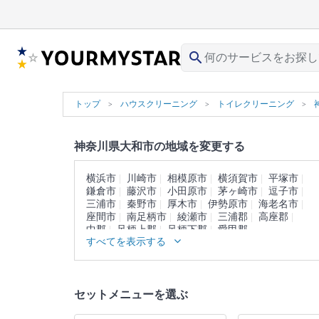
search
トップ
ハウスクリーニング
トイレクリーニング
神奈川県大和市の地域を変更する
横浜市
川崎市
相模原市
横須賀市
平塚市
鎌倉市
藤沢市
小田原市
茅ヶ崎市
逗子市
三浦市
秦野市
厚木市
伊勢原市
海老名市
座間市
南足柄市
綾瀬市
三浦郡
高座郡
中郡
足柄上郡
足柄下郡
愛甲郡
すべてを表示する
セットメニューを選ぶ