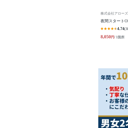
株式会社アローズ
夜間スタートOK
4.74
(3
8,050
円
/ 1箇所