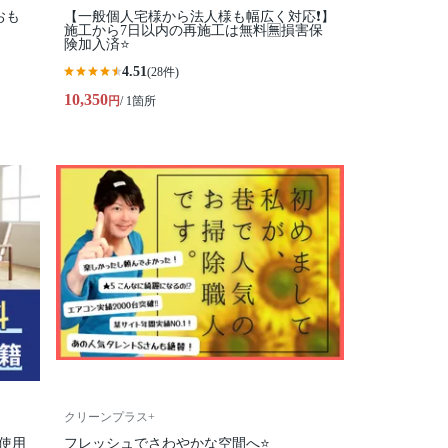
おも
【一般個人宅様から法人様も幅広く対応❗️】
施工から7日以内の再施工は無料🈚️損害保
険加入済⭐️
4.51
(28件)
10,350
円
/ 1箇所
クリーンプラス+
剤使用
フレッシュでさわやかな空間へ⭐️