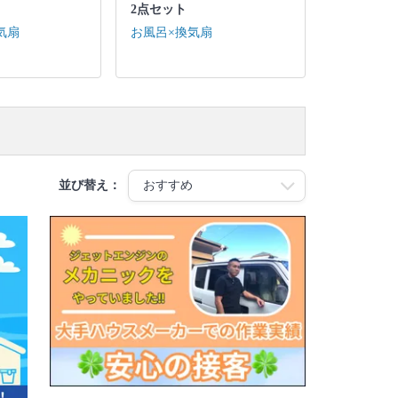
2点セット
気扇
お風呂×換気扇
並び替え：