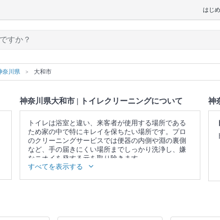
はじ
神奈川県
大和市
神奈川県大和市 | トイレクリーニングについて
神
トイレは浴室と違い、来客者が使用する場所である
ため家の中で特にキレイを保ちたい場所です。プロ
のクリーニングサービスでは便器の内側や淵の裏側
など、手の届きにくい場所までしっかり洗浄し、嫌
なニオイを発する元を取り除きます。
すべてを表示する
▼表示価格に含まれるトイレクリーニングの作業範
囲
便器 / 便座 / ウォシュレットの分解洗浄（分解可能な
範囲） / 蛇口 / 照明 / 窓 / 扉 / 天井 / 壁面 / 床 / 作業場
所の簡易清掃