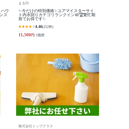
まる印
】ハウ
✨今だけの特別価格✨ユアマイスターサイ
ンス
ト内水回りカテゴリランクイン🛀🏆繁忙期
前でお得です✨
4.46
(212件)
11,500
円
/ 1箇所
株式会社トップクラス