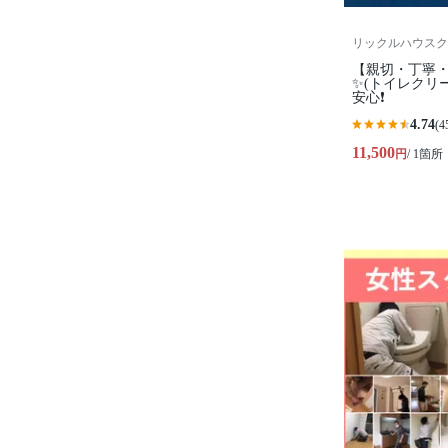
リックルハウスク
【親切・丁寧・
✨️(トイレクリ
安心❗️
4.74
(4
11,500
円
/ 1箇所