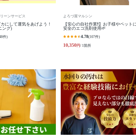
リーンサービス
よろづ屋マルシン
ピカにして運気をあげよう！
【安心の自社作業❗️】お子様やペット
ニング)
安全のエコ洗剤使用🌱
4.78
48件)
(107件)
10,350
円
/ 1箇所