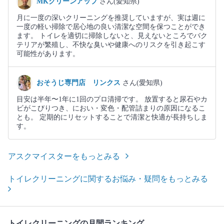
MKクリーンアップ
さん(愛知県)
月に一度の深いクリーニングを推奨していますが、実は週に
一度の軽い掃除で居心地の良い清潔な空間を保つことができ
ます。 トイレを適切に掃除しないと、見えないところでバク
テリアが繁殖し、不快な臭いや健康へのリスクを引き起こす
可能性があります。
おそうじ専門店 リンクス
さん(愛知県)
目安は半年〜1年に1回のプロ清掃です。 放置すると尿石やカ
ビがこびりつき、におい・変色・配管詰まりの原因になるこ
とも。 定期的にリセットすることで清潔と快適が長持ちしま
す。
アスクマイスターをもっとみる
トイレクリーニングに関するお悩み・疑問をもっとみる
トイレクリーニングの月間ランキング