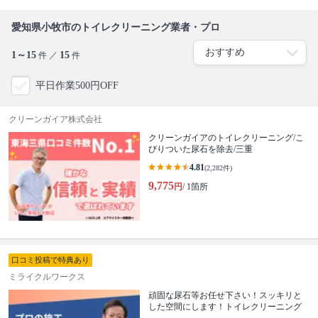
愛知県小牧市のトイレクリーニング業者・プロ
1～15
15
件 ／
件
平日作業500円OFF
クリーンガイア株式会社
クリーンガイアのトイレクリーニング/こ
びりついた尿石を除去/三重
4.81
(2,282件)
9,775
円
/ 1箇所
口コミ投稿で特典あり
ミライクルワークス
頑固な尿石等お任せ下さい！スッキリと
した空間にします！トイレクリーニング