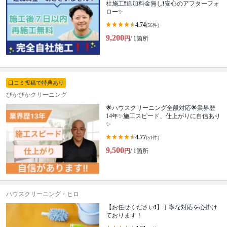
社施工❗️追加料金無し❗️安心のアフターフォ
ロー✨
4.74
(56件)
9,200
円
/ 1箇所
口コミ投稿で特典あり
ぴかぴかクリーニング
🌟ハウスクリーニング全般対応🌟業界歴
14年✨施工スピード、仕上がりに自信あり
✨
4.77
(51件)
9,500
円
/ 1箇所
ハウスクリーニング・ヒロ
【お任せください❗️】丁寧な対応を心掛け
ております！