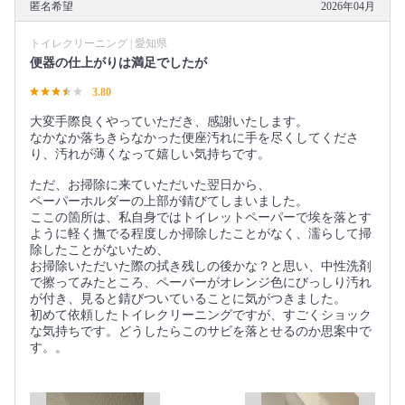
匿名希望
2026年04月
トイレクリーニング | 愛知県
便器の仕上がりは満足でしたが
3.80
大変手際良くやっていただき、感謝いたします。
なかなか落ちきらなかった便座汚れに手を尽くしてくださ
り、汚れが薄くなって嬉しい気持ちです。
ただ、お掃除に来ていただいた翌日から、
ペーパーホルダーの上部が錆びてしまいました。
ここの箇所は、私自身ではトイレットペーパーで埃を落とす
ように軽く撫でる程度しか掃除したことがなく、濡らして掃
除したことがないため、
お掃除いただいた際の拭き残しの後かな？と思い、中性洗剤
で擦ってみたところ、ペーパーがオレンジ色にびっしり汚れ
が付き、見ると錆びついていることに気がつきました。
初めて依頼したトイレクリーニングですが、すごくショック
な気持ちです。どうしたらこのサビを落とせるのか思案中で
す。。