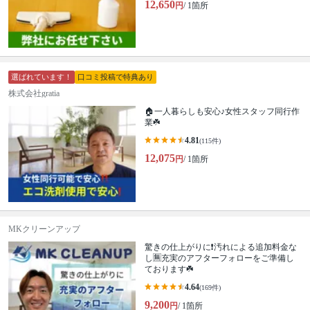
12,650
円
/ 1箇所
選ばれています！
口コミ投稿で特典あり
株式会社gratia
🏠一人暮らしも安心♪女性スタッフ同行作
業☘️
4.81
(115件)
12,075
円
/ 1箇所
MKクリーンアップ
驚きの仕上がりに❗️汚れによる追加料金な
し🈚️充実のアフターフォローをご準備し
ております☘️
4.64
(169件)
9,200
円
/ 1箇所