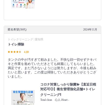
匿名希望(30代)
2024年11月
トイレクリーニング | 愛知県
トイレ掃除
4.80
タンクの中が汚すぎて頼みました。不快な顔一切せずテキパ
キと作業を進めていただきとても綺麗にしてもらいました。
満足です。また汚さないようには努力しますが、今後も頼み
たいと思います。この度は掃除していただきありがとうござ
いました。
コロナ対策しっかり除菌💫【直近日程
対応可◎】衛生管理強化店舗⭐️トイレ
クリーニング❗️
Total clean 心人-Heart -