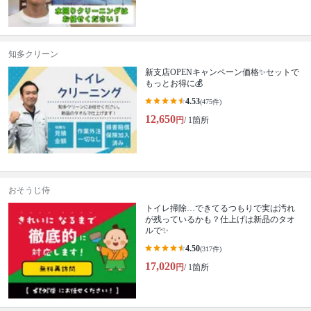
知多クリーン
新支店OPENキャンペーン価格✨セットで
もっとお得に💰
4.53
(475件)
12,650
円
/ 1箇所
おそうじ侍
トイレ掃除…できてるつもりで実は汚れ
が残っているかも？仕上げは新品のタオ
ルで✨
4.50
(317件)
17,020
円
/ 1箇所