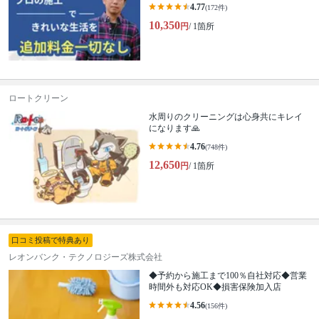
4.77
(172件)
10,350
円
/ 1箇所
ロートクリーン
水周りのクリーニングは心身共にキレイ
になります🙏
4.76
(748件)
12,650
円
/ 1箇所
口コミ投稿で特典あり
レオンバンク・テクノロジーズ株式会社
◆予約から施工まで100％自社対応◆営業
時間外も対応OK◆損害保険加入店
4.56
(156件)