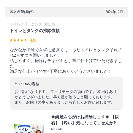
匿名希望(40代)
2024年12月
トイレクリーニング | 愛知県
トイレとタンクの掃除依頼
4.80
なかなか掃除できずに過ぎてしまったトイレとタンクそれぞ
れ2台ずつお願いしました。
話しやすく、掃除はテキパキと丁寧に仕上げていただきまし
た！
満足な仕上がりです⭐︎丁寧にありがとうございました！
feli ci-taの返信
お世話になります。 フェリチータの須山です。 本日はあり
がとうございました。早く足が治ること願っております。
また、お困りの事がありましたら宜しくお願い致します。
🍀綺麗を心がけお掃除します🍀 【尿
石】【匂い】気になってませんか❓
feli ci-ta