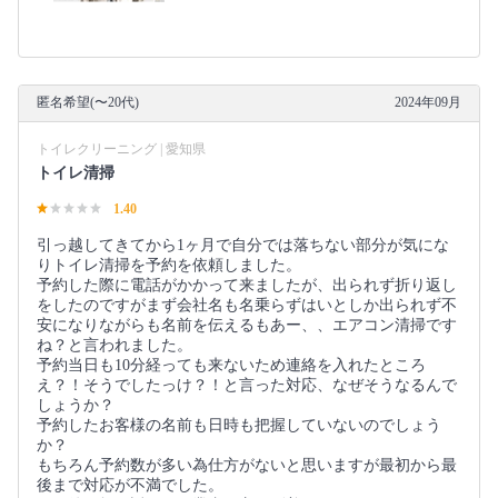
匿名希望(〜20代)
2024年09月
トイレクリーニング | 愛知県
トイレ清掃
1.40
引っ越してきてから1ヶ月で自分では落ちない部分が気にな
りトイレ清掃を予約を依頼しました。
予約した際に電話がかかって来ましたが、出られず折り返し
をしたのですがまず会社名も名乗らずはいとしか出られず不
安になりながらも名前を伝えるもあー、、エアコン清掃です
ね？と言われました。
予約当日も10分経っても来ないため連絡を入れたところ
え？！そうでしたっけ？！と言った対応、なぜそうなるんで
しょうか？
予約したお客様の名前も日時も把握していないのでしょう
か？
もちろん予約数が多い為仕方がないと思いますが最初から最
後まで対応が不満でした。