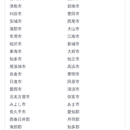
津島市
碧南市
刈谷市
豊田市
安城市
西尾市
蒲郡市
犬山市
常滑市
江南市
稲沢市
新城市
東海市
大府市
知多市
知立市
尾張旭市
高浜市
岩倉市
豊明市
日進市
田原市
愛西市
清須市
北名古屋市
弥富市
みよし市
あま市
長久手市
愛知郡
西春日井郡
丹羽郡
海部郡
知多郡