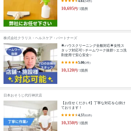
4.61
(54件)
10,695
円
/ 1箇所
株式会社クラリス・ヘルスケア・パートナーズ
🌟ハウスクリーニング全般対応🌟女性ス
タッフ対応可✨チームワーク抜群✨エコ洗
剤使用で安心安全✨
5.00
(2件)
10,120
円
/ 1箇所
日本おそうじ代行神沢店
【お任せください❗️】丁寧な対応を心掛け
ております！
4.57
(65件)
10,350
円
/ 1箇所