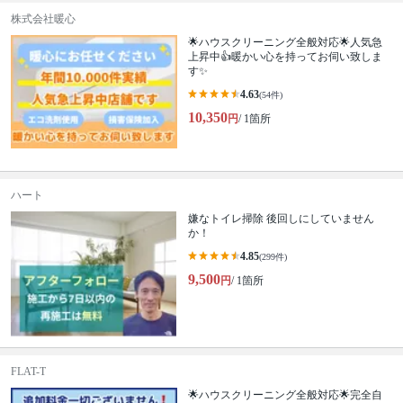
株式会社暖心
🌟ハウスクリーニング全般対応🌟人気急
上昇中👍暖かい心を持ってお伺い致しま
す✨
4.63
(54件)
10,350
円
/ 1箇所
ハート
嫌なトイレ掃除 後回しにしていません
か！
4.85
(299件)
9,500
円
/ 1箇所
FLAT-T
🌟ハウスクリーニング全般対応🌟完全自