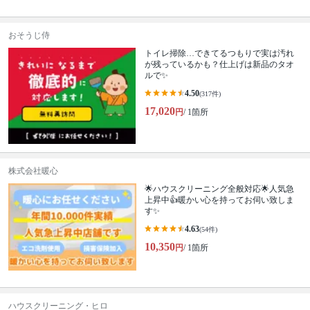
おそうじ侍
トイレ掃除…できてるつもりで実は汚れ
が残っているかも？仕上げは新品のタオ
ルで✨
4.50
(317件)
17,020
円
/ 1箇所
株式会社暖心
🌟ハウスクリーニング全般対応🌟人気急
上昇中👍暖かい心を持ってお伺い致しま
す✨
4.63
(54件)
10,350
円
/ 1箇所
ハウスクリーニング・ヒロ