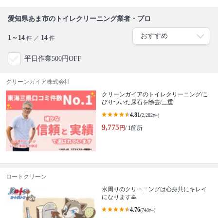
愛知県あま市のトイレクリーニング業者・プロ
1～14
14
件 ／
件
平日作業500円OFF
クリーンガイア株式会社
クリーンガイアのトイレクリーニング/こ
びりついた尿石を除去/三重
4.81
(2,282件)
9,775
円
/ 1箇所
ロートクリーン
水周りのクリーニングは心身共にキレイ
になります🙏
4.76
(748件)