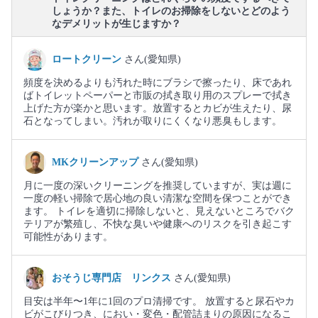
しょうか？また、トイレのお掃除をしないとどのよう
なデメリットが生じますか？
ロートクリーン
さん(愛知県)
頻度を決めるよりも汚れた時にブラシで擦ったり、床であれ
ばトイレットペーパーと市販の拭き取り用のスプレーで拭き
上げた方が楽かと思います。放置するとカビが生えたり、尿
石となってしまい。汚れが取りにくくなり悪臭もします。
MKクリーンアップ
さん(愛知県)
月に一度の深いクリーニングを推奨していますが、実は週に
一度の軽い掃除で居心地の良い清潔な空間を保つことができ
ます。 トイレを適切に掃除しないと、見えないところでバク
テリアが繁殖し、不快な臭いや健康へのリスクを引き起こす
可能性があります。
おそうじ専門店 リンクス
さん(愛知県)
目安は半年〜1年に1回のプロ清掃です。 放置すると尿石やカ
ビがこびりつき、におい・変色・配管詰まりの原因になるこ