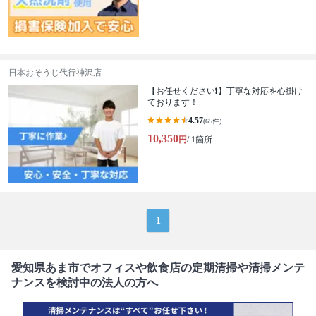
日本おそうじ代行神沢店
【お任せください❗️】丁寧な対応を心掛け
ております！
4.57
(65件)
10,350
円
/ 1箇所
1
愛知県あま市でオフィスや飲食店の定期清掃や清掃メンテ
ナンスを検討中の法人の方へ