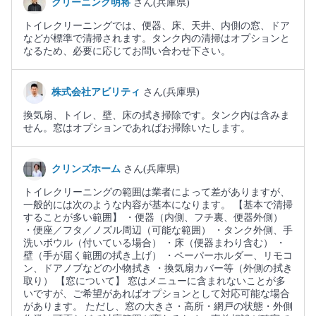
クリーニング明将
さん(兵庫県)
トイレクリーニングでは、便器、床、天井、内側の窓、ドア
などが標準で清掃されます。タンク内の清掃はオプションと
なるため、必要に応じてお問い合わせ下さい。
株式会社アビリティ
さん(兵庫県)
換気扇、トイレ、壁、床の拭き掃除です。タンク内は含みま
せん。窓はオプションであればお掃除いたします。
クリンズホーム
さん(兵庫県)
トイレクリーニングの範囲は業者によって差がありますが、
一般的には次のような内容が基本になります。 【基本で清掃
することが多い範囲】 ・便器（内側、フチ裏、便器外側）
・便座／フタ／ノズル周辺（可能な範囲） ・タンク外側、手
洗いボウル（付いている場合） ・床（便器まわり含む） ・
壁（手が届く範囲の拭き上げ） ・ペーパーホルダー、リモコ
ン、ドアノブなどの小物拭き ・換気扇カバー等（外側の拭き
取り） 【窓について】 窓はメニューに含まれないことが多
いですが、ご希望があればオプションとして対応可能な場合
があります。 ただし、窓の大きさ・高所・網戸の状態・外側