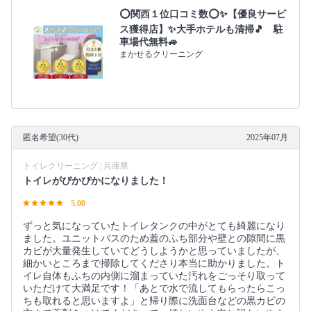
⭕関西１位口コミ数⭕✨【優良サービ
ス獲得店】✨大手ホテルも清掃🎵 駐
車場代無料🚙
まかせるクリーニング
匿名希望(30代)
2025年07月
トイレクリーニング | 兵庫県
トイレがぴかぴかになりました！
5.00
ずっと気になっていたトイレタンクの中がとても綺麗になり
ました。ユニットバスのため蓋のふち部分や壁との隙間に黒
カビが大量発生していてどうしようかと思っていましたが、
細かいところまで掃除してくださり本当に助かりました。ト
イレ自体もふちの内側に溜まっていた汚れをごっそり取って
いただけて大満足です！「あとで水で流してもらったらこっ
ちも取れると思いますよ」と帰り際に洗面台などの黒カビの