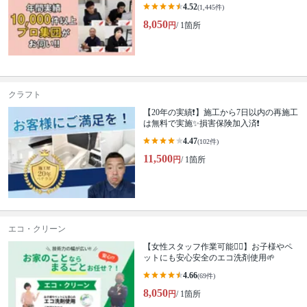
4.52
(1,445件)
8,050
円
/ 1箇所
クラフト
【20年の実績❗️】施工から7日以内の再施工
は無料で実施✨損害保険加入済❗️
4.47
(102件)
11,500
円
/ 1箇所
エコ・クリーン
【女性スタッフ作業可能🙆‍♀️】お子様やペ
ットにも安心安全のエコ洗剤使用🌱
4.66
(69件)
8,050
円
/ 1箇所