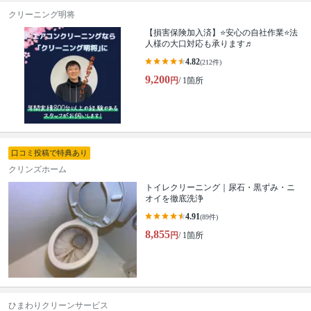
クリーニング明将
【損害保険加入済】⭐️安心の自社作業⭐️法
人様の大口対応も承ります♬
4.82
(212件)
9,200
円
/ 1箇所
口コミ投稿で特典あり
クリンズホーム
トイレクリーニング｜尿石・黒ずみ・ニ
オイを徹底洗浄
4.91
(89件)
8,855
円
/ 1箇所
ひまわりクリーンサービス