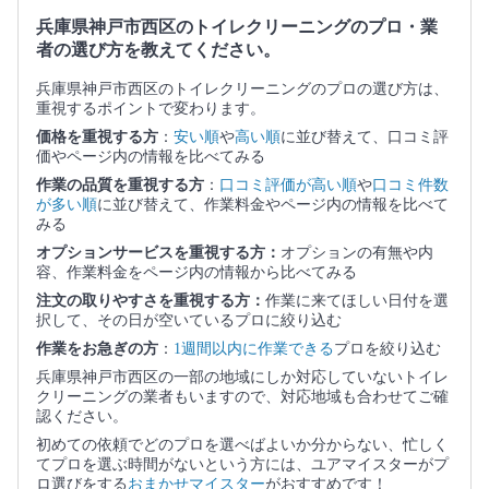
兵庫県神戸市西区のトイレクリーニングのプロ・業
者の選び方を教えてください。
兵庫県神戸市西区のトイレクリーニングのプロの選び方は、
重視するポイントで変わります。
価格を重視する方
：
安い順
や
高い順
に並び替えて、口コミ評
価やページ内の情報を比べてみる
作業の品質を重視する方
：
口コミ評価が高い順
や
口コミ件数
が多い順
に並び替えて、作業料金やページ内の情報を比べて
みる
オプションサービスを重視する方：
オプションの有無や内
容、作業料金をページ内の情報から比べてみる
注文の取りやすさを重視する方：
作業に来てほしい日付を選
択して、その日が空いているプロに絞り込む
作業をお急ぎの方
：
1週間以内に作業できる
プロを絞り込む
兵庫県神戸市西区の一部の地域にしか対応していないトイレ
クリーニングの業者もいますので、対応地域も合わせてご確
認ください。
初めての依頼でどのプロを選べばよいか分からない、忙しく
てプロを選ぶ時間がないという方には、ユアマイスターがプ
ロ選びをする
おまかせマイスター
がおすすめです！