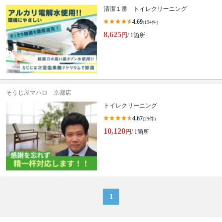
清潔１番 トイレクリーニング
4.69
(194件)
8,625
円
/ 1箇所
そうじ屋マハロ 京都店
トイレクリーニング
4.67
(29件)
10,120
円
/ 1箇所
1