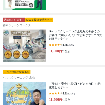
選ばれています！
口コミ投稿で特典あり
神戸クリーンワークス
🌟ハウスクリーニング全般対応🌟多くの
お客様に満足いただいております✨エコ洗
剤使用で安心✨
4.58
(43件)
11,500
円
/ 1箇所
口コミ投稿で特典あり
ハウスクリーニング glück
【安心❗️・安全❗️・親切❗️・ピカピカ❗️】お約
束致します✨✨
4.81
(631件)
11,500
円
/ 1箇所