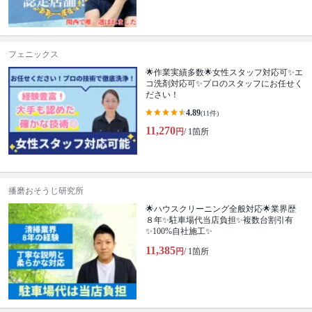
フェニックス
🌟作業実績多数🌟女性スタッフ対応可✨エ
コ洗剤対応可✨プロのスタッフにお任せく
ださい！
4.89
(11件)
11,270
円
/ 1箇所
播磨おそうじ研究所
🌟ハウスクリーニング全般対応🌟業界歴
８年✨駐車場代当店負担✨複数台割引有
✨100%自社施工✨
11,385
円
/ 1箇所