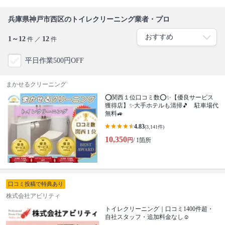
兵庫県神戸市西区のトイレクリーニング業者・プロ
1～12
12
件 ／
件
平日作業500円OFF
まかせるクリーニング
⭕関西１位口コミ数⭕✨【優良サービス
獲得店】✨大手ホテルも清掃🎵 駐車場代
無料🚙
4.83
(3,141件)
10,350
円
/ 1箇所
口コミ投稿で特典あり
株式会社アビリティ
トイレクリーニング｜口コミ1400件超・
自社スタッフ・追加料金なし☺️