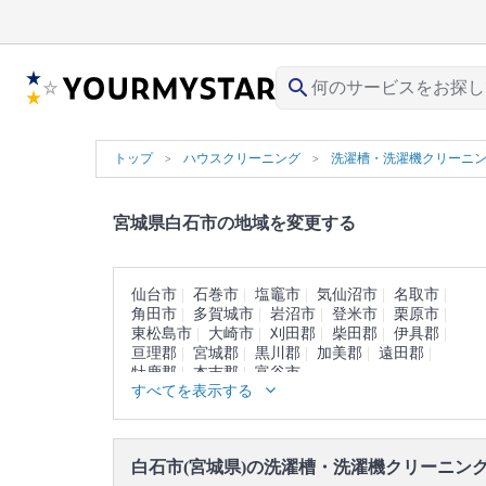
search
トップ
ハウスクリーニング
洗濯槽・洗濯機クリーニ
宮城県白石市の地域を変更する
仙台市
石巻市
塩竈市
気仙沼市
名取市
角田市
多賀城市
岩沼市
登米市
栗原市
東松島市
大崎市
刈田郡
柴田郡
伊具郡
亘理郡
宮城郡
黒川郡
加美郡
遠田郡
牡鹿郡
本吉郡
富谷市
すべてを表示する
白石市(宮城県)の洗濯槽・洗濯機クリーニン