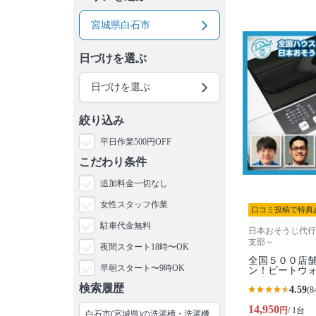
宮城県白石市
日づけを選ぶ
日づけを選ぶ
絞り込み
平日作業500円OFF
こだわり条件
追加料金一切なし
女性スタッフ作業
口コミ投稿で特典
駐車代金無料
日本おそうじ代行
支部～
夜間スタート18時〜OK
全国５００店
早朝スタート〜9時OK
ン！ビートウ
検索履歴
4.59
(8
14,950
円
/ 1台
白石市(宮城県)の洗濯槽・洗濯機