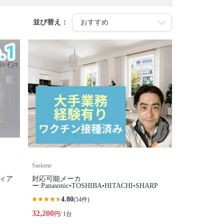
並び替え：
Saskene
ィア
対応可能メーカ
ー:Panasonic•TOSHIBA•HITACHI•SHARP
4.80
(54件)
32,200
円
/ 1台