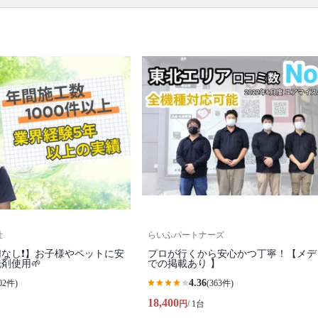
所の簡易清掃
口コミ
もご参照ください。
※本ページでは一部プロモーションを含む場合があ
ります。
社
らいふパートナーズ
なし❗️】お子様やペットに安
プロが行くから安心かつ丁寧！【メデ
剤使用🌱
での掲載あり 】
4.36
02件)
(363件)
18,400
円
/ 1台