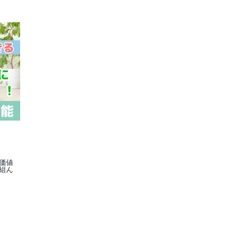
価値
組ん