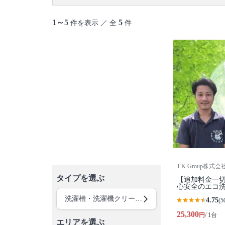
1～5
5
件を表示 ／ 全
件
T.K Group株式会
タイプを選ぶ
【追加料金一切
心安全のエコ洗
洗濯槽・洗濯機クリーニング
4.75
(5
25,300
円
/ 1台
エリアを選ぶ