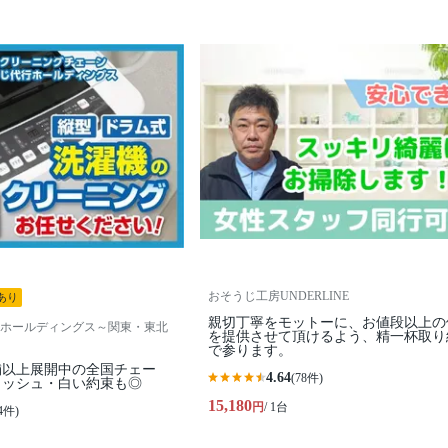
おそうじ工房UNDERLINE
あり
親切丁寧をモットーに、お値段以上の
ホールディングス～関東・東北
を提供させて頂けるよう、精一杯取り
で参ります。
舗以上展開中の全国チェー
4.64
(78件)
ォッシュ・白い約束も◎
15,180
円
/ 1台
4件)