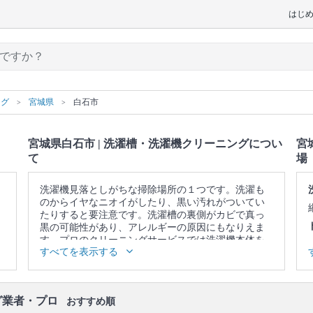
はじ
ング
宮城県
白石市
宮城県白石市 | 洗濯槽・洗濯機クリーニングについ
宮
て
場
洗濯機見落としがちな掃除場所の１つです。洗濯も
のからイヤなニオイがしたり、黒い汚れがついてい
たりすると要注意です。洗濯槽の裏側がカビで真っ
黒の可能性があり、アレルギーの原因にもなりえま
す。プロのクリーニングサービスでは洗濯機本体を
すべてを表示する
を分解し、まるごと徹底的に洗浄いたします。
▼表示価格に含まれる洗濯槽・洗濯機クリーニング
の作業範囲
グ業者・プロ
洗濯槽 / 洗濯機本体の内側・外側 / 洗濯パン / 作業場
おすすめ順