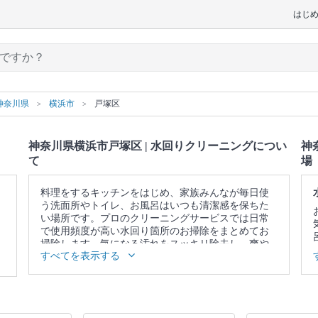
はじ
神奈川県
横浜市
戸塚区
神奈川県横浜市戸塚区 | 水回りクリーニングについ
神
て
場
料理をするキッチンをはじめ、家族みんなが毎日使
う洗面所やトイレ、お風呂はいつも清潔感を保ちた
い場所です。プロのクリーニングサービスでは日常
で使用頻度が高い水回り箇所のお掃除をまとめてお
掃除します。気になる汚れをスッキリ除去し、爽や
すべてを表示する
かな空間を取り戻しませんか。
▼表示価格に含まれる水回りクリーニングの作業範
囲
5点セット：キッチン / 換気扇 / お風呂 / トイレ / 洗