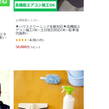
お掃除屋ととのい
🌟ハウスクリーニング全般対応🌟高機能エ
アコン施工OK✨土日祝日対応OK✨駐車場
代無料✨
性スタ
客い
4.31
(11件)
50,000
円
/ 1セット