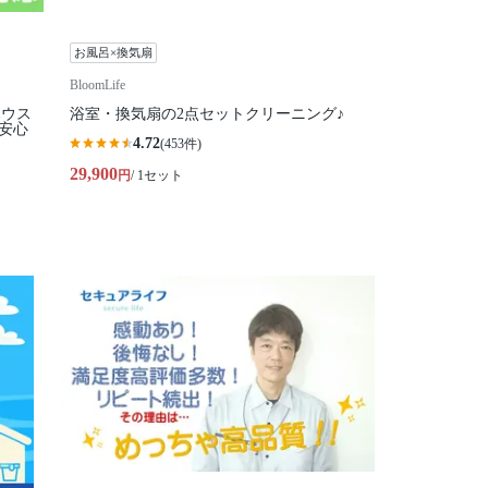
お風呂×換気扇
BloomLife
ハウス
浴室・換気扇の2点セットクリーニング♪
安心
4.72
(453件)
29,900
円
/ 1セット