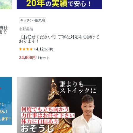
キッチン×換気扇
全自社
市野美装
用で
【お任せください❗️】丁寧な対応を心掛けて
おります！
4.12
(65件)
24,000
円
/ 1セット