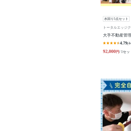
水回り5点セット
トータルエッジク
大手不動産管理
4.79
(4
92,000
円
/ 1セッ