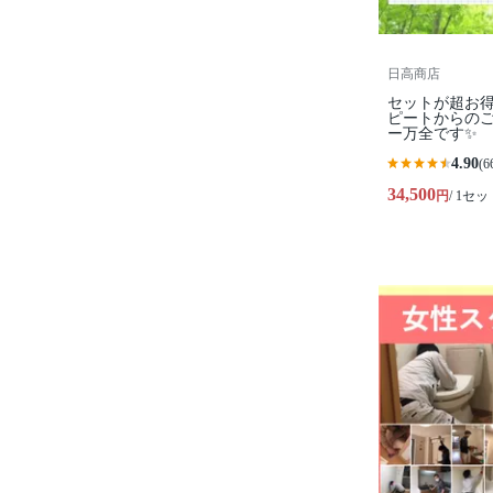
日高商店
セットが超お得
ピートからの
ー万全です✨
4.90
(6
34,500
円
/ 1セッ