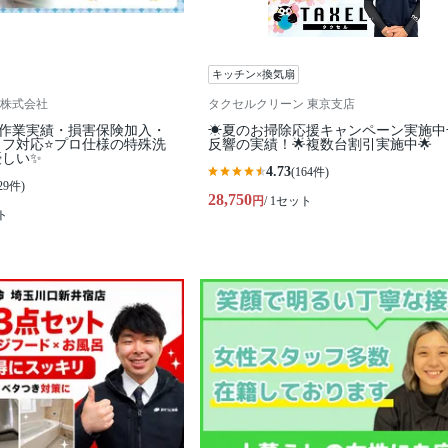
キッチン×換気扇
株式会社
タクセルクリーン 東京支店
ル作業実績・損害保険加入・
☀夏のお掃除応援キャンペーン実施中
ッフ対応⭐プロ仕様の特殊洗
反響の実績！🌟複数台割引実施中🌟
優しい✨
4.73
(164件)
29件)
28,750
円
/ 1セット
ト