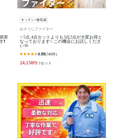
キッチン×換気扇
おそうじファイター
損害
✨5点.4点セットよりも3点2点が大変お得と
❗️
なっております✨この機会にお試しくださ
い🧼
4.88
(340件)
24,150
円
/ 1セット