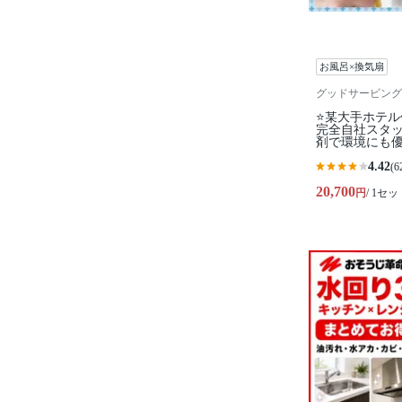
お風呂×換気扇
グッドサービング
⭐某大手ホテ
完全自社スタ
剤で環境にも
4.42
(6
20,700
円
/ 1セッ