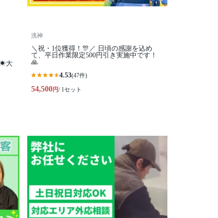
洗神
＼祝・1位獲得！🎊／ 日頃の感謝を込め
て、平日作業限定500円引き実施中です！
🙏
☀大
4.53
(47件)
54,500
円
/ 1セット