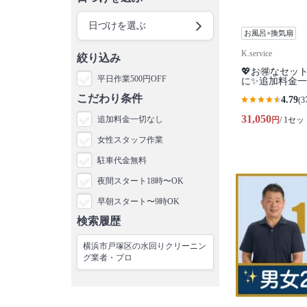
日づけを選ぶ
お風呂×換気扇
K.service
絞り込み
💖お🉐なセッ
平日作業500円OFF
に✨追加料金一切な
こだわり条件
4.79
(3
31,050
追加料金一切なし
円
/ 1セッ
女性スタッフ作業
駐車代金無料
夜間スタート18時〜OK
早朝スタート〜9時OK
検索履歴
横浜市戸塚区の水回りクリーニン
グ業者・プロ