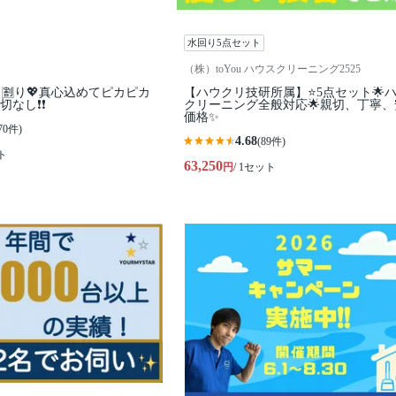
水回り5点セット
（株）toYou ハウスクリーニング2525
ト🈹り💖真心込めてピカピカ
【ハウクリ技研所属】⭐️5点セット🌟
し❗️❗️
クリーニング全般対応🌟親切、丁寧、
価格✨
70件)
4.68
(89件)
ト
63,250
円
/ 1セット