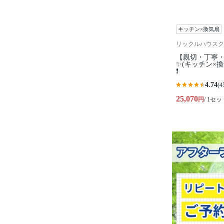
キッチン×換気扇
リックルハウスク
【親切・丁寧・
✨️(キッチン×
❗️
4.74
(4
25,070
円
/ 1セッ