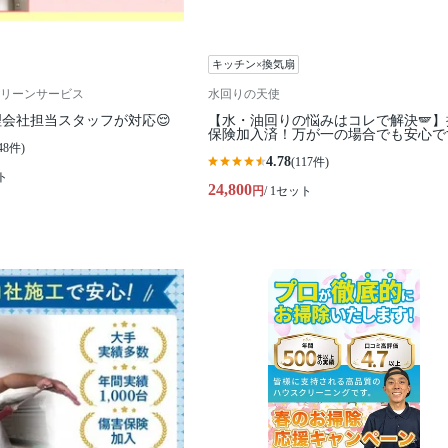
キッチン×換気扇
リーンサービス
水回りの天使
会社担当スタッフが対応😌
【水・油回りの悩みはコレで解決🪽】
保険加入済！万が一の場合でも安心です
48件)
4.78
(117件)
ト
24,800
円
/ 1セット