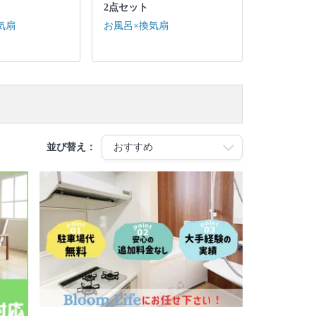
2点セット
気扇
お風呂×換気扇
並び替え：