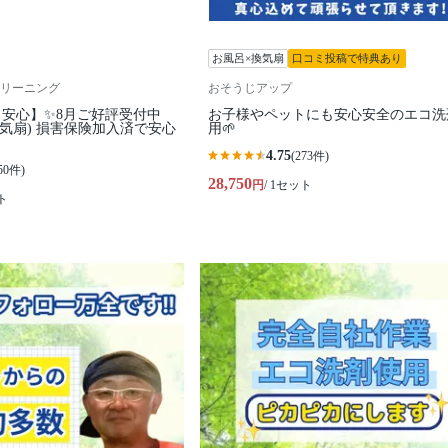
お風呂×換気扇
口コミ投稿で特典あり
リーニング
おそうじアップ
安心】✨️8月ご好評受付中
お子様やペットにも安心安全のエコ洗
換気扇) 損害保険加入済で安心
用🌱
4.75
(273件)
50件)
28,750
円
/ 1セット
ト