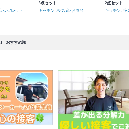
面所 4点セット：キッチン / 換気扇 / お風呂 / トイレ
3点セット
2点セット
3点セット：キッチン / 換気扇 / お風呂 2点セット：
扇×お風呂×ト
キッチン×換気扇×お風呂
キッチン×換
キッチン / 換気扇 ※それぞれの「共通の作業範囲」
になります。
口コミ
もご参照ください。
※本ページでは一部プロモーションを含む場合があ
ります。
ロ
おすすめ順