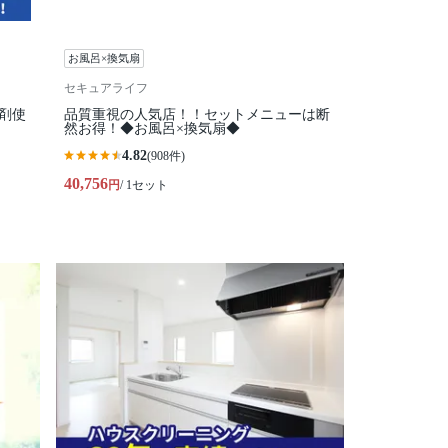
お風呂×換気扇
セキュアライフ
剤使
品質重視の人気店！！セットメニューは断
然お得！◆お風呂×換気扇◆
4.82
(908件)
40,756
円
/ 1セット