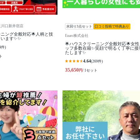
玉川口新井宿店
水回り3点セット
口コミ投稿で特典あり
ーニング全般対応🌟人柄と技
Enarc株式会社
います✨✨
🌟ハウスクリーニング全般対応🌟女
4件)
ッフ多数在籍✨笑顔で明るく丁寧に接
たします✨
ト
4.64
(269件)
35,650
円
/ 1セット