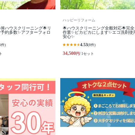
ハッピーリフォーム
🉐ハウスクリーニング🌟リ
🌟ハウスクリーニング全般対応🌟完
ご予約多数✨アフターフォロ
作業✨️ピカピカにします✨️エコ洗剤使
安心✨
4.53
6件)
(8件)
34,500
ト
円
/ 1セット