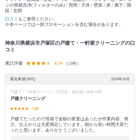
ンの簡易洗浄(フィルターのみ) / 照明 / 天井 / 壁面 / 床 / 廊下 / 階
段 / 玄関
口コミ
もご参照ください。
※本ページでは一部プロモーションを含む場合があります。
神奈川県横浜市戸塚区の戸建て・一軒家クリーニングの口
コミ
累計評価
4.34
（13件）
匿名希望(30代)
2024年10月
戸建て・一軒家クリーニング(空室・退去後) | 神奈川県
戸建クリーニング
5.00
戸建てだったので現場で金額の変更はあったが作業内容、努
力、仕上がりは大変満足しています。朝から長い時間大変だ
ったと思います。ありがとうございました。