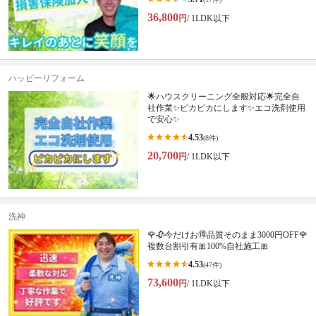
36,800
円
/ 1LDK以下
ハッピーリフォーム
🌟ハウスクリーニング全般対応🌟完全自
社作業✨️ピカピカにします✨️エコ洗剤使用
で安心✨
4.53
(8件)
20,700
円
/ 1LDK以下
洗神
🌹🥀今だけお🉐品質そのまま3000円OFF🌹
複数台割引有🎀100%自社施工🎀
4.53
(47件)
73,600
円
/ 1LDK以下