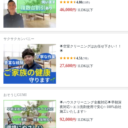
4.80
(15件)
46,000
円
/ 1LDK以下
サクサクカンパニー
🌟空室クリーニングはお任せ下さい！！
🌟
4.51
(7件)
27,600
円
/ 1LDK以下
おそうじGUMI
🌟ハウスクリーニング全般対応🌟早朝深
夜対応✨エコ洗剤使用で安心✨100%自社
施工いたします✨
92,000
円
/ 1LDK以下