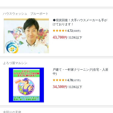
ハウスウォッシュ ブルーポート
◆現状回復！大手ハウスメーカーも手が
けております！
4.72
(308件)
43,700
円
/ 1LDK以下
よろづ屋マルシン
戸建て・一軒家クリーニング(在宅・入居
中)
4.78
(107件)
34,500
円
/ 1LDK以下
水回りの天使