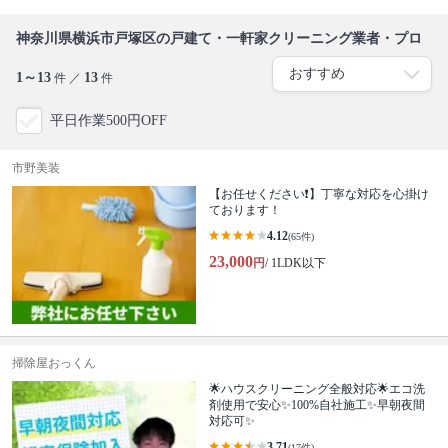
神奈川県横浜市戸塚区の戸建て・一軒家クリーニング業者・プロ
1～13
13
件 ／
件
平日作業500円OFF
市野美装
【お任せください❗️】丁寧な対応を心掛け
ております！
4.12
(65件)
23,000
円
/ 1LDK以下
掃除屋おっくん
🌟ハウスクリーニング全般対応🌟エコ洗
剤使用で安心✨100%自社施工✨早朝夜間
対応可✨
3.71
(17件)