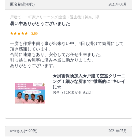
匿名希望(40代)
2021年08月
戸建て・一軒家クリーニング(空室・退去後) | 神奈川県
暑い中ありがとうございました
5.00
一度も作業中伺う事が出来ない中、4日も掛けて綺麗にして
頂き感謝しています。
合間に連絡もあり、安心してお任せ出来ました。
引っ越しも無事に済み本当に助かりました。
ありがとうございます。
★損害保険加入★戸建て空室クリーニ
ング！細かな所まで”徹底的に”キレイ
に☆
おそうじおまかせ A2K!!
atrixさん(〜20代)
2021年07月