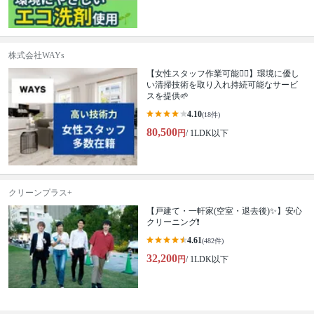
株式会社WAYs
【女性スタッフ作業可能🙆‍♀️】環境に優し
い清掃技術を取り入れ持続可能なサービ
スを提供🌱
4.10
(18件)
80,500
円
/ 1LDK以下
クリーンプラス+
【戸建て・一軒家(空室・退去後)✨】安心
クリーニング❗️
4.61
(482件)
32,200
円
/ 1LDK以下