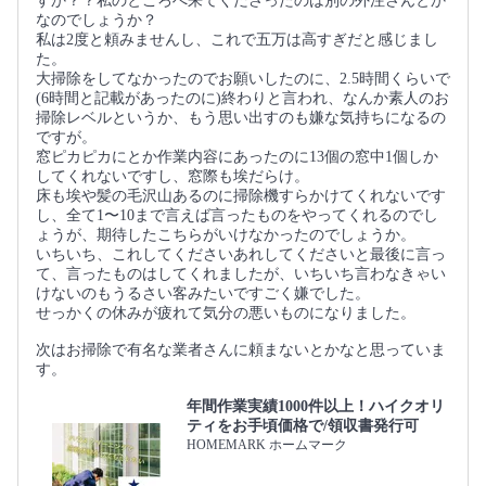
すか？？私のところへ来てくださったのは別の外注さんとか
なのでしょうか？
私は2度と頼みませんし、これで五万は高すぎだと感じまし
た。
大掃除をしてなかったのでお願いしたのに、2.5時間くらいで
(6時間と記載があったのに)終わりと言われ、なんか素人のお
掃除レベルというか、もう思い出すのも嫌な気持ちになるの
ですが。
窓ピカピカにとか作業内容にあったのに13個の窓中1個しか
してくれないですし、窓際も埃だらけ。
床も埃や髪の毛沢山あるのに掃除機すらかけてくれないです
し、全て1〜10まで言えば言ったものをやってくれるのでし
ょうが、期待したこちらがいけなかったのでしょうか。
いちいち、これしてくださいあれしてくださいと最後に言っ
て、言ったものはしてくれましたが、いちいち言わなきゃい
けないのもうるさい客みたいですごく嫌でした。
せっかくの休みが疲れて気分の悪いものになりました。
次はお掃除で有名な業者さんに頼まないとかなと思っていま
す。
年間作業実績1000件以上！ハイクオリ
ティをお手頃価格で/領収書発行可
HOMEMARK ホームマーク