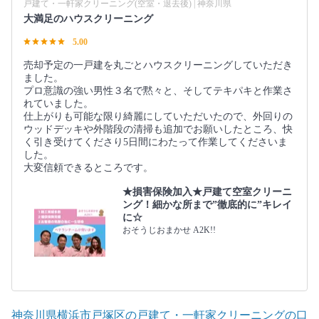
戸建て・一軒家クリーニング(空室・退去後) | 神奈川県
大満足のハウスクリーニング
5.00
売却予定の一戸建を丸ごとハウスクリーニングしていただき
ました。
プロ意識の強い男性３名で黙々と、そしてテキパキと作業さ
れていました。
仕上がりも可能な限り綺麗にしていただいたので、外回りの
ウッドデッキや外階段の清掃も追加でお願いしたところ、快
く引き受けてくださり5日間にわたって作業してくださいま
した。
大変信頼できるところです。
★損害保険加入★戸建て空室クリーニ
ング！細かな所まで”徹底的に”キレイ
に☆
おそうじおまかせ A2K!!
神奈川県横浜市戸塚区の戸建て・一軒家クリーニングの口