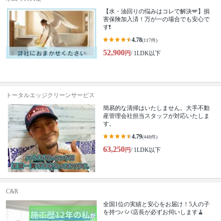
【水・油回りの悩みはコレで解決🪽】損
害保険加入済！万が一の場合でも安心で
す❗️
4.78
(117件)
52,900
円
/ 1LDK以下
トータルエッジクリーンサービス
簡易的な清掃はいたしません。大手不動
産管理会社担当スタッフが対応いたしま
す。
4.79
(448件)
63,250
円
/ 1LDK以下
C&R
全国1位の実績と安心をお届け！5人の子
を持つパパ店長が必ずお伺いします🧹