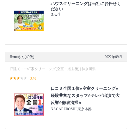
ハウスクリーニングは当社にお任せく
ださい
まる印
Humiさん(40代)
2022年09月
戸建て・一軒家クリーニング(空室・退去後) | 神奈川県
3.40
口コミ全国１位⭐空室クリーニング⭐
経験豊富なスタッフ⭐テレビ出演で大
反響⭐徹底清掃⭐
NAGAREBOSHI 東京本部