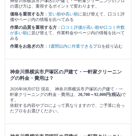
神奈川県横浜市戸塚区の戸建て・一軒家クリーニングのプロ
の選び方は、重視するポイントで変わります。
価格を重視する方
：
安い順
や
高い順
に並び替えて、口コミ評
価やページ内の情報を比べてみる
作業の品質を重視する方
：
口コミ評価が高い順
や
口コミ件数
が多い順
に並び替えて、作業料金やページ内の情報を比べて
みる
作業をお急ぎの方
：
1週間以内に作業できる
プロを絞り込む
神奈川県横浜市戸塚区の戸建て・一軒家クリーニン
グの料金・費用は？
2026年08月07日 現在、 神奈川県横浜市戸塚区の戸建て・一
軒家クリーニングの料金・費用は、
20,700～92,000円(税込)
で
す。
依頼する内容やプロによって異なりますので、ご予算に合っ
たプロをお選びください。