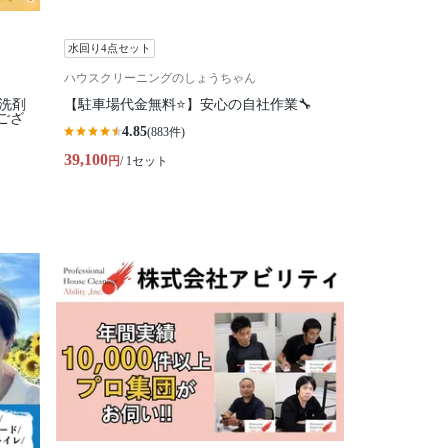
水回り4点セット
ハウスクリーニングのしょうちゃん
コ洗剤
【駐車場代金無料⭐️】安心の自社作業🔧
ござ
4.85
(883件)
39,100
円
/ 1セット