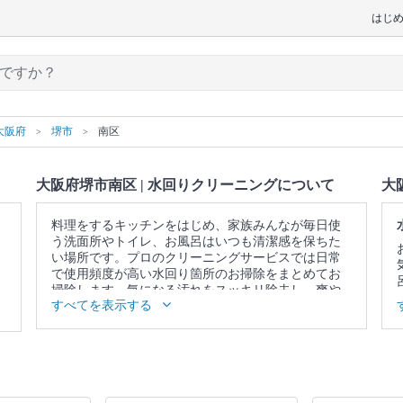
はじ
大阪府
堺市
南区
大阪府堺市南区 | 水回りクリーニングについて
大
料理をするキッチンをはじめ、家族みんなが毎日使
う洗面所やトイレ、お風呂はいつも清潔感を保ちた
い場所です。プロのクリーニングサービスでは日常
で使用頻度が高い水回り箇所のお掃除をまとめてお
掃除します。気になる汚れをスッキリ除去し、爽や
すべてを表示する
かな空間を取り戻しませんか。
▼表示価格に含まれる水回りクリーニングの作業範
囲
5点セット：キッチン / 換気扇 / お風呂 / トイレ / 洗
面所 4点セット：キッチン / 換気扇 / お風呂 / トイレ
3点セット：キッチン / 換気扇 / お風呂 2点セット：