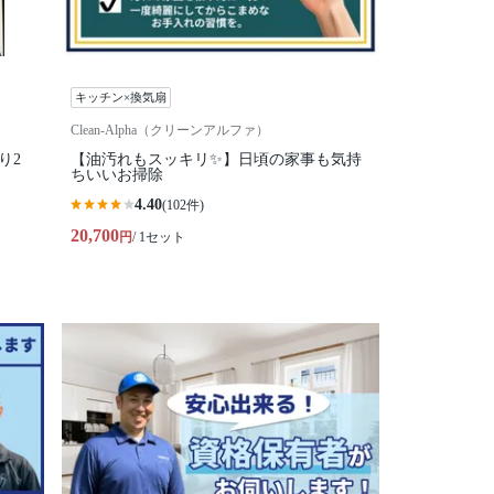
キッチン×換気扇
Clean-Alpha（クリーンアルファ）
り2
【油汚れもスッキリ✨】日頃の家事も気持
ちいいお掃除
4.40
(102件)
20,700
円
/ 1セット