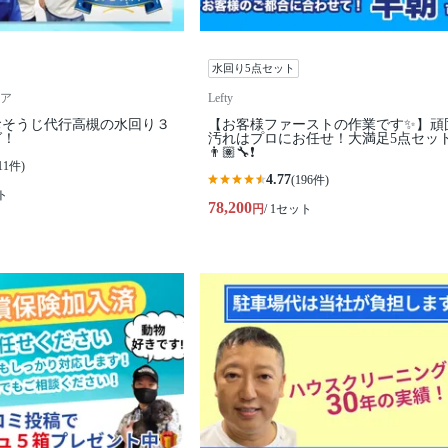
水回り5点セット
ア
Lefty
おそうじ代行高槻の水回り３
【お客様ファーストの作業です✨】頑
グ！
汚れはプロにお任せ！大満足5点セッ
👨🏽‍🔧❗️
11件)
4.77
(196件)
ト
78,200
円
/ 1セット