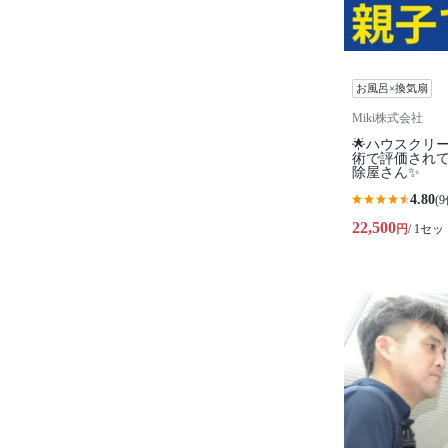
お風呂×換気扇
Miki株式会社
🌟ハウスクリ
術で評価され
除屋さん✨
4.80
(9
22,500
円
/ 1セッ