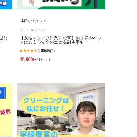
水回り5点セット
エコ・クリーン
固な
【女性スタッフ作業可能🙆‍♀️】お子様やペッ
ト
トにも安心安全のエコ洗剤使用🌱
4.66
(69件)
46,000
円
/ 1セット