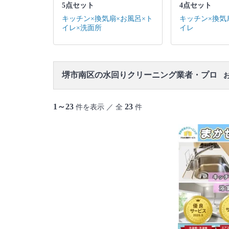
5点セット
4点セット
キッチン×換気扇×お風呂×ト
キッチン×換気
イレ×洗面所
イレ
堺市南区の水回りクリーニング業者・プロ
お
1～23
23
件を表示 ／ 全
件