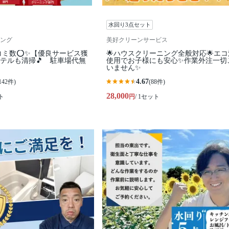
水回り3点セット
ング
美好クリーンサービス
コミ数⭕✨【優良サービス獲
🌟ハウスクリーニング全般対応🌟エ
テルも清掃🎵 駐車場代無
使用でお子様にも安心✨作業外注一切
いません✨
4.67
142件)
(88件)
28,000
ト
円
/ 1セット