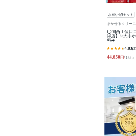
水回り4点セット
まかせるクリーニ
⭕関西１位口
得店】✨大手ホ
料🚙
4.83
(3
44,850
円
/ 1セッ