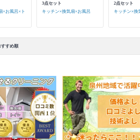
3点セット
2点セット
キッチン / 換気扇 ※それぞれの「共通の作業範囲」
になります。
扇×お風呂×ト
キッチン×換気扇×お風呂
キッチン×換
口コミ
もご参照ください。
※本ページでは一部プロモーションを含む場合があ
ります。
すすめ順