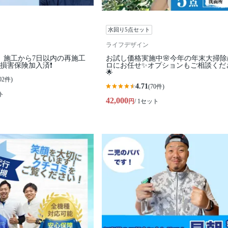
水回り5点セット
ライフデザイン
️】施工から7日以内の再施工
お試し価格実施中🌸今年の年末大掃除
損害保険加入済❗️
ロにお任せ✨オプションもご相談くだ
🌟
02件)
4.71
(70件)
ト
42,000
円
/ 1セット