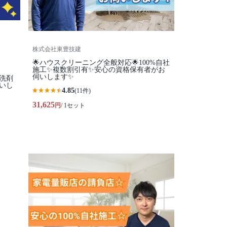
株式会社東豊技建
🌟ハウスクリーニング全般対応🌟100%自社
施工✨複数割引有✨安心の資格保有者がお
伺いします✨
コ洗剤
いし
4.85
(11件)
31,625
円
/ 1セット