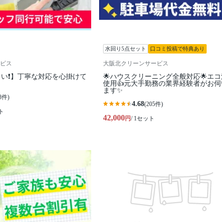
水回り5点セット
口コミ投稿で特典あり
ビス
大阪北クリーンサービス
い❗️】丁寧な対応を心掛けて
🌟ハウスクリーニング全般対応🌟エ
使用👍元大手勤務の業界経験者がお伺
ます✨
8件)
4.68
(205件)
ト
42,000
円
/ 1セット