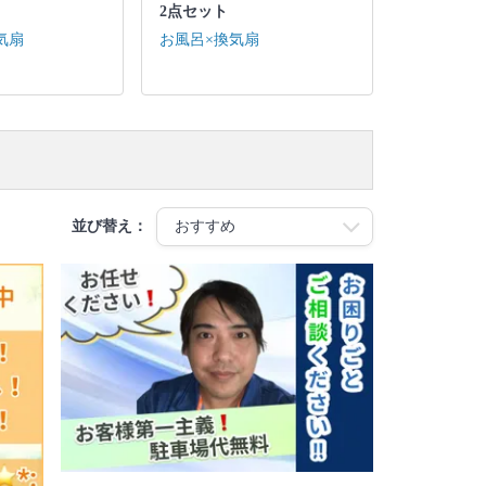
2点セット
気扇
お風呂×換気扇
並び替え：