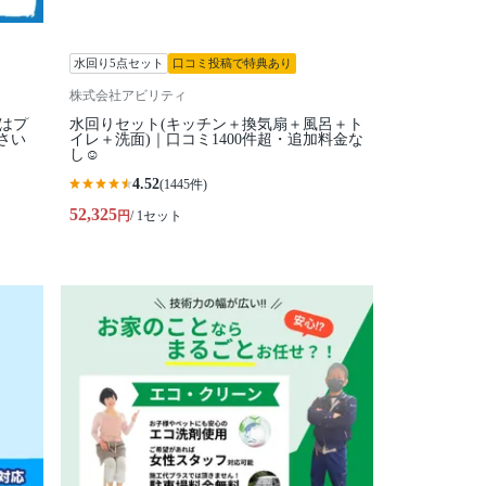
水回り5点セット
口コミ投稿で特典あり
株式会社アビリティ
はプ
水回りセット(キッチン＋換気扇＋風呂＋ト
さい
イレ＋洗面)｜口コミ1400件超・追加料金な
し☺️
4.52
(1445件)
52,325
円
/ 1セット