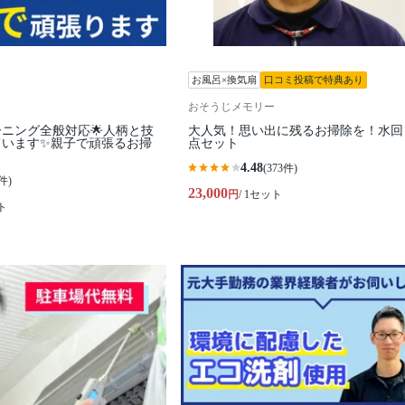
お風呂×換気扇
口コミ投稿で特典あり
おそうじメモリー
ーニング全般対応🌟人柄と技
大人気！思い出に残るお掃除を！水回
ています✨親子で頑張るお掃
点セット
4.48
(373件)
件)
23,000
円
/ 1セット
ト