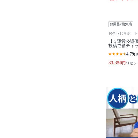
お風呂×換気扇
おそうじサポート
【☆運営公認
投稿で箱ティッシ
4.79
(1
33,350
円
/ 1セッ