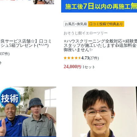
お風呂×換気扇
口コミ投稿で特典あり
おそうじ館イエローツリー
優良サービス店舗☆】口コミ
⭐ハウスクリーニング全般対応⭐経験
ュ5箱プレゼント(*^^*)
スタッフが施工いたします👍追加料金
御座いません✨
037件)
4.73
(27件)
ト
24,000
円
/ 1セット