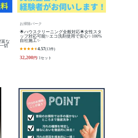
お掃除パーク
🌟ハウスクリーニング全般対応🌟女性スタ
ッフ対応可能✨エコ洗剤使用で安心✨100%
自社施工✨
豊富な
一切
4.57
(13件)
32,200
円
/ 1セット