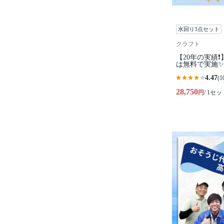
水回り3点セット
クラフト
【20年の実績❗
は無料で実施✨
4.47
(1
28,750
円
/ 1セッ