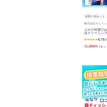
水回り3点セット
株式会社キレイシ
コロナ対策◎
点クリーニン
4.73
(6
31,000
円
/ 1セッ