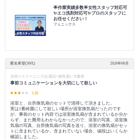
🌟作業実績多数🌟女性スタッフ対応可
✨エコ洗剤対応可✨プロのスタッフに
お任せください！
フェニックス
匿名希望(50代)
2026年06月
水回りクリーニング(お風呂×換気扇) | 大阪府
事前コミュニケーションを大切にして欲しい
3.20
浴室と、台所換気扇のセットで清掃して頂きました。
実は1番綺麗にして欲しい場所が浴室換気扇だったのです
が、事前のセット内容では浴室換気扇が含まれているか分か
らず、また費用もわからなかったので、浴室の写真、浴室換
気扇の写真、台所換気扇の写真を送り、浴室の換気扇がセッ
トに含まれているか、含まれていない場合、値段はいくらか
確認しました。