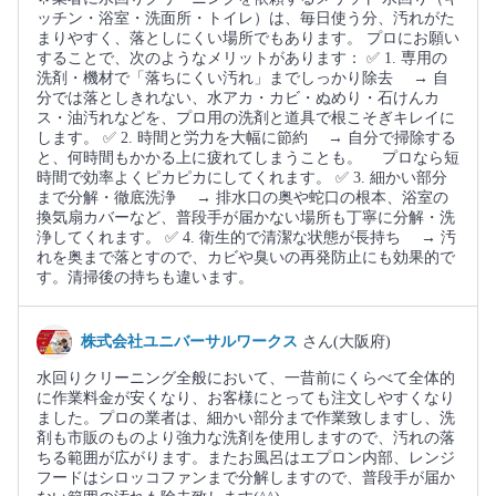
ッチン・浴室・洗面所・トイレ）は、毎日使う分、汚れがた
まりやすく、落としにくい場所でもあります。 プロにお願い
することで、次のようなメリットがあります： ✅ 1. 専用の
洗剤・機材で「落ちにくい汚れ」までしっかり除去 → 自
分では落としきれない、水アカ・カビ・ぬめり・石けんカ
ス・油汚れなどを、プロ用の洗剤と道具で根こそぎキレイに
します。 ✅ 2. 時間と労力を大幅に節約 → 自分で掃除する
と、何時間もかかる上に疲れてしまうことも。 プロなら短
時間で効率よくピカピカにしてくれます。 ✅ 3. 細かい部分
まで分解・徹底洗浄 → 排水口の奥や蛇口の根本、浴室の
換気扇カバーなど、普段手が届かない場所も丁寧に分解・洗
浄してくれます。 ✅ 4. 衛生的で清潔な状態が長持ち → 汚
れを奥まで落とすので、カビや臭いの再発防止にも効果的で
す。清掃後の持ちも違います。
株式会社ユニバーサルワークス
さん(大阪府)
水回りクリーニング全般において、一昔前にくらべて全体的
に作業料金が安くなり、お客様にとっても注文しやすくなり
ました。プロの業者は、細かい部分まで作業致しますし、洗
剤も市販のものより強力な洗剤を使用しますので、汚れの落
ちる範囲が広がります。またお風呂はエプロン内部、レンジ
フードはシロッコファンまで分解しますので、普段手が届か