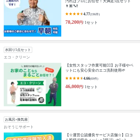
汚れはプロにお任せ！大満足5点セット
👨🏽‍🔧❗️
4.77
(196件)
78,200
円
/ 1セット
水回り5点セット
エコ・クリーン
【女性スタッフ作業可能🙆‍♀️】お子様やペ
ットにも安心安全のエコ洗剤使用🌱
4.66
(69件)
46,000
円
/ 1セット
お風呂×換気扇
おそうじサポート
【☆運営公認優良サービス店舗☆】口コ