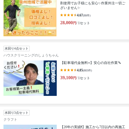
剤使用でお子様にも安心✨作業外注一切ご
ざいません✨
4.67
(88件)
28,000
円
/ 1セット
水回り4点セット
ハウスクリーニングのしょうちゃん
【駐車場代金無料⭐️】安心の自社作業🔧
4.85
(883件)
39,100
円
/ 1セット
水回り3点セット
クラフト
【20年の実績❗️】施工から7日以内の再施工