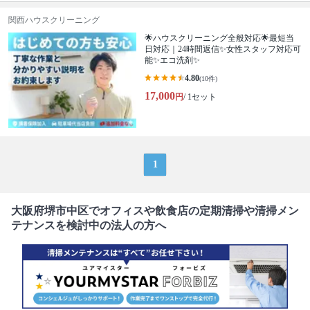
関西ハウスクリーニング
🌟ハウスクリーニング全般対応🌟最短当
日対応｜24時間返信✨女性スタッフ対応可
能✨エコ洗剤✨
4.80
(10件)
17,000
円
/ 1セット
1
大阪府堺市中区でオフィスや飲食店の定期清掃や清掃メン
テナンスを検討中の法人の方へ