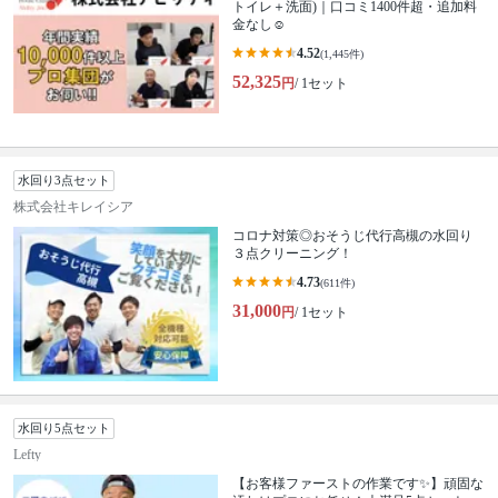
トイレ＋洗面)｜口コミ1400件超・追加料
金なし☺️
4.52
(1,445件)
52,325
円
/ 1セット
水回り3点セット
株式会社キレイシア
コロナ対策◎おそうじ代行高槻の水回り
３点クリーニング！
4.73
(611件)
31,000
円
/ 1セット
水回り5点セット
Lefty
【お客様ファーストの作業です✨】頑固な