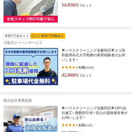
54,050
円
/ 1セット
水回り5点セット
口コミ投稿で特典あり
大阪北クリーンサービス
🌟ハウスクリーニング全般対応🌟エコ洗
剤使用👍元大手勤務の業界経験者がお伺
いします✨
4.68
(205件)
42,000
円
/ 1セット
株式会社東豊技建
🌟ハウスクリーニング全般対応🌟100%自
社施工✨複数割引有✨安心の資格保有者が
お伺いします✨
4.85
(11件)