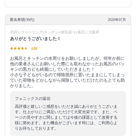
匿名希望(30代)
2026年07月
水回りクリーニング(キッチン×換気扇×お風呂) | 大阪府
ありがとうございました！
4.80
お風呂とキッチンの水周りをお願いしましたが、何年か前に
他の業者さんにお願いした際にも取れなかったお風呂のパッ
キンの黒カビも綺麗にしていただきました！
小さな子どもがいるので掃除箇所に置いたままにしてしまっ
ていた荷物をどかしながら掃除していただけたのもとても助
かりました。
フェニックスの返信
高評価と嬉しいご感想をいただき誠にありがとうございま
す。仕上がりにご満足いただけて大変光栄です。また、ペ
ージの見やすさに関しましては今後の課題として改善する
様に努めます。また機会がございます時には、ご利用心よ
りお待ちしております。