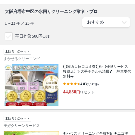
大阪府堺市中区の水回りクリーニング業者・プロ
1～23
23
件 ／
件
平日作業500円OFF
水回り4点セット
まかせるクリーニング
⭕関西１位口コミ数⭕✨【優良サービス
獲得店】✨大手ホテルも清掃🎵 駐車場代
無料🚙
4.83
(3,142件)
44,850
円
/ 1セット
水回り3点セット
美好クリーンサービス
🌟ハウスクリーニング全般対応🌟エコ洗