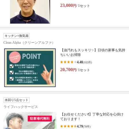
23,000
円
/ 1セット
キッチン×換気扇
Clean-Alpha（クリーンアルファ）
【油汚れもスッキリ✨】日頃の家事も気持
ちいいお掃除
4.40
(102件)
20,700
円
/ 1セット
水回り5点セット
ライフハックサービス
【お任せください❗️】丁寧な対応を心掛け
ております！
4.79
(78件)