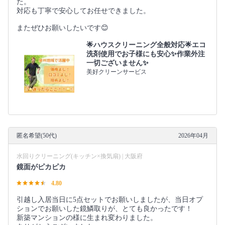
た。
対応も丁寧で安心してお任せできました。
またぜひお願いしたいです😊
🌟ハウスクリーニング全般対応🌟エコ
洗剤使用でお子様にも安心✨作業外注
一切ございません✨
美好クリーンサービス
匿名希望(50代)
2026年04月
水回りクリーニング(キッチン×換気扇) | 大阪府
鏡面がピカピカ
4.80
引越し入居当日に5点セットでお願いしましたが、当日オプ
ションでお願いした鏡鱗取りが、とても良かったです！
新築マンションの様に生まれ変わりました。