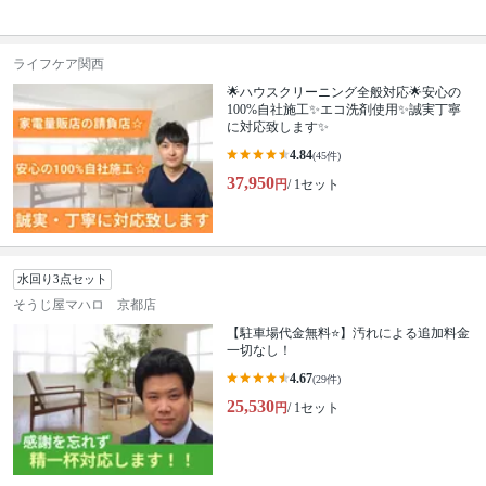
ライフケア関西
🌟ハウスクリーニング全般対応🌟安心の
100%自社施工✨エコ洗剤使用✨誠実丁寧
に対応致します✨
4.84
(45件)
37,950
円
/ 1セット
水回り3点セット
そうじ屋マハロ 京都店
【駐車場代金無料⭐️】汚れによる追加料金
一切なし！
4.67
(29件)
25,530
円
/ 1セット