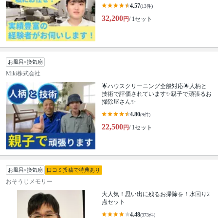
4.57
(13件)
32,200
円
/ 1セット
お風呂×換気扇
Miki株式会社
🌟ハウスクリーニング全般対応🌟人柄と
技術で評価されています✨親子で頑張るお
掃除屋さん✨
4.80
(9件)
22,500
円
/ 1セット
お風呂×換気扇
口コミ投稿で特典あり
おそうじメモリー
大人気！思い出に残るお掃除を！水回り2
点セット
4.48
(373件)