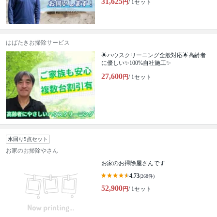
31,625
円
/ 1セット
はばたきお掃除サービス
🌟ハウスクリーニング全般対応🌟高齢者
に優しい✨100%自社施工✨
27,600
円
/ 1セット
水回り5点セット
お家のお掃除やさん
お家のお掃除屋さんです
4.73
(268件)
52,900
円
/ 1セット