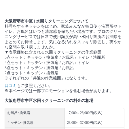
大阪府堺市中区 | 水回りクリーニングについて
料理をするキッチンをはじめ、家族みんなが毎日使う洗面所やト
イレ、お風呂はいつも清潔感を保ちたい場所です。プロのクリー
ニングサービスでは日常で使用頻度が高い水回り箇所のお掃除を
まとめてお掃除します。気になる汚れをスッキリ除去し、爽やか
な空間を取り戻しませんか。
▼表示価格に含まれる水回りクリーニングの作業範囲
5点セット：キッチン / 換気扇 / お風呂 / トイレ / 洗面所
4点セット：キッチン / 換気扇 / お風呂 / トイレ
3点セット：キッチン / 換気扇 / お風呂
2点セット：キッチン / 換気扇
※それぞれの「共通の作業範囲」になります。
口コミ
もご参照ください。
※本ページでは一部プロモーションを含む場合があります。
大阪府堺市中区水回りクリーニングの料金の相場
お風呂×換気扇
17,000～26,000円(税込)
キッチン×換気扇
23,000～37,000円(税込)