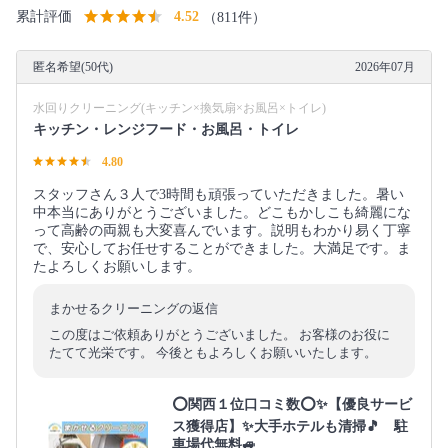
累計評価
4.52
（811件）
匿名希望(50代)
2026年07月
水回りクリーニング(キッチン×換気扇×お風呂×トイレ)
キッチン・レンジフード・お風呂・トイレ
4.80
スタッフさん３人で3時間も頑張っていただきました。暑い
中本当にありがとうございました。どこもかしこも綺麗にな
って高齢の両親も大変喜んでいます。説明もわかり易く丁寧
で、安心してお任せすることができました。大満足です。ま
たよろしくお願いします。
まかせるクリーニングの返信
この度はご依頼ありがとうございました。 お客様のお役に
たてて光栄です。 今後ともよろしくお願いいたします。
⭕関西１位口コミ数⭕✨【優良サービ
ス獲得店】✨大手ホテルも清掃🎵 駐
車場代無料🚙