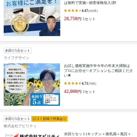
は無料で実施✨損害保険加入済❗️
4.47
(102件)
28,750
円
/ 1セット
水回り5点セット
ライフデザイン
お試し価格実施中🌸今年の年末大掃除は
プロにお任せ✨オプションもご相談くださ
い🌟
4.71
(70件)
42,000
円
/ 1セット
水回り5点セット
口コミ投稿で特典あり
株式会社アビリティ
水回りセット(キッチン＋換気扇＋風呂＋