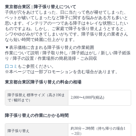
東京都台東区 | 障子張り替えについて
子供が穴をあけてしまった、日に当たって色が褪せてしまった、
ペットが破いてしまったなど障子に関する悩みがある方も多いと
思います。インテリアの一つである障子はキレイな状態にしたい
ものですよね。しかし、ご家庭で障子を張り替えようとすると、
シワやゆがみができてしまいがちです。障子張り替えの業者さん
なら短い時間で綺麗に仕上がります。
▼表示価格に含まれる障子張り替えの作業範囲
作業について説明 / 障子取り外し / 障子紙はがし / 新しい障子紙張
り / 障子の設置 / 作業場所の簡易清掃・ごみ回収
口コミ
もご参照ください。
※本ページでは一部プロモーションを含む場合があります。
東京都台東区障子張り替えの料金の相場
障子張替え 標準サイズ（高さ190ま
2,000〜4,000円(税込)
で / 幅95まで）
障子張り替えの作業にかかる時間
約30分～2時間（持ち帰りの場合1
障子張り替え
～2日）