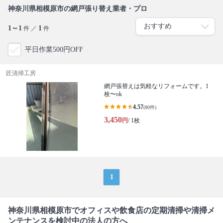
神奈川県相模原市の網戸張り替え業者・プロ
1～1
1
件 ／
件
平日作業500円OFF
匠清掃工房
網戸張替えは気軽なリフォームです。1
枚〜ok
4.57
(80件)
3,450
円
/ 1枚
1
神奈川県相模原市でオフィスや飲食店の定期清掃や清掃メ
ンテナンスを検討中の法人の方へ