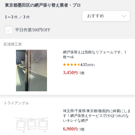
東京都墨田区の網戸張り替え業者・プロ
1～3
3
件 ／
件
平日作業500円OFF
匠清掃工房
網戸張替えは気軽なリフォームです。1
枚〜ok
4.57
(80件)
3,450
円
/ 1枚
トライアングル
埼玉県/千葉県/東京都/徹底的に綺麗にしま
す！網戸張替えサービス/穴やほつれのな
いキレイな網戸
6,900
円
/ 1枚