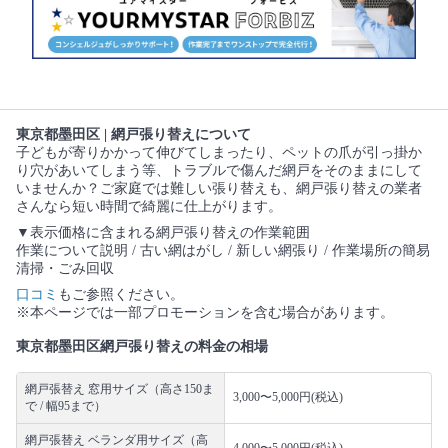
東京都墨田区 | 網戸張り替えについて
子どもが寄りかかって伸びてしまったり、ペットの爪が引っ掛か
り穴があいてしまう等、トラブルで傷んだ網戸をそのままにして
いませんか？ご家庭では難しい張り替えも、網戸張り替えの業者
さんなら短い時間で綺麗に仕上がります。
▼表示価格に含まれる網戸張り替えの作業範囲
作業について説明 / 古い網はがし / 新しい網張り / 作業場所の簡易
清掃・ごみ回収
口コミ
もご参照ください。
※本ページでは一部プロモーションを含む場合があります。
東京都墨田区網戸張り替えの料金の相場
網戸張替え 窓用サイズ（高さ150ま
3,000〜5,000円(税込)
で / 幅95まで）
網戸張替え ベランダ用サイズ（高
4,000〜5,000円(税込)