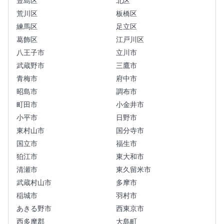
豊島区
北区
荒川区
板橋区
練馬区
足立区
葛飾区
江戸川区
八王子市
立川市
武蔵野市
三鷹市
青梅市
府中市
昭島市
調布市
町田市
小金井市
小平市
日野市
東村山市
国分寺市
国立市
福生市
狛江市
東大和市
清瀬市
東久留米市
武蔵村山市
多摩市
稲城市
羽村市
あきる野市
西東京市
西多摩郡
大島町