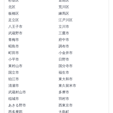
杉並区
豊島区
北区
荒川区
板橋区
練馬区
足立区
江戸川区
八王子市
立川市
武蔵野市
三鷹市
青梅市
府中市
昭島市
調布市
町田市
小金井市
小平市
日野市
東村山市
国分寺市
国立市
福生市
狛江市
東大和市
清瀬市
東久留米市
武蔵村山市
多摩市
稲城市
羽村市
あきる野市
西東京市
西多摩郡
大島町