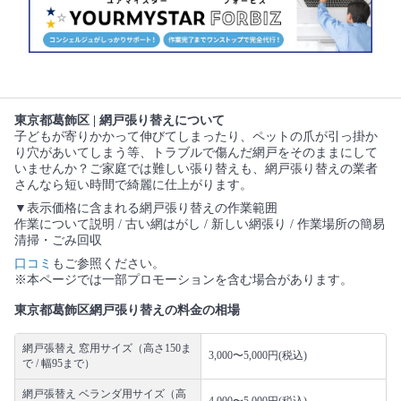
東京都葛飾区 | 網戸張り替えについて
子どもが寄りかかって伸びてしまったり、ペットの爪が引っ掛か
り穴があいてしまう等、トラブルで傷んだ網戸をそのままにして
いませんか？ご家庭では難しい張り替えも、網戸張り替えの業者
さんなら短い時間で綺麗に仕上がります。
▼表示価格に含まれる網戸張り替えの作業範囲
作業について説明 / 古い網はがし / 新しい網張り / 作業場所の簡易
清掃・ごみ回収
口コミ
もご参照ください。
※本ページでは一部プロモーションを含む場合があります。
東京都葛飾区網戸張り替えの料金の相場
網戸張替え 窓用サイズ（高さ150ま
3,000〜5,000円(税込)
で / 幅95まで）
網戸張替え ベランダ用サイズ（高
4,000〜5,000円(税込)