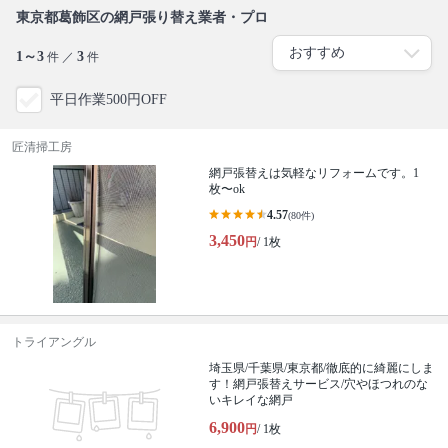
東京都葛飾区の網戸張り替え業者・プロ
1～3
3
件 ／
件
平日作業500円OFF
匠清掃工房
網戸張替えは気軽なリフォームです。1
枚〜ok
4.57
(80件)
3,450
円
/ 1枚
トライアングル
埼玉県/千葉県/東京都/徹底的に綺麗にしま
す！網戸張替えサービス/穴やほつれのな
いキレイな網戸
6,900
円
/ 1枚