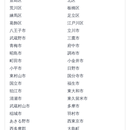
豊島区
北区
荒川区
板橋区
練馬区
足立区
葛飾区
江戸川区
八王子市
立川市
武蔵野市
三鷹市
青梅市
府中市
昭島市
調布市
町田市
小金井市
小平市
日野市
東村山市
国分寺市
国立市
福生市
狛江市
東大和市
清瀬市
東久留米市
武蔵村山市
多摩市
稲城市
羽村市
あきる野市
西東京市
西多摩郡
大島町