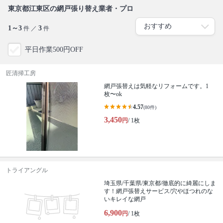
東京都江東区の網戸張り替え業者・プロ
1～3
3
件 ／
件
平日作業500円OFF
匠清掃工房
網戸張替えは気軽なリフォームです。1
枚〜ok
4.57
(80件)
3,450
円
/ 1枚
トライアングル
埼玉県/千葉県/東京都/徹底的に綺麗にしま
す！網戸張替えサービス/穴やほつれのな
いキレイな網戸
6,900
円
/ 1枚