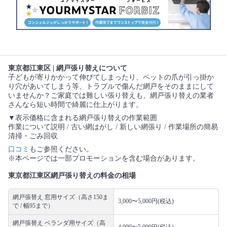
東京都江東区 | 網戸張り替えについて
子どもが寄りかかって伸びてしまったり、ペットの爪が引っ掛か
り穴があいてしまう等、トラブルで傷んだ網戸をそのままにして
いませんか？ご家庭では難しい張り替えも、網戸張り替えの業者
さんなら短い時間で綺麗に仕上がります。
▼表示価格に含まれる網戸張り替えの作業範囲
作業について説明 / 古い網はがし / 新しい網張り / 作業場所の簡易
清掃・ごみ回収
口コミ
もご参照ください。
※本ページでは一部プロモーションを含む場合があります。
東京都江東区網戸張り替えの料金の相場
網戸張替え 窓用サイズ（高さ150ま
3,000〜5,000円(税込)
で / 幅95まで）
網戸張替え ベランダ用サイズ（高
4,000〜5,000円(税込)