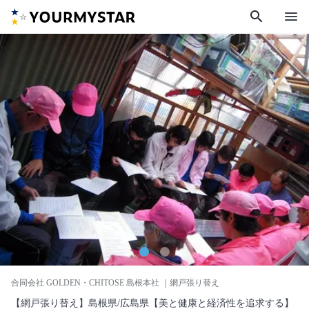
search
menu
合同会社 GOLDEN・CHITOSE 島根本社
｜網戸張り替え
【網戸張り替え】島根県/広島県【美と健康と経済性を追求する】