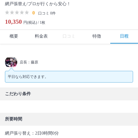
網戸張替え/プロが行くから安心！
0
口コミ 0件
10,350
円(税込) /
1枚
概要
料金表
口コミ
特徴
日程
店長：藤原
平日なら対応できます。
こだわり条件
所要時間
網戸張り替え：2日0時間0分