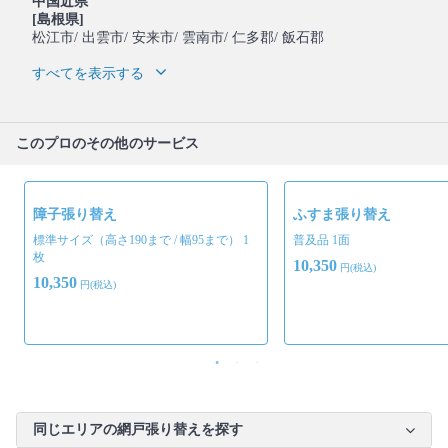
中国近県
[島根県]
松江市
/ 出雲市
/ 安来市
/ 雲南市
/ 仁多郡
/ 飯石郡
すべてを表示する
このプロのその他のサービス
障子張り替え
ふすま張り替え
標準サイズ（高さ190まで / 幅95まで） 1
普及品 1面
枚
10,350
円(税込)
10,350
円(税込)
同じエリアの網戸張り替えを探す