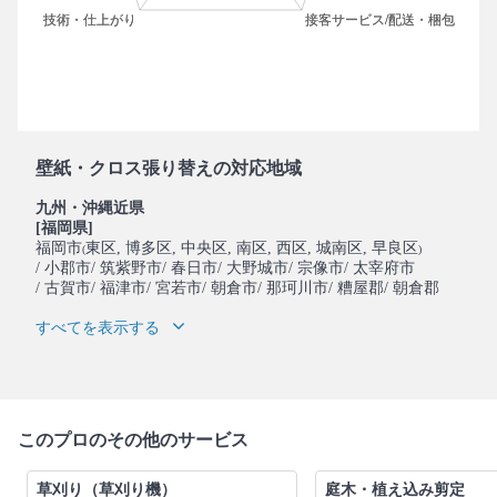
壁紙・クロス張り替えの対応地域
九州・沖縄近県
[福岡県]
福岡市
東区
, 博多区
, 中央区
, 南区
, 西区
, 城南区
, 早良区
(
)
/ 小郡市
/ 筑紫野市
/ 春日市
/ 大野城市
/ 宗像市
/ 太宰府市
/ 古賀市
/ 福津市
/ 宮若市
/ 朝倉市
/ 那珂川市
/ 糟屋郡
/ 朝倉郡
すべてを表示する
このプロのその他のサービス
草刈り（草刈り機）
庭木・植え込み剪定