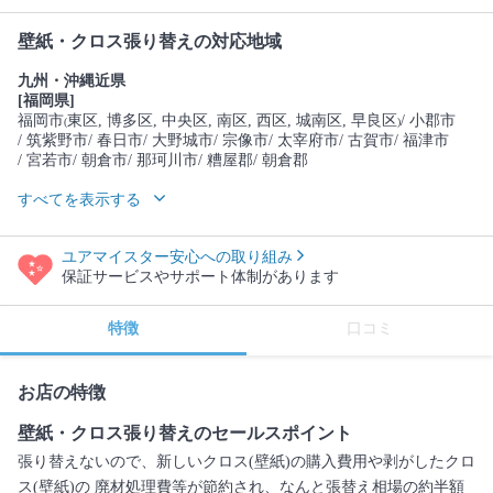
壁紙・クロス張り替えの対応地域
九州・沖縄近県
[福岡県]
福岡市
東区
, 博多区
, 中央区
, 南区
, 西区
, 城南区
, 早良区
/ 小郡市
(
)
/ 筑紫野市
/ 春日市
/ 大野城市
/ 宗像市
/ 太宰府市
/ 古賀市
/ 福津市
/ 宮若市
/ 朝倉市
/ 那珂川市
/ 糟屋郡
/ 朝倉郡
すべてを表示する
ユアマイスター安心への取り組み
保証サービスやサポート体制があります
特徴
口コミ
お店の特徴
壁紙・クロス張り替えのセールスポイント
張り替えないので、新しいクロス(壁紙)の購入費用や剥がしたクロ
ス(壁紙)の 廃材処理費等が節約され、なんと張替え相場の約半額