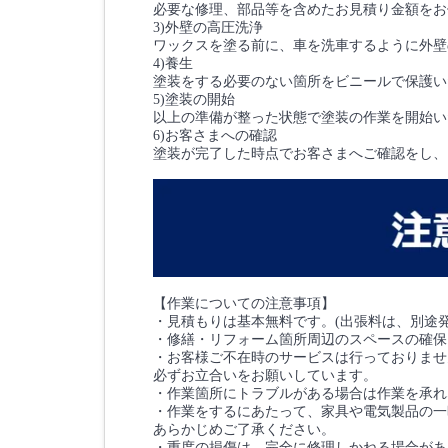
必要な修理、部品等を含めたお見積り金額をお
3)外壁の高圧洗浄
ワックスを塗る前に、車を洗車するように外壁
4)養生
塗装をする必要のない箇所をビニールで保護い
5)塗装の開始
以上の準備が整った状態で塗装の作業を開始い
6)お客さまへの確認
塗装が完了した時点でお客さまへご確認をし、
【作業についての注意事項】
・見積もりは基本無料です。(出張料は、別途
・修繕・リフォーム箇所周辺のスペースの確保
・お客様ご不在時のサービスは行っておりませ
必ずお立合いをお願いしています。
・作業箇所にトラブルがある場合は作業を承れ
・作業をするにあたって、家具や電気製品の一
あらかじめご了承ください。
・重度の損傷は、完全に修理しかねる場合があ