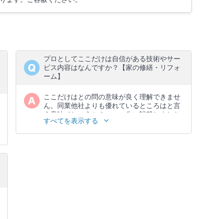
プロとしてここだけは自信がある技術やサー
ビス内容はなんですか？【家の修繕・リフォ
ーム】
ここだけはとの問の意味が良く理解できませ
ん。同業他社よりも優れているところはと言
う意味でしょうか？、、、先に記載しました
すべてを表示する
が、お客様が「ありがとう 又頼むよ」と言
ってもらう事です。