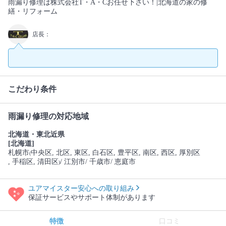
雨漏り修理は株式会社T・A・Cお任せ下さい！|北海道の家の修
繕・リフォーム
店長：
こだわり条件
雨漏り修理の対応地域
北海道・東北近県
[北海道]
札幌市
中央区
, 北区
, 東区
, 白石区
, 豊平区
, 南区
, 西区
, 厚別区
(
, 手稲区
, 清田区
/ 江別市
/ 千歳市
/ 恵庭市
)
ユアマイスター安心への取り組み
保証サービスやサポート体制があります
特徴
口コミ