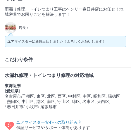
雨漏り修理、トイレつまり工事はベンリー春日井店にお任せ！地
域密着でお困りごとを解決します！
店長：
ユアマイスターに新規出店しました！よろしくお願いします！
こだわり条件
水漏れ修理・トイレつまり修理の対応地域
東海近県
[愛知県]
名古屋市
千種区
, 東区
, 北区
, 西区
, 中村区
, 中区
, 昭和区
, 瑞穂区
(
, 熱田区
, 中川区
, 港区
, 南区
, 守山区
, 緑区
, 名東区
, 天白区
)
/ 春日井市
/ 小牧市
/ 尾張旭市
ユアマイスター安心への取り組み
保証サービスやサポート体制があります