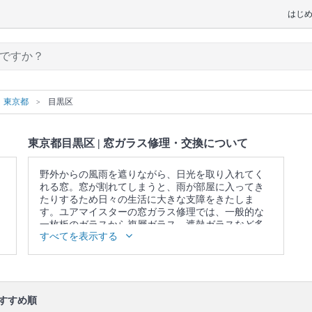
はじ
東京都
目黒区
東京都目黒区 | 窓ガラス修理・交換について
野外からの風雨を遮りながら、日光を取り入れてく
れる窓。窓が割れてしまうと、雨が部屋に入ってき
たりするため日々の生活に大きな支障をきたしま
す。ユアマイスターの窓ガラス修理では、一般的な
一枚板のガラスから複層ガラス、遮熱ガラスなど多
すべてを表示する
種多様な修理に対応します。お客様のニーズに合わ
せて窓ガラス修理・交換を依頼することができま
す。経年劣化による部品交換にも対応するなど、さ
まざまなケースに対応してもらえるのがプロの魅力
です！
すすめ順
口コミ
もご参照ください。