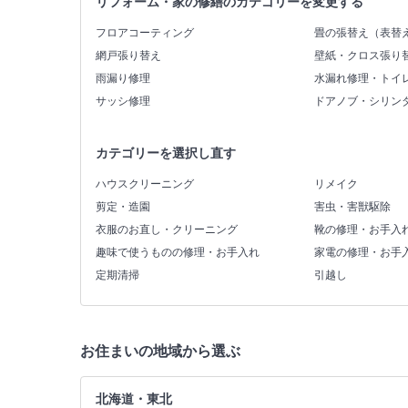
リフォーム・家の修繕のカテゴリーを変更する
フロアコーティング
畳の張替え（表替
網戸張り替え
壁紙・クロス張り
雨漏り修理
水漏れ修理・トイ
サッシ修理
ドアノブ・シリン
カテゴリーを選択し直す
ハウスクリーニング
リメイク
剪定・造園
害虫・害獣駆除
衣服のお直し・クリーニング
靴の修理・お手入
趣味で使うものの修理・お手入れ
家電の修理・お手
定期清掃
引越し
お住まいの地域から選ぶ
北海道・東北