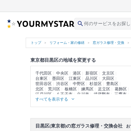
search
トップ
リフォーム・家の修繕
窓ガラス修理・交換
東京都目黒区の地域を変更する
千代田区
中央区
港区
新宿区
文京区
台東区
墨田区
江東区
品川区
大田区
世田谷区
渋谷区
中野区
杉並区
豊島区
北区
荒川区
板橋区
練馬区
足立区
葛飾区
江戸川区
八王子市
立川市
武蔵野市
三鷹市
すべてを表示する
青梅市
府中市
昭島市
調布市
町田市
小金井市
小平市
日野市
東村山市
国分寺市
国立市
福生市
狛江市
東大和市
清瀬市
東久留米市
武蔵村山市
多摩市
稲城市
羽村市
あきる野市
西東京市
西多摩郡
目黒区(東京都)の窓ガラス修理・交換会社
大島町
利島村
新島村
神津島村
三宅島
お