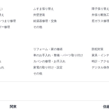
え）
ふすま張り替え
障子張り替
替え
外壁塗装
外張り断熱
レつまり修理
給湯器修理・交換
窓ガラス修
ダー修理
その他
リフォーム・家の修繕
防犯対策
車のお手入れ・整備・パーツ取り付け
家具・イン
れ
カバンの修理・お手入れ
時計・アク
入れ
家電の取り付け・設定
デジタル保
その他
関東
信