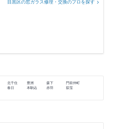
目黒区の窓ガラス修理・交換のプロを探す
北千住
豊洲
森下
門前仲町
春日
本駒込
赤羽
荻窪