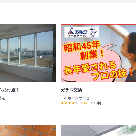
ム貼付施工
ガラス交換
販売
TACホームサービス
4.14
(108件)