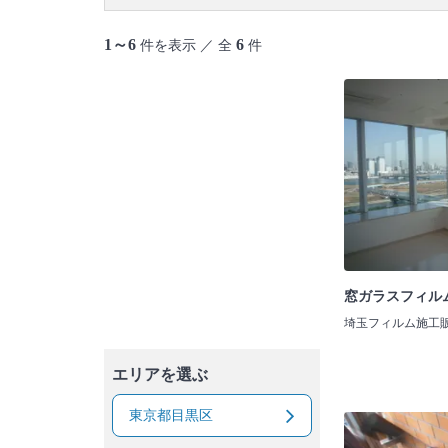
御蔵島村
八丈島
青ヶ島村
小笠原村
1～6
6
件を表示 ／ 全
件
窓ガラスフィル
埼玉フィルム施工
エリアを選ぶ
東京都目黒区