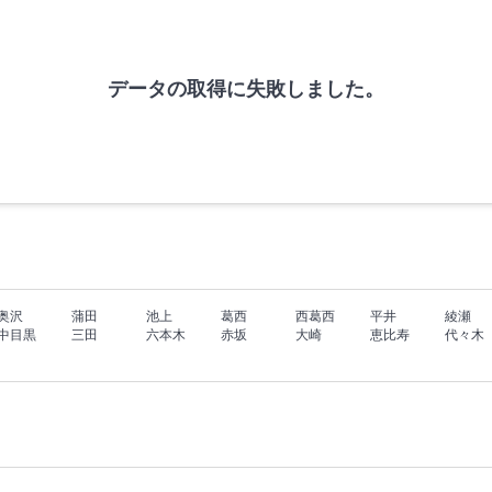
データの取得に失敗しました。
奥沢
蒲田
池上
葛西
西葛西
平井
綾瀬
中目黒
三田
六本木
赤坂
大崎
恵比寿
代々木