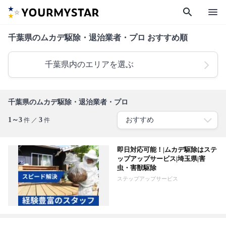
search
menu
千葉県のムカデ駆除・退治業者・プロ おすすめ順
千葉県内のエリアを選ぶ
千葉県のムカデ駆除・退治業者・プロ
1～3
3
件 ／
件
即日対応可能！|ムカデ駆除はステ
ップアップサービス|埼玉県|害
虫・害獣駆除
ステップアップサービス