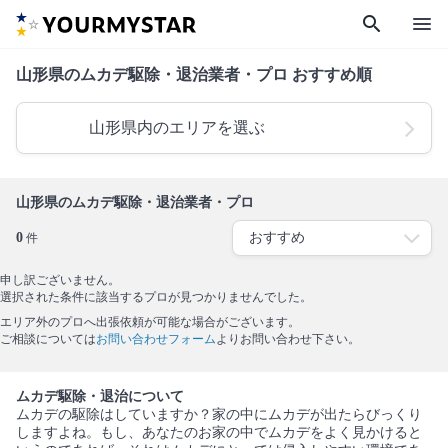
search
menu
山形県のムカデ駆除・退治業者・プロ おすすめ順
山形県内のエリアを選ぶ
山形県のムカデ駆除・退治業者・プロ
0
件
申し訳ございません。
選択された条件に該当するプロが見つかりませんでした。
エリア外のプロへ出張依頼が可能な場合がございます。
ご相談については
お問い合わせフォーム
よりお問い合わせ下さい。
ムカデ駆除・退治について
ムカデの駆除はしていますか？家の中にムカデが出たらびっくり
しますよね。もし、あなたのお家の中でムカデをよく見かけると