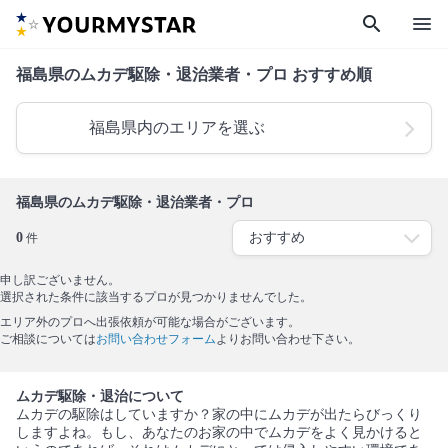
search
menu
福島県のムカデ駆除・退治業者・プロ おすすめ順
福島県内のエリアを選ぶ
福島県のムカデ駆除・退治業者・プロ
0
件
申し訳ございません。
選択された条件に該当するプロが見つかりませんでした。
エリア外のプロへ出張依頼が可能な場合がございます。
ご相談については
お問い合わせフォーム
よりお問い合わせ下さい。
ムカデ駆除・退治について
ムカデの駆除はしていますか？家の中にムカデが出たらびっくり
しますよね。もし、あなたのお家の中でムカデをよく見かけると