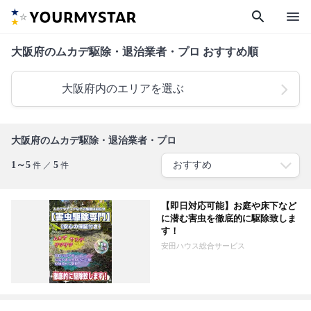
search
menu
大阪府のムカデ駆除・退治業者・プロ おすすめ順
大阪府内のエリアを選ぶ
大阪府のムカデ駆除・退治業者・プロ
1～5
5
件 ／
件
【即日対応可能】お庭や床下など
に潜む害虫を徹底的に駆除致しま
す！
安田ハウス総合サービス