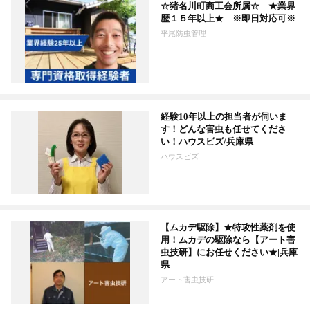
☆猪名川町商工会所属☆ ★業界
歴１５年以上★ ※即日対応可※
平尾防虫管理
経験10年以上の担当者が伺いま
す！どんな害虫も任せてくださ
い！ハウスビズ/兵庫県
ハウスビズ
【ムカデ駆除】★特攻性薬剤を使
用！ムカデの駆除なら【アート害
虫技研】にお任せください★|兵庫
県
アート害虫技研