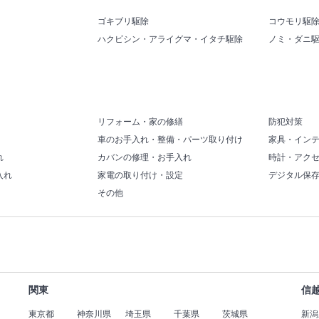
ゴキブリ駆除
コウモリ駆
ハクビシン・アライグマ・イタチ駆除
ノミ・ダニ
リフォーム・家の修繕
防犯対策
車のお手入れ・整備・パーツ取り付け
家具・イン
れ
カバンの修理・お手入れ
時計・アク
入れ
家電の取り付け・設定
デジタル保
その他
関東
信
東京都
神奈川県
埼玉県
千葉県
茨城県
新潟