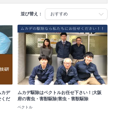
並び替え：
ムカデ
ムカデ駆除はベクトルお任せ下さい！|大阪
せくだ
府の害虫・害獣駆除|害虫・害獣駆除
ベクトル