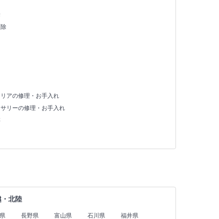
除
駆除
テリアの修理・お手入れ
セサリーの修理・お手入れ
存
越・北陸
県
長野県
富山県
石川県
福井県