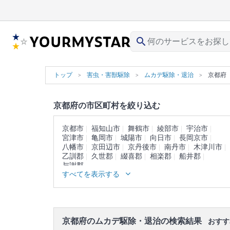
search
トップ
害虫・害獣駆除
ムカデ駆除・退治
京都府
京都府の市区町村を絞り込む
京都市
福知山市
舞鶴市
綾部市
宇治市
宮津市
亀岡市
城陽市
向日市
長岡京市
八幡市
京田辺市
京丹後市
南丹市
木津川市
乙訓郡
久世郡
綴喜郡
相楽郡
船井郡
与謝郡
すべてを表示する
京都府のムカデ駆除・退治の検索結果
おすす