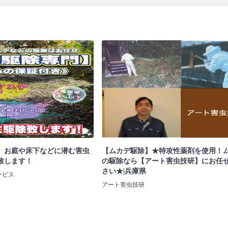
】お庭や床下などに潜む害虫
【ムカデ駆除】★特攻性薬剤を使用！
致します！
の駆除なら【アート害虫技研】にお任
さい★|兵庫県
ービス
アート害虫技研