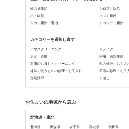
蜂の巣駆除
シロアリ駆除
ハト駆除
ネズミ駆除
ムカデ駆除・退治
トコジラミ駆除
カテゴリーを選択し直す
ハウスクリーニング
リメイク
剪定・造園
害虫・害獣駆除
衣服のお直し・クリーニング
靴の修理・お手入
趣味で使うものの修理・お手入れ
家電の修理・お手
定期清掃
引越し
お住まいの地域から選ぶ
北海道・東北
北海道
青森県
岩手県
宮城県
秋田県