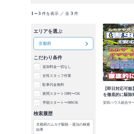
1～3
3
件を表示 ／ 全
件
エリアを選ぶ
京都府
こだわり条件
追加料金一切なし
女性スタッフ作業
駐車代金無料
【即日対応可能
夜間スタート18時〜OK
を徹底的に駆除
早朝スタート〜9時OK
安田ハウス総合サ
検索履歴
京都府のムカデ駆除・退治の検索
結果