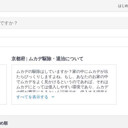
はじ
京都府 | ムカデ駆除・退治について
ムカデの駆除はしていますか？家の中にムカデが出
たらびっくりしますよね。もし、あなたのお家の中
でムカデをよく見かけるというのであれば、それは
ムカデにとっては侵入しやすい環境であり、ムカデ
の餌が豊富にあるという証拠です。侵入する場所を
すべてを表示する
改善しないと、ムカデによる被害は頻度が高くなっ
てしまいます。もし、一匹でもムカデを家の中で見
つけたら早めにムカデ駆除のプロに相談するように
しましょう。
口コミ
もご参照ください。
め順