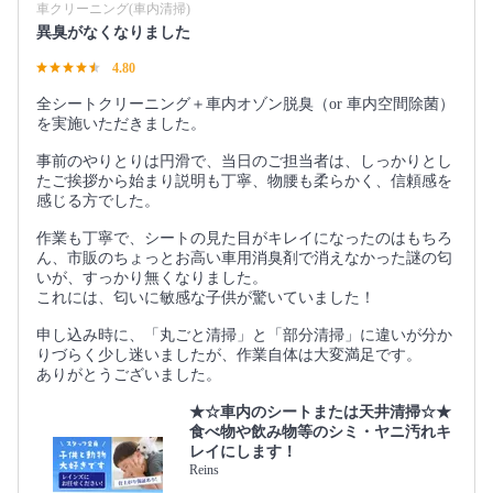
車クリーニング(車内清掃)
異臭がなくなりました
4.80
全シートクリーニング＋車内オゾン脱臭（or 車内空間除菌）
を実施いただきました。
事前のやりとりは円滑で、当日のご担当者は、しっかりとし
たご挨拶から始まり説明も丁寧、物腰も柔らかく、信頼感を
感じる方でした。
作業も丁寧で、シートの見た目がキレイになったのはもちろ
ん、市販のちょっとお高い車用消臭剤で消えなかった謎の匂
いが、すっかり無くなりました。
これには、匂いに敏感な子供が驚いていました！
申し込み時に、「丸ごと清掃」と「部分清掃」に違いが分か
りづらく少し迷いましたが、作業自体は大変満足です。
ありがとうございました。
★☆車内のシートまたは天井清掃☆★
食べ物や飲み物等のシミ・ヤニ汚れキ
レイにします！
Reins