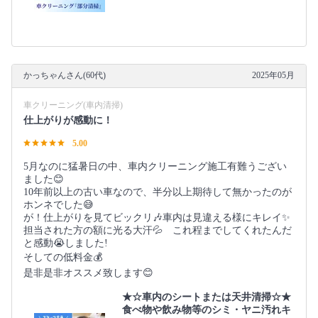
かっちゃんさん(60代)
2025年05月
車クリーニング(車内清掃)
仕上がりが感動に！
5.00
5月なのに猛暑日の中、車内クリーニング施工有難うござい
ました😊
10年前以上の古い車なので、半分以上期待して無かったのが
ホンネでした😅
が！仕上がりを見てビックリ🎶車内は見違える様にキレイ✨
担当された方の額に光る大汗💦 これ程までしてくれたんだ
と感動😭しました!
そしての低料金💰️
是非是非オススメ致します😊
★☆車内のシートまたは天井清掃☆★
食べ物や飲み物等のシミ・ヤニ汚れキ