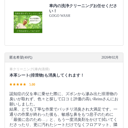
車内の洗浄クリーニングお任せくださ
い！
GOGO WASH
匿名希望(40代)
2026年02月
車クリーニング(車内清掃)
本革シート(排泄物)も消臭してくれます！
5.00
認知症の父を車に乗せた際に、ズボンから滲み出た排泄物の
臭いが取れず、色々と探して口コミ評価の高いReinsさんにお
願いしました。
結果、とても丁寧な作業でバッチリ消臭され大満足です。一
通りの作業が終わった後も、敏感な鼻をもつ息子のために
「最後に念のため…」と、もう一度消臭剤をかけて拭いてく
ださったり、更に汚れたシートだけでなくフロアマット、隣