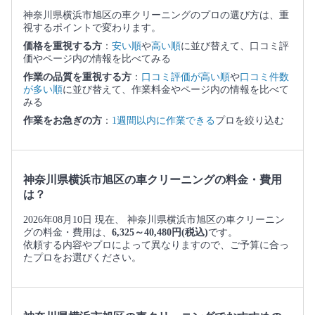
神奈川県横浜市旭区の車クリーニングのプロの選び方は、重
視するポイントで変わります。
価格を重視する方
：
安い順
や
高い順
に並び替えて、口コミ評
価やページ内の情報を比べてみる
作業の品質を重視する方
：
口コミ評価が高い順
や
口コミ件数
が多い順
に並び替えて、作業料金やページ内の情報を比べて
みる
作業をお急ぎの方
：
1週間以内に作業できる
プロを絞り込む
神奈川県横浜市旭区の車クリーニングの料金・費用
は？
2026年08月10日 現在、 神奈川県横浜市旭区の車クリーニン
グの料金・費用は、
6,325～40,480円(税込)
です。
依頼する内容やプロによって異なりますので、ご予算に合っ
たプロをお選びください。