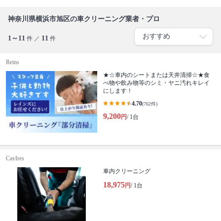
神奈川県横浜市旭区の車クリーニング業者・プロ
1～11
11
件 ／
件
Reins
★☆車内のシートまたは天井清掃☆★食
べ物や飲み物等のシミ・ヤニ汚れキレイ
にします！
4.70
(762件)
9,200
円
/ 1台
CayIres
車内クリーニング
18,975
円
/ 1台