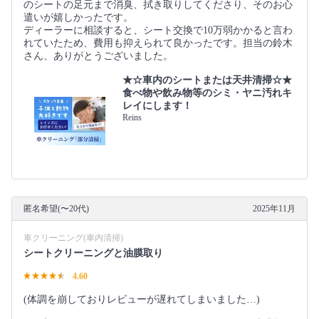
のシートの足元まで消臭、拭き取りしてくださり、そのお心
遣いが嬉しかったです。
ディーラーに相談すると、シート交換で10万弱かかると言わ
れていたため、費用も抑えられて良かったです。担当の鈴木
さん、ありがとうございました。
★☆車内のシートまたは天井清掃☆★
食べ物や飲み物等のシミ・ヤニ汚れキ
レイにします！
Reins
匿名希望(〜20代)
2025年11月
車クリーニング(車内清掃)
シートクリーニングと油膜取り
4.60
(体調を崩しておりレビューが遅れてしまいました…)