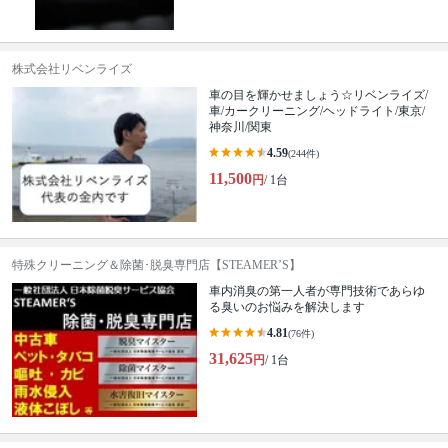
株式会社リベンライズ
車の目を輝かせましょう☆リベンライズ/
車/カークリーニング/ヘッドライト/東京/
神奈川/関東
4.59
(244件)
11,500
円
/ 1台
特殊クリーニング＆除菌･脱臭専門店【STEAMER’S】
車内消臭の第一人者が専門技術であらゆ
る臭いのお悩みを解決します
4.81
(76件)
31,625
円
/ 1台