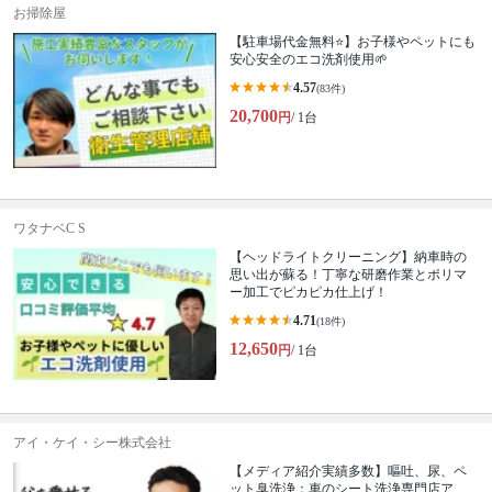
お掃除屋
【駐車場代金無料⭐️】お子様やペットにも
安心安全のエコ洗剤使用🌱
4.57
(83件)
20,700
円
/ 1台
ワタナベC S
【ヘッドライトクリーニング】納車時の
思い出が蘇る！丁寧な研磨作業とポリマ
ー加工でピカピカ仕上げ！
4.71
(18件)
12,650
円
/ 1台
アイ・ケイ・シー株式会社
【メディア紹介実績多数】嘔吐、尿、ペ
ット臭洗浄：車のシート洗浄専門店ア