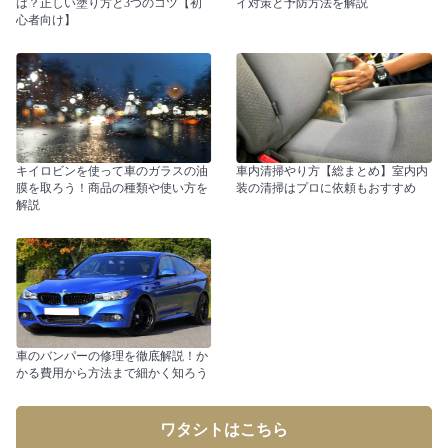
は？正しい塗り方と3つのコツ【初
イ対策と予防方法を解説
心者向け】
キイロビンを使って車のガラスの油
車内清掃やり方【総まとめ】室内内
膜を取ろう！商品の種類や使い方を
装の清掃はプロに依頼もおすすめ
解説
車のバンパーの修理を徹底解説！か
かる費用から方法まで細かく知ろう
ワタシトはこちら