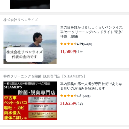
株式会社リベンライズ
車の目を輝かせましょう☆リベンライズ/
車/カークリーニング/ヘッドライト/東京/
神奈川/関東
4.59
(244件)
11,500
円
/ 1台
特殊クリーニング＆除菌･脱臭専門店【STEAMER’S】
車内消臭の第一人者が専門技術であらゆ
る臭いのお悩みを解決します
4.81
(76件)
31,625
円
/ 1台