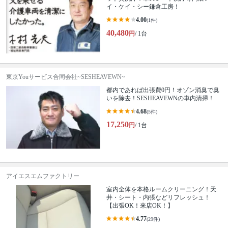
イ・ケイ・シー鎌倉工房！
4.00
(1件)
40,480
円
/ 1台
東京Youサービス合同会社~SESHEAVEWN~
都内であれば出張費0円！オゾン消臭で臭
いを除去！SESHEAVEWNの車内清掃！
4.68
(5件)
17,250
円
/ 1台
アイエスエムファクトリー
室内全体を本格ルームクリーニング！天
井・シート・内張などリフレッシュ！
【出張OK！来店OK！】
4.77
(29件)