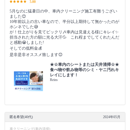
5.00
5月なのに猛暑日の中、車内クリーニング施工有難うござい
ました😊
10年前以上の古い車なので、半分以上期待して無かったのが
ホンネでした😅
が！仕上がりを見てビックリ🎶車内は見違える様にキレイ✨
担当された方の額に光る大汗💦 これ程までしてくれたんだ
と感動😭しました!
そしての低料金💰️
是非是非オススメ致します😊
★☆車内のシートまたは天井清掃☆★
食べ物や飲み物等のシミ・ヤニ汚れキ
レイにします！
Reins
匿名希望(40代)
2024年05月
車クリーニング(車内清掃)