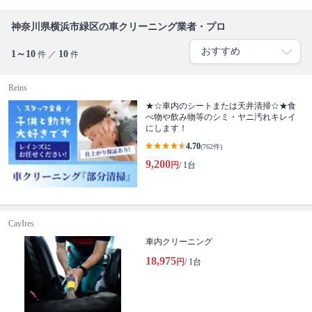
神奈川県横浜市緑区の車クリーニング業者・プロ
1～10
10
件 ／
件
Reins
★☆車内のシートまたは天井清掃☆★食
べ物や飲み物等のシミ・ヤニ汚れキレイ
にします！
4.70
(762件)
9,200
円
/ 1台
CayIres
車内クリーニング
18,975
円
/ 1台