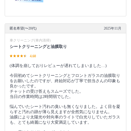
匿名希望(〜20代)
2025年11月
車クリーニング(車内清掃)
シートクリーニングと油膜取り
4.60
(体調を崩しておりレビューが遅れてしまいました…)
今回初めてシートクリーニングとフロントガラスの油膜取り
をお願いしたのですが、終始対応が丁寧で担当さんの印象も
良かったです。
チャットの受け答えもスムーズでした。
当日の作業時間は2時間弱でした。
悩んでいたシート汚れの臭いも無くなりました。よく目を凝
らすと汚れの跡が薄ら見えますが全然気になりません。
油膜により太陽光や対向車のライトで白光りしていたガラス
も、とても綺麗になり大変満足しています。