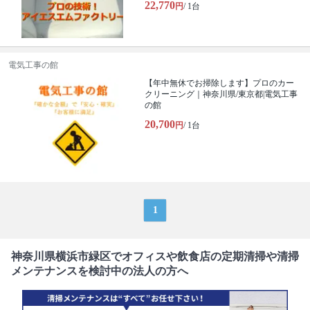
22,770
円
/ 1台
電気工事の館
【年中無休でお掃除します】プロのカー
クリーニング｜神奈川県/東京都|電気工事
の館
20,700
円
/ 1台
1
神奈川県横浜市緑区でオフィスや飲食店の定期清掃や清掃
メンテナンスを検討中の法人の方へ