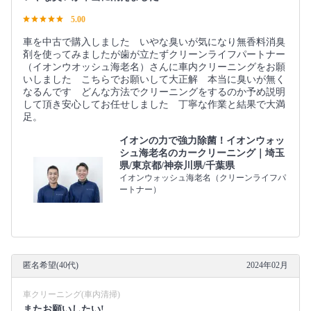
5.00
車を中古で購入しました いやな臭いが気になり無香料消臭
剤を使ってみましたが歯が立たずクリーンライフパートナー
（イオンウオッシュ海老名）さんに車内クリーニングをお願
いしました こちらでお願いして大正解 本当に臭いが無く
なるんです どんな方法でクリーニングをするのか予め説明
して頂き安心してお任せしました 丁寧な作業と結果で大満
足。
イオンの力で強力除菌！イオンウォッ
シュ海老名のカークリーニング｜埼玉
県/東京都/神奈川県/千葉県
イオンウォッシュ海老名（クリーンライフパ
ートナー）
匿名希望(40代)
2024年02月
車クリーニング(車内清掃)
またお願いしたい!