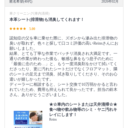
匿名希望(40代)
2026年02月
車クリーニング(車内清掃)
本革シート(排泄物)も消臭してくれます！
5.00
認知症の父を車に乗せた際に、ズボンから滲み出た排泄物の
臭いが取れず、色々と探して口コミ評価の高いReinsさんにお
願いしました。
結果、とても丁寧な作業でバッチリ消臭され大満足です。一
通りの作業が終わった後も、敏感な鼻をもつ息子のために
「最後に念のため…」と、もう一度消臭剤をかけて拭いてく
ださったり、更に汚れたシートだけでなくフロアマット、隣
のシートの足元まで消臭、拭き取りしてくださり、そのお心
遣いが嬉しかったです。
ディーラーに相談すると、シート交換で10万弱かかると言わ
れていたため、費用も抑えられて良かったです。担当の鈴木
さん、ありがとうございました。
★☆車内のシートまたは天井清掃☆★
食べ物や飲み物等のシミ・ヤニ汚れキ
レイにします！
Reins