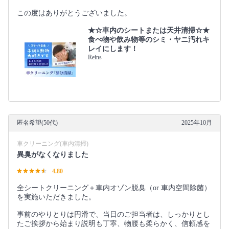
この度はありがとうございました。
★☆車内のシートまたは天井清掃☆★
食べ物や飲み物等のシミ・ヤニ汚れキ
レイにします！
Reins
匿名希望(50代)
2025年10月
車クリーニング(車内清掃)
異臭がなくなりました
4.80
全シートクリーニング＋車内オゾン脱臭（or 車内空間除菌）
を実施いただきました。
事前のやりとりは円滑で、当日のご担当者は、しっかりとし
たご挨拶から始まり説明も丁寧、物腰も柔らかく、信頼感を