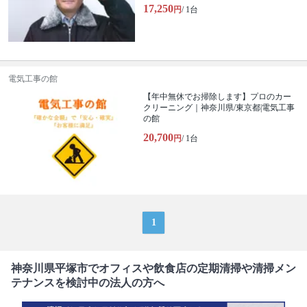
17,250
円
/ 1台
電気工事の館
【年中無休でお掃除します】プロのカー
クリーニング｜神奈川県/東京都|電気工事
の館
20,700
円
/ 1台
1
神奈川県平塚市でオフィスや飲食店の定期清掃や清掃メン
テナンスを検討中の法人の方へ