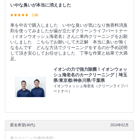
いやな臭いが本当に消えました
5.00
車を中古で購入しました いやな臭いが気になり無香料消臭
剤を使ってみましたが歯が立たずクリーンライフパートナー
（イオンウオッシュ海老名）さんに車内クリーニングをお願
いしました こちらでお願いして大正解 本当に臭いが無く
なるんです どんな方法でクリーニングをするのか予め説明
して頂き安心してお任せしました 丁寧な作業と結果で大満
足。
イオンの力で強力除菌！イオンウォッ
シュ海老名のカークリーニング｜埼玉
県/東京都/神奈川県/千葉県
イオンウォッシュ海老名（クリーンライフパ
ートナー）
匿名希望(40代)
2024年02月
車クリーニング(車内清掃)