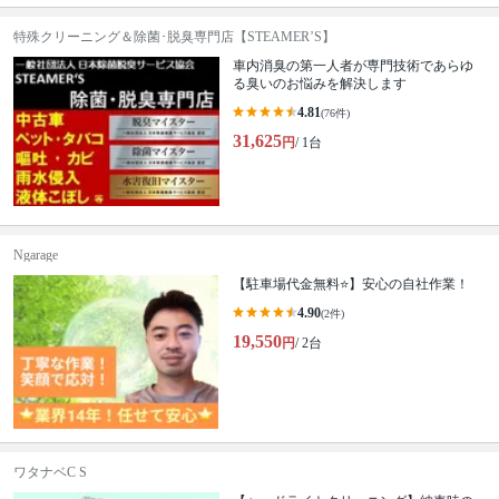
特殊クリーニング＆除菌･脱臭専門店【STEAMER’S】
車内消臭の第一人者が専門技術であらゆ
る臭いのお悩みを解決します
4.81
(76件)
31,625
円
/ 1台
Ngarage
【駐車場代金無料⭐️】安心の自社作業！
4.90
(2件)
19,550
円
/ 2台
ワタナベC S