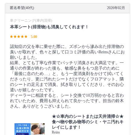
匿名希望(40代)
2026年02月
車クリーニング(車内清掃)
本革シート(排泄物)も消臭してくれます！
5.00
認知症の父を車に乗せた際に、ズボンから滲み出た排泄物の
臭いが取れず、色々と探して口コミ評価の高いReinsさんにお
願いしました。
結果、とても丁寧な作業でバッチリ消臭され大満足です。一
通りの作業が終わった後も、敏感な鼻をもつ息子のために
「最後に念のため…」と、もう一度消臭剤をかけて拭いてく
ださったり、更に汚れたシートだけでなくフロアマット、隣
のシートの足元まで消臭、拭き取りしてくださり、そのお心
遣いが嬉しかったです。
ディーラーに相談すると、シート交換で10万弱かかると言わ
れていたため、費用も抑えられて良かったです。担当の鈴木
さん、ありがとうございました。
★☆車内のシートまたは天井清掃☆★
食べ物や飲み物等のシミ・ヤニ汚れキ
レイにします！
Reins