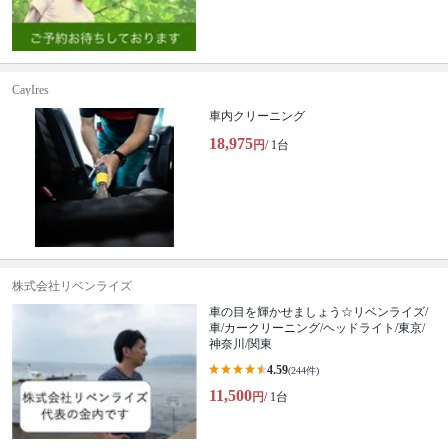
CayIres
車内クリーニング
18,975
円
/ 1台
株式会社リベンライズ
車の目を輝かせましょう☆リベンライズ/
車/カークリーニング/ヘッドライト/東京/
神奈川/関東
4.59
(244件)
11,500
円
/ 1台