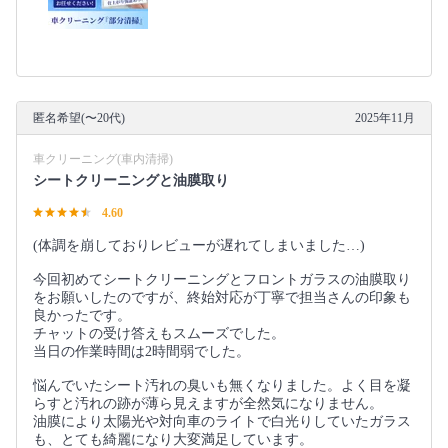
匿名希望(〜20代)
2025年11月
車クリーニング(車内清掃)
シートクリーニングと油膜取り
4.60
(体調を崩しておりレビューが遅れてしまいました…)
今回初めてシートクリーニングとフロントガラスの油膜取り
をお願いしたのですが、終始対応が丁寧で担当さんの印象も
良かったです。
チャットの受け答えもスムーズでした。
当日の作業時間は2時間弱でした。
悩んでいたシート汚れの臭いも無くなりました。よく目を凝
らすと汚れの跡が薄ら見えますが全然気になりません。
油膜により太陽光や対向車のライトで白光りしていたガラス
も、とても綺麗になり大変満足しています。