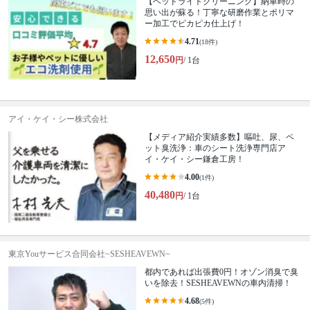
【ヘッドライトクリーニング】納車時の
思い出が蘇る！丁寧な研磨作業とポリマ
ー加工でピカピカ仕上げ！
4.71
(18件)
12,650
円
/ 1台
アイ・ケイ・シー株式会社
【メディア紹介実績多数】嘔吐、尿、ペ
ット臭洗浄：車のシート洗浄専門店ア
イ・ケイ・シー鎌倉工房！
4.00
(1件)
40,480
円
/ 1台
東京Youサービス合同会社~SESHEAVEWN~
都内であれば出張費0円！オゾン消臭で臭
いを除去！SESHEAVEWNの車内清掃！
4.68
(5件)