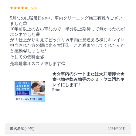
5.00
5月なのに猛暑日の中、車内クリーニング施工有難うござい
ました😊
10年前以上の古い車なので、半分以上期待して無かったのが
ホンネでした😅
が！仕上がりを見てビックリ🎶車内は見違える様にキレイ✨
担当された方の額に光る大汗💦 これ程までしてくれたんだ
と感動😭しました!
そしての低料金💰️
是非是非オススメ致します😊
★☆車内のシートまたは天井清掃☆★
食べ物や飲み物等のシミ・ヤニ汚れキ
レイにします！
Reins
匿名希望(40代)
2024年05月