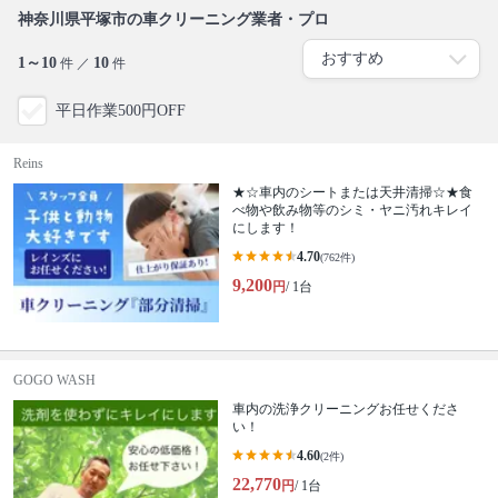
神奈川県平塚市の車クリーニング業者・プロ
1～10
10
件 ／
件
平日作業500円OFF
Reins
★☆車内のシートまたは天井清掃☆★食
べ物や飲み物等のシミ・ヤニ汚れキレイ
にします！
4.70
(762件)
9,200
円
/ 1台
GOGO WASH
車内の洗浄クリーニングお任せくださ
い！
4.60
(2件)
22,770
円
/ 1台