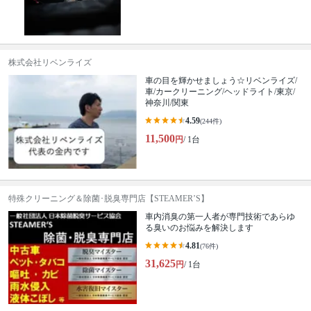
株式会社リベンライズ
車の目を輝かせましょう☆リベンライズ/
車/カークリーニング/ヘッドライト/東京/
神奈川/関東
4.59
(244件)
11,500
円
/ 1台
特殊クリーニング＆除菌･脱臭専門店【STEAMER’S】
車内消臭の第一人者が専門技術であらゆ
る臭いのお悩みを解決します
4.81
(76件)
31,625
円
/ 1台