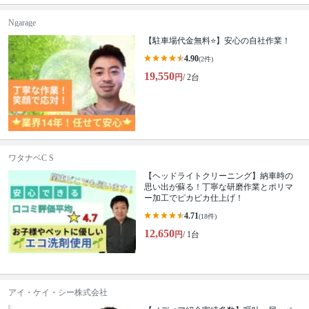
Ngarage
【駐車場代金無料⭐️】安心の自社作業！
4.90
(2件)
19,550
円
/ 2台
ワタナベC S
【ヘッドライトクリーニング】納車時の
思い出が蘇る！丁寧な研磨作業とポリマ
ー加工でピカピカ仕上げ！
4.71
(18件)
12,650
円
/ 1台
アイ・ケイ・シー株式会社