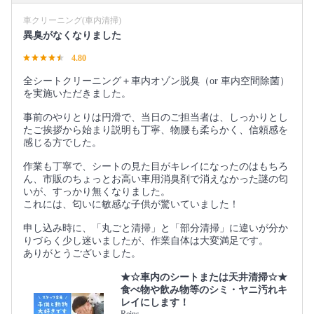
車クリーニング(車内清掃)
異臭がなくなりました
4.80
全シートクリーニング＋車内オゾン脱臭（or 車内空間除菌）
を実施いただきました。
事前のやりとりは円滑で、当日のご担当者は、しっかりとし
たご挨拶から始まり説明も丁寧、物腰も柔らかく、信頼感を
感じる方でした。
作業も丁寧で、シートの見た目がキレイになったのはもちろ
ん、市販のちょっとお高い車用消臭剤で消えなかった謎の匂
いが、すっかり無くなりました。
これには、匂いに敏感な子供が驚いていました！
申し込み時に、「丸ごと清掃」と「部分清掃」に違いが分か
りづらく少し迷いましたが、作業自体は大変満足です。
ありがとうございました。
★☆車内のシートまたは天井清掃☆★
食べ物や飲み物等のシミ・ヤニ汚れキ
レイにします！
Reins