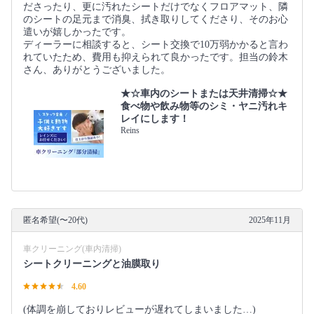
ださったり、更に汚れたシートだけでなくフロアマット、隣
のシートの足元まで消臭、拭き取りしてくださり、そのお心
遣いが嬉しかったです。
ディーラーに相談すると、シート交換で10万弱かかると言わ
れていたため、費用も抑えられて良かったです。担当の鈴木
さん、ありがとうございました。
★☆車内のシートまたは天井清掃☆★
食べ物や飲み物等のシミ・ヤニ汚れキ
レイにします！
Reins
匿名希望(〜20代)
2025年11月
車クリーニング(車内清掃)
シートクリーニングと油膜取り
4.60
(体調を崩しておりレビューが遅れてしまいました…)