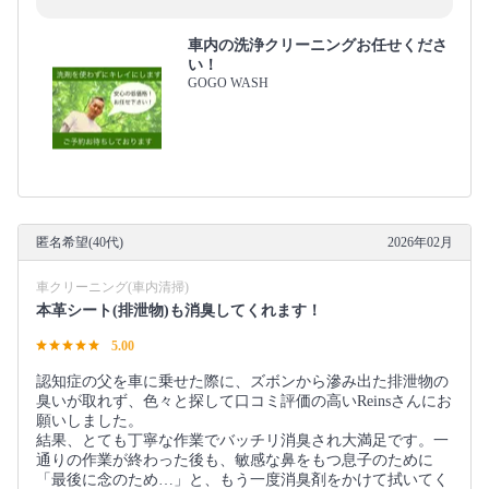
車内の洗浄クリーニングお任せくださ
い！
GOGO WASH
匿名希望(40代)
2026年02月
車クリーニング(車内清掃)
本革シート(排泄物)も消臭してくれます！
5.00
認知症の父を車に乗せた際に、ズボンから滲み出た排泄物の
臭いが取れず、色々と探して口コミ評価の高いReinsさんにお
願いしました。
結果、とても丁寧な作業でバッチリ消臭され大満足です。一
通りの作業が終わった後も、敏感な鼻をもつ息子のために
「最後に念のため…」と、もう一度消臭剤をかけて拭いてく