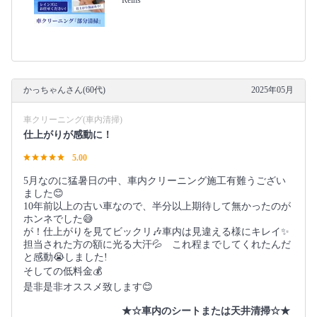
かっちゃんさん(60代)
2025年05月
車クリーニング(車内清掃)
仕上がりが感動に！
5.00
5月なのに猛暑日の中、車内クリーニング施工有難うござい
ました😊
10年前以上の古い車なので、半分以上期待して無かったのが
ホンネでした😅
が！仕上がりを見てビックリ🎶車内は見違える様にキレイ✨
担当された方の額に光る大汗💦 これ程までしてくれたんだ
と感動😭しました!
そしての低料金💰️
是非是非オススメ致します😊
★☆車内のシートまたは天井清掃☆★