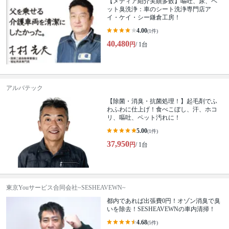
【メディア紹介実績多数】嘔吐、尿、ペ
ット臭洗浄：車のシート洗浄専門店ア
イ・ケイ・シー鎌倉工房！
4.00
(1件)
40,480
円
/ 1台
アルバテック
【除菌・消臭・抗菌処理！】起毛剤でふ
わふわに仕上げ！食べこぼし、汗、ホコ
リ、嘔吐、ペット汚れに！
5.00
(1件)
37,950
円
/ 1台
東京Youサービス合同会社~SESHEAVEWN~
都内であれば出張費0円！オゾン消臭で臭
いを除去！SESHEAVEWNの車内清掃！
4.68
(5件)