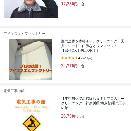
17,250
円
/ 1台
アイエスエムファクトリー
室内全体を本格ルームクリーニング！天
井・シート・内張などリフレッシュ！
【出張OK！来店OK！】
4.77
(29件)
22,770
円
/ 1台
電気工事の館
【年中無休でお掃除します】プロのカー
クリーニング｜神奈川県/東京都|電気工事
の館
20,700
円
/ 1台