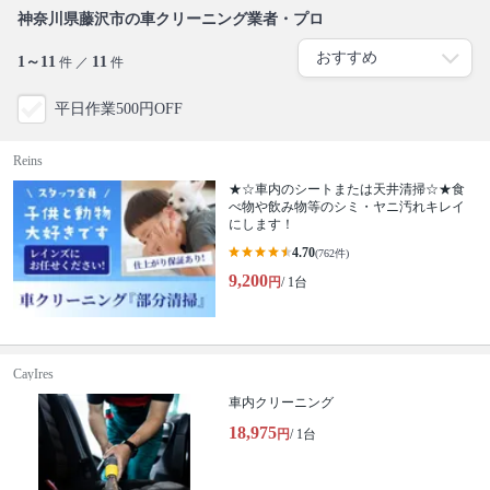
神奈川県藤沢市の車クリーニング業者・プロ
1～11
11
件 ／
件
平日作業500円OFF
Reins
★☆車内のシートまたは天井清掃☆★食
べ物や飲み物等のシミ・ヤニ汚れキレイ
にします！
4.70
(762件)
9,200
円
/ 1台
CayIres
車内クリーニング
18,975
円
/ 1台