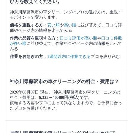
び方を教えてください。
神奈川県藤沢市の車クリーニングのプロの選び方は、重視す
るポイントで変わります。
価格を重視する方
：
安い順
や
高い順
に並び替えて、口コミ評
価やページ内の情報を比べてみる
作業の品質を重視する方
：
口コミ評価が高い順
や
口コミ件数
が多い順
に並び替えて、作業料金やページ内の情報を比べて
みる
作業をお急ぎの方
：
1週間以内に作業できる
プロを絞り込む
神奈川県藤沢市の車クリーニングの料金・費用は？
2026年08月07日 現在、 神奈川県藤沢市の車クリーニングの
料金・費用は、
6,325～40,480円(税込)
です。
依頼する内容やプロによって異なりますので、ご予算に合っ
たプロをお選びください。