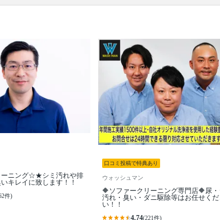
の作業範囲
ソファー本体 / ソファーに備え付きのクッション / ソ
ファーカバー / カバーを外した場合は、作業後にカバ
ー装着
口コミ
もご参照ください。
※本ページでは一部プロモーションを含む場合があ
ります。
口コミ投稿で特典あり
リーニング☆★シミ汚れや排
ウォッシュマン
臭いキレイに致します！！
🔶ソファークリーニング専門店🔶尿
62件)
汚れ・臭い・ダニ駆除等はお任せくだ
い！！
4.74
(221件)