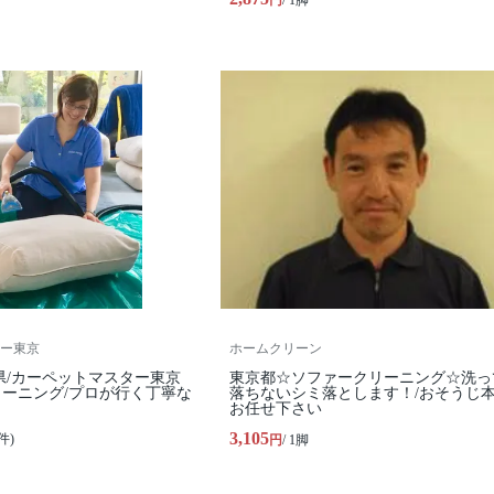
円
/ 1脚
ー東京
ホームクリーン
県/カーペットマスター東京
東京都☆ソファークリーニング☆洗っ
ーニング/プロが行く丁寧な
落ちないシミ落とします！/おそうじ
お任せ下さい
3,105
件)
円
/ 1脚