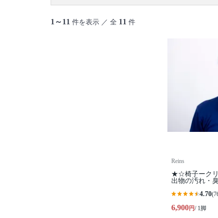
大島町
利島村
新島村
神津島村
三宅島
御蔵島村
八丈島
青ヶ島村
小笠原村
1～11
11
件を表示 ／ 全
件
Reins
★☆椅子ーク
出物の汚れ・
4.70
(7
6,900
円
/ 1脚