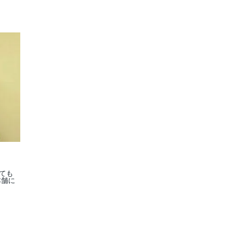
ても
本舗に