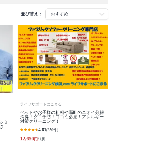
並び替え：
ライフサポートにこまる
ペットやお子様の粗相や嘔吐のニオイ分解
消臭！ダニ予防！口コミ必見！アレルギー
対策クリーニング！
・シミ
さ
4.81
(350件)
12,650
円
/ 1脚