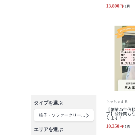
13,800
円
/ 1脚
ちゃちゃまる
タイプを選ぶ
【創業25年信
プ】登録間も
椅子・ソファークリーニング
ります！
10,350
円
/ 1脚
エリアを選ぶ