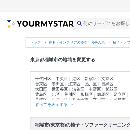
search
トップ
家具・インテリアの修理・お手入れ
椅子・ソ
東京都稲城市の地域を変更する
千代田区
中央区
港区
新宿区
文京区
台東区
墨田区
江東区
品川区
目黒区
大田区
世田谷区
渋谷区
中野区
杉並区
豊島区
北区
荒川区
板橋区
練馬区
足立区
葛飾区
江戸川区
八王子市
立川市
武蔵野市
すべてを表示する
三鷹市
青梅市
府中市
昭島市
調布市
町田市
小金井市
小平市
日野市
東村山市
国分寺市
国立市
福生市
狛江市
東大和市
清瀬市
東久留米市
武蔵村山市
多摩市
稲城市(東京都)の椅子・ソファークリーニン
羽村市
あきる野市
西東京市
西多摩郡