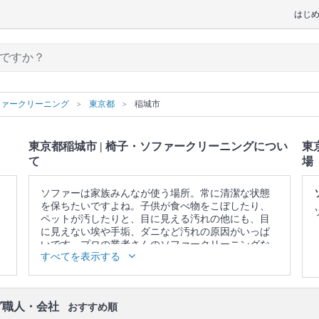
はじ
ファークリーニング
東京都
稲城市
東京都稲城市 | 椅子・ソファークリーニングについ
東
て
場
ソファーは家族みんなが使う場所。常に清潔な状態
を保ちたいですよね。子供が食べ物をこぼしたり、
ペットが汚したりと、目に見える汚れの他にも、目
に見えない埃や手垢、ダニなど汚れの原因がいっぱ
いです。プロの業者さんのソファークリーニングな
すべてを表示する
ら、落ちないと思っていたシミや臭い、ダニや雑菌
を一掃できます。また、素材本来の色を取り戻しま
す。諦めて買い換える前に、一度プロの業者さんに
頼んでみませんか？
グ職人・会社
おすすめ順
▼表示価格に含まれる椅子・ソファークリーニング