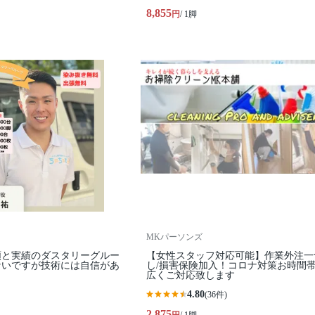
8,855
円
/ 1脚
MKパーソンズ
頼と実績のダスタリーグルー
【女性スタッフ対応可能】作業外注一
ないですが技術には自信があ
し/損害保険加入！コロナ対策お時間
広くご対応致します
4.80
(36件)
2,875