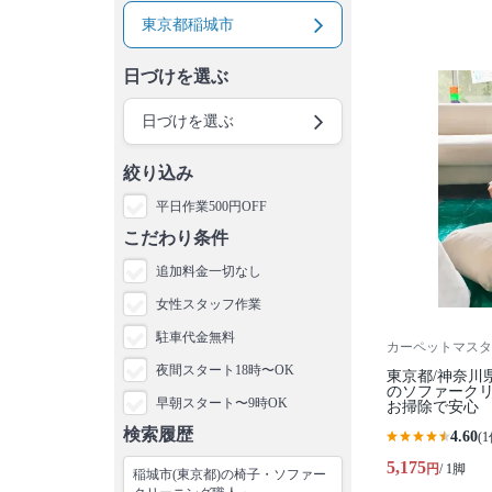
東京都稲城市
日づけを選ぶ
日づけを選ぶ
絞り込み
平日作業500円OFF
こだわり条件
追加料金一切なし
女性スタッフ作業
駐車代金無料
カーペットマスタ
夜間スタート18時〜OK
東京都/神奈川
のソファークリ
早朝スタート〜9時OK
お掃除で安心
検索履歴
4.60
(1
5,175
円
/ 1脚
稲城市(東京都)の椅子・ソファー