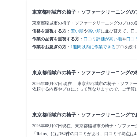
東京都稲城市の椅子・ソファークリーニングの
東京都稲城市の椅子・ソファークリーニングのプロの
価格を重視する方
：
安い順
や
高い順
に並び替えて、口
作業の品質を重視する方
：
口コミ評価が高い順
や
口コ
作業をお急ぎの方
：
1週間以内に作業できる
プロを絞り
東京都稲城市の椅子・ソファークリーニングの
2026年08月07日 現在、 東京都稲城市の椅子・ソ
依頼する内容やプロによって異なりますので、ご予算
東京都稲城市の椅子・ソファークリーニングで
2026年08月07日現在、東京都稲城市の椅子・ソフ
「
Reins
」には
762件
の口コミがあり、口コミ平均点は
4