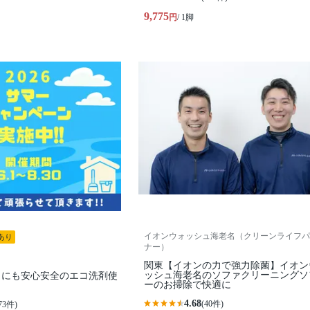
9,775
円
/ 1脚
イオンウォッシュ海老名（クリーンライフパ
あり
ナー）
関東【イオンの力で強力除菌】イオン
ッシュ海老名のソファクリーニングソ
トにも安心安全のエコ洗剤使
ーのお掃除で快適に
4.68
(40件)
73件)