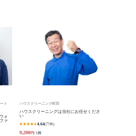
ート
ハウスクリーニング町田
ハウスクリーニングは当社にお任せくださ
い
ウォ
ファ
4.64
(77件)
9,200
円
/ 1脚