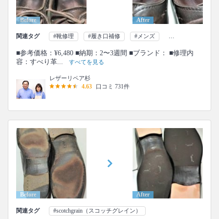
Before
After
...
関連タグ
#靴修理
#履き口補修
#メンズ
■参考価格：¥6,480 ■納期：2〜3週間 ■ブランド： ■修理内
容：すべり革...
すべてを見る
レザーリペア杉
4.63
口コミ 731件
Before
After
関連タグ
#scotchgrain（スコッチグレイン）