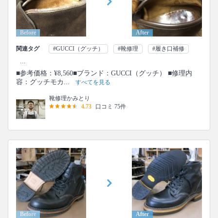
Before
After
関連タグ
#GUCCI（グッチ）
#靴修理
#履き口補修
...
■参考価格：¥8,560■ブランド：GUCCI（グッチ） ■修理内
容：グッチモカ...
すべてを見る
靴修理かみとり
4.73
口コミ 75件
Before
After