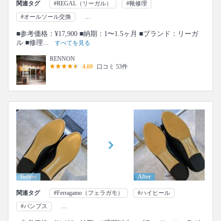
関連タグ
#REGAL（リーガル）
#靴修理
...
#オールソール交換
■参考価格：¥17,900 ■納期：1〜1.5ヶ月 ■ブランド：リーガ
ル ■修理...
すべてを見る
RENNON
4.69
口コミ 53件
Before
After
関連タグ
#Ferragamo（フェラガモ）
#ハイヒール
...
#パンプス