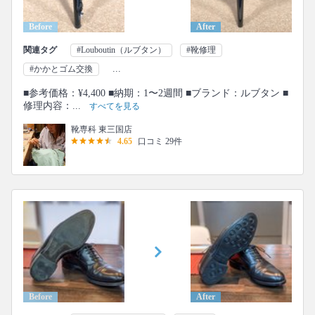
Before
After
関連タグ
#Louboutin（ルブタン）
#靴修理
...
#かかとゴム交換
■参考価格：¥4,400 ■納期：1〜2週間 ■ブランド：ルブタン ■
修理内容：...
すべてを見る
靴専科 東三国店
4.65
口コミ 29件
Before
After