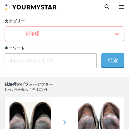
search
menu
カテゴリー
キーワード
検索
靴修理のビフォーアフター
1〜30 件を表示 / 全 1176 件