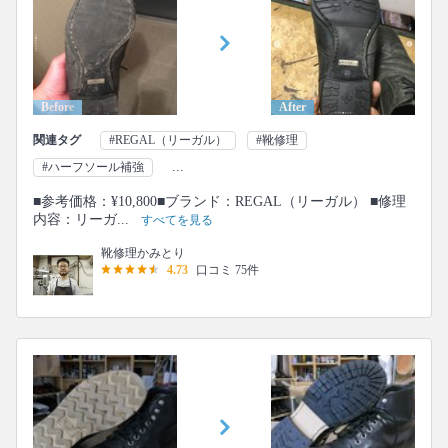
Before
After
関連タグ
#REGAL（リーガル）
#靴修理
...
#ハーフソール補強
■参考価格：¥10,800■ブランド：REGAL（リーガル） ■修理
内容：リーガ...
すべてを見る
靴修理かみとり
4.73
口コミ 75件