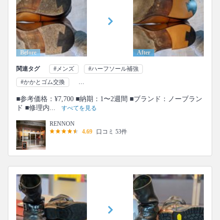
Before
After
関連タグ
#メンズ
#ハーフソール補強
...
#かかとゴム交換
■参考価格：¥7,700 ■納期：1〜2週間 ■ブランド：ノーブラン
ド ■修理内...
すべてを見る
RENNON
4.69
口コミ 53件