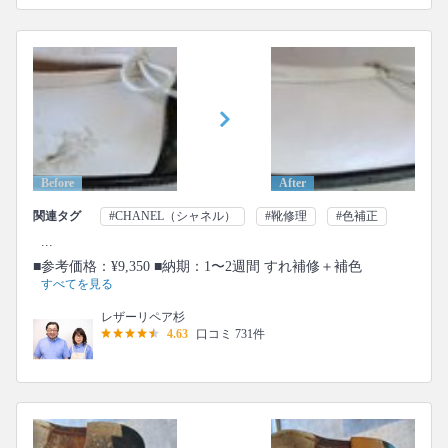
Before
After
関連タグ
#CHANEL（シャネル）
#靴修理
#色補正
...
■参考価格：¥9,350 ■納期：1〜2週間 すれ補修＋補色
すべてを見る
レザーリペア杉
4.63
口コミ 731件