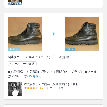
Before
After
関連タグ
#PRADA（プラダ）
#靴修理
...
#オールソール交換
■参考価格：¥17,280■ブランド：PRADA（プラダ） ■ソール
はVibra...
すべてを見る
株式会社ナカダ商会【靴修理大好き工房】
4.41
口コミ 181件