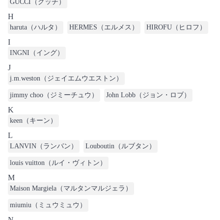
GUCCI（グッチ）
H
haruta（ハルタ）
HERMES（エルメス）
HIROFU（ヒロフ）
I
INGNI（イング）
J
j.m.weston（ジェイエムウエストン）
jimmy choo（ジミーチュウ）
John Lobb（ジョン・ロブ）
K
keen（キーン）
L
LANVIN（ランバン）
Louboutin（ルブタン）
louis vuitton（ルイ・ヴィトン）
M
Maison Margiela（マルタンマルジェラ）
miumiu（ミュウミュウ）
N