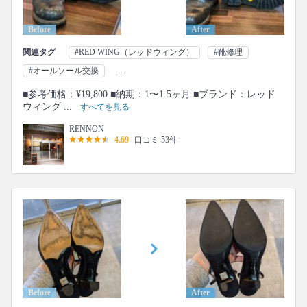
Before
After
関連タグ
#RED WING（レッドウィング）
#靴修理
...
#オールソール交換
■参考価格：¥19,800 ■納期：1〜1.5ヶ月 ■ブランド：レッド
ウィング ...
すべてを見る
RENNON
4.69
口コミ 53件
Before
After