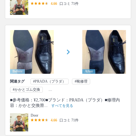
4.66
口コミ 71件
Before
After
関連タグ
#PRADA（プラダ）
#靴修理
...
#かかとゴム交換
■参考価格：¥2,700■ブランド：PRADA（プラダ）■修理内
容：かかと交換滑...
すべてを見る
Door
4.66
口コミ 71件