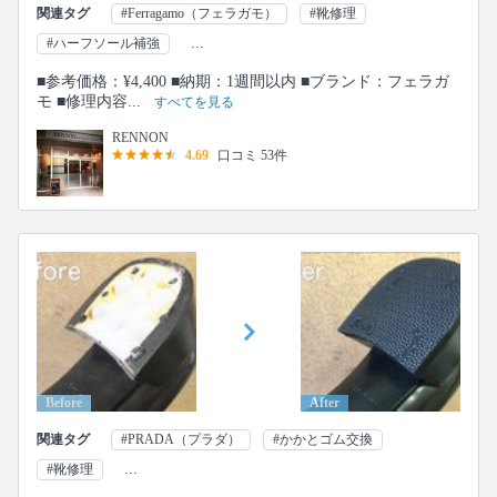
関連タグ
#Ferragamo（フェラガモ）
#靴修理
...
#ハーフソール補強
■参考価格：¥4,400 ■納期：1週間以内 ■ブランド：フェラガ
モ ■修理内容...
すべてを見る
RENNON
4.69
口コミ 53件
Before
After
関連タグ
#PRADA（プラダ）
#かかとゴム交換
...
#靴修理