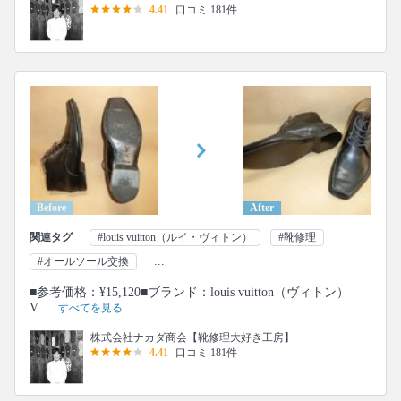
4.41
口コミ 181件
Before
After
関連タグ
#louis vuitton（ルイ・ヴィトン）
#靴修理
...
#オールソール交換
■参考価格：¥15,120■ブランド：louis vuitton（ヴィトン）
V...
すべてを見る
株式会社ナカダ商会【靴修理大好き工房】
4.41
口コミ 181件