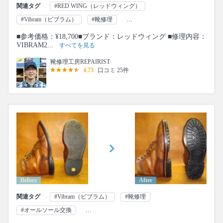
関連タグ
#RED WING（レッドウィング）
...
#Vibram（ビブラム）
#靴修理
■参考価格：¥18,700■ブランド：レッドウィング ■修理内容：
VIBRAM2...
すべてを見る
靴修理工房REPAIRIST
4.73
口コミ 25件
Before
After
関連タグ
#Vibram（ビブラム）
#靴修理
...
#オールソール交換