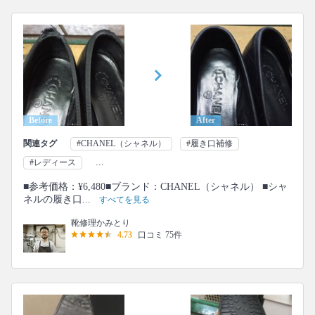
Before
After
関連タグ
#CHANEL（シャネル）
#履き口補修
...
#レディース
■参考価格：¥6,480■ブランド：CHANEL（シャネル） ■シャ
ネルの履き口...
すべてを見る
靴修理かみとり
4.73
口コミ 75件