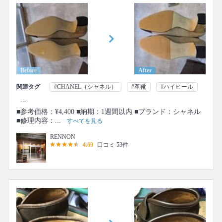
Before
After
関連タグ
#CHANEL（シャネル）
#革靴
#ハイヒール
...
■参考価格：¥4,400 ■納期：1週間以内 ■ブランド：シャネル
■修理内容：...
すべてを見る
RENNON
4.69
口コミ 53件