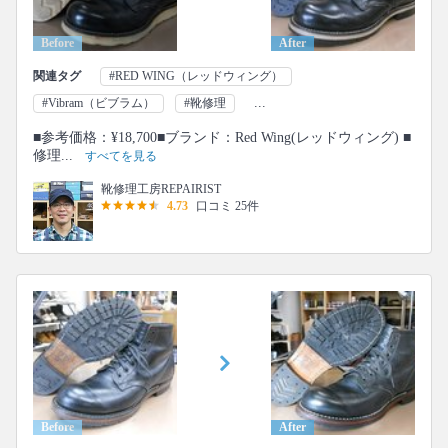
Before
After
関連タグ
#RED WING（レッドウィング）
...
#Vibram（ビブラム）
#靴修理
■参考価格：¥18,700■ブランド：Red Wing(レッドウィング) ■
修理...
すべてを見る
靴修理工房REPAIRIST
4.73
口コミ 25件
Before
After