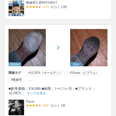
靴修理工房REPAIRIST
4.73
口コミ 25件
Before
After
関連タグ
#ALDEN（オールデン）
#Vibram（ビブラム）
...
#靴修理
■参考価格：¥30,888 ■納期：1〜1.5ヶ月 - ■ブランド：
ALDEN...
すべてを見る
Pancia
4.67
口コミ 3件