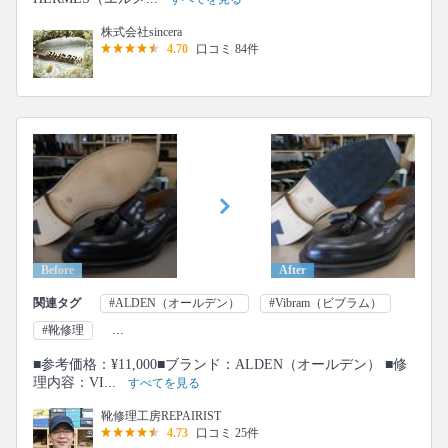
株式会社sincera
4.70
口コミ 84件
Before
After
関連タグ
#ALDEN（オールデン）
#Vibram（ビブラム）
...
#靴修理
■参考価格：¥11,000■ブランド：ALDEN（オールデン） ■修
理内容：VI...
すべてを見る
靴修理工房REPAIRIST
4.73
口コミ 25件