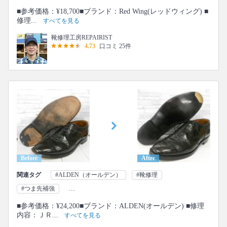
■参考価格：¥18,700■ブランド：Red Wing(レッドウィング) ■
修理...
すべてを見る
靴修理工房REPAIRIST
4.73
口コミ 25件
Before
After
関連タグ
#ALDEN（オールデン）
#靴修理
...
#つま先補強
■参考価格：¥24,200■ブランド：ALDEN(オールデン) ■修理
内容：ＪＲ...
すべてを見る