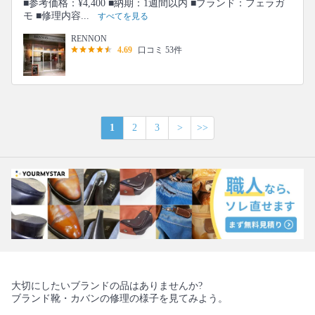
■参考価格：¥4,400 ■納期：1週間以内 ■ブランド：フェラガ
モ ■修理内容...
すべてを見る
RENNON
4.69
口コミ 53件
1
2
3
>
>>
大切にしたいブランドの品はありませんか?
ブランド靴・カバンの修理の様子を見てみよう。