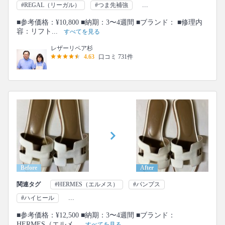
...
#REGAL（リーガル）
#つま先補強
■参考価格：¥10,800 ■納期：3〜4週間 ■ブランド： ■修理内
容：リフト...
すべてを見る
レザーリペア杉
4.63
口コミ 731件
Before
After
関連タグ
#HERMES（エルメス）
#パンプス
...
#ハイヒール
■参考価格：¥12,500 ■納期：3〜4週間 ■ブランド：
HERMES（エルメ...
すべてを見る