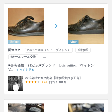
Before
After
関連タグ
#louis vuitton（ルイ・ヴィトン）
#靴修理
...
#オールソール交換
■参考価格：¥15,120■ブランド：louis vuitton（ヴィトン）
V...
すべてを見る
株式会社ナカダ商会【靴修理大好き工房】
4.41
口コミ 181件