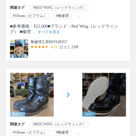
関連タグ
#RED WING（レッドウィング）
...
#Vibram（ビブラム）
#靴修理
■参考価格：¥22,000■ブランド：Red Wing（レッドウィン
グ） ■修理...
すべてを見る
靴修理工房REPAIRIST
4.73
口コミ 25件
Before
After
関連タグ
#RED WING（レッドウィング）
...
#Vibram（ビブラム）
#靴修理