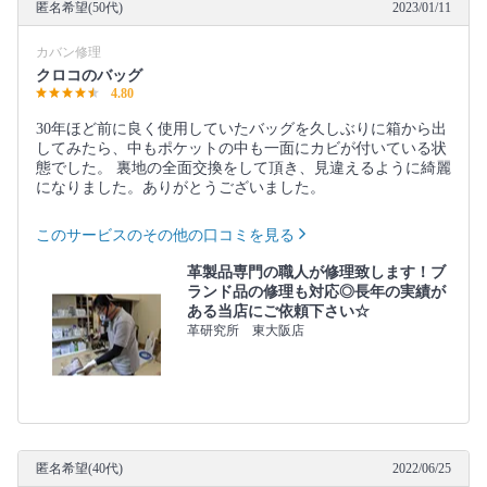
匿名希望(50代)
2023/01/11
カバン修理
クロコのバッグ
4.80
30年ほど前に良く使用していたバッグを久しぶりに箱から出
してみたら、中もポケットの中も一面にカビが付いている状
態でした。 裏地の全面交換をして頂き、見違えるように綺麗
になりました。ありがとうございました。
このサービスのその他の口コミを見る
革製品専門の職人が修理致します！ブ
ランド品の修理も対応◎長年の実績が
ある当店にご依頼下さい☆
革研究所 東大阪店
匿名希望(40代)
2022/06/25