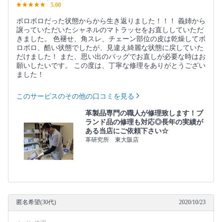
5.00
ボロボロだった状態からから生き返りました！！！ 義姉から
譲っていただいたシャネルのマトラッセをお直ししていただ
きました。 色褪せ、角スレ、チェーン部位の皮は乾燥してボ
ロボロ、酷い状態でしたが、見違え綺麗な状態に戻していた
だけました！ また、思い出のバッグでお直しが必要な時はお
願いしたいです。 この度は、丁寧な修理をありがとうござい
ました！
このサービスのその他の口コミを見る
革製品専門の職人が修理致します！ブ
ランド品の修理も対応◎長年の実績が
ある当店にご依頼下さい☆
革研究所 東大阪店
匿名希望(30代)
2020/10/23