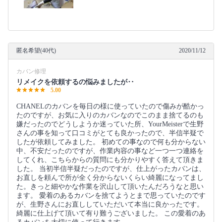
匿名希望(40代)
2020/11/12
カバン修理
リメイクを依頼するの悩みましたが‥
5.00
CHANELのカバンを毎日の様に使っていたので傷みが酷かっ
たのですが、お気に入りのカバンなのでこのまま捨てるのも
嫌だったのでどうしようか迷っていた所、YourMeisterで生野
さんの事を知って口コミがとても良かったので、半信半疑で
したが依頼してみました。 初めての事なので何も分からない
中、不安だったのですが、作業内容の事など一つ一つ連絡を
してくれ、こちらからの質問にも分かりやすく答えて頂きま
した。 当初半信半疑だったのですが、仕上がったカバンは、
お直しを頼んで所が全く分からないくらい綺麗になってまし
た。きっと細やかな作業を沢山して頂いたんだろうなと思い
ます。 愛着のあるカバンを捨てようとまで思っていたのです
が、生野さんにお直ししていただいて本当に良かったです。
綺麗に仕上げて頂いて有り難うございました。 この愛着のあ