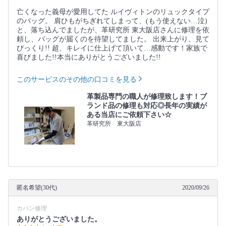
亡くなった義母が愛用してた ルイヴィトンのリュックタイプ
のバッグ。 肩ひもがちぎれてしまって、(もう使えない…泣)
と、落ち込んでましたが、革研究所 東大阪店さんに修理を依
頼し、バッグが届くのを待望してました。 出来上がり、見て
びっくり!! 超、キレイに仕上げて頂いて…感動です！家族で
喜びました!!本当にありがとうございました!!
このサービスのその他の口コミを見る
革製品専門の職人が修理致します！ブ
ランド品の修理も対応◎長年の実績が
ある当店にご依頼下さい☆
革研究所 東大阪店
匿名希望(30代)
2020/09/26
カバン修理
ありがとうございました。