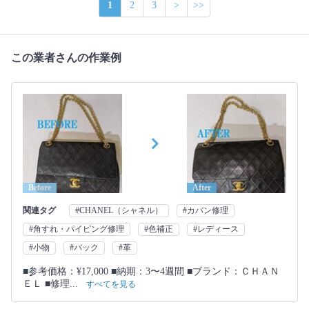
1
2
3
>
>>
この業者さんの作業例
Before
After
関連タグ
#CHANEL（シャネル）
#カバン修理
#角すれ・パイピング修理
#色補正
#レディース
#小物
#バック
#革
■参考価格：¥17,000 ■納期：3〜4週間 ■ブランド：ＣＨＡＮ
ＥＬ ■修理...
すべてを見る