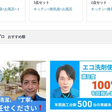
口コミ
もご参照ください。
3点セット
2点セット
※本ページでは一部プロモーションを含む場合があ
扇×お風呂×ト
キッチン×換気扇×お風呂
キッチン×換
ります。
プロ
おすすめ順