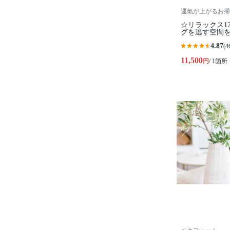
運氣が上がるお掃
☆リラックス1
グを逃す空間
4.87
(4
11,500
円
/ 1箇所