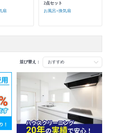
2点セット
気扇
お風呂×換気扇
並び替え：