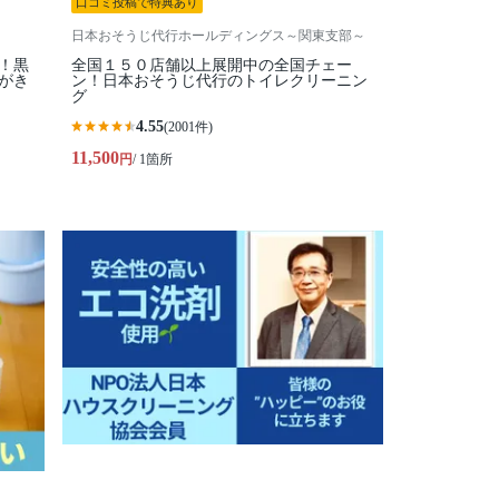
口コミ投稿で特典あり
日本おそうじ代行ホールディングス～関東支部～
！黒
全国１５０店舗以上展開中の全国チェー
がき
ン！日本おそうじ代行のトイレクリーニン
グ
4.55
(2001件)
11,500
円
/ 1箇所