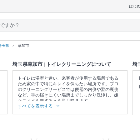
はじ
埼玉県
草加市
埼玉県草加市 | トイレクリーニングについて
埼
トイレは浴室と違い、来客者が使用する場所である
ため家の中で特にキレイを保ちたい場所です。プロ
のクリーニングサービスでは便器の内側や淵の裏側
など、手の届きにくい場所までしっかり洗浄し、嫌
なニオイを発する元を取り除きます。
すべてを表示する
▼表示価格に含まれるトイレクリーニングの作業範
囲
便器 / 便座 / ウォシュレットの分解洗浄（分解可能な
範囲） / 蛇口 / 照明 / 窓 / 扉 / 天井 / 壁面 / 床 / 作業場
所の簡易清掃