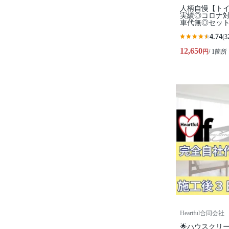
人柄自慢【トイ
実績◎コロナ
車代無◎セッ
4.74
(3
12,650
円
/ 1箇所
Heartful合同会社
🌟ハウスクリ