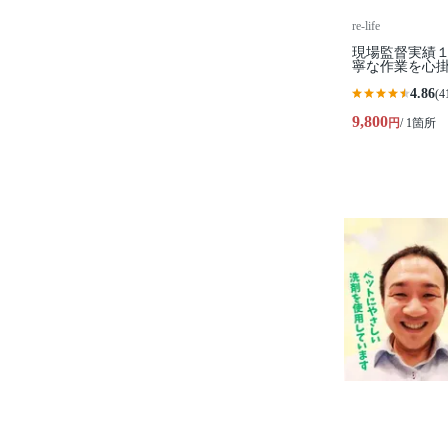
re-life
現場監督実績
寧な作業を心
4.86
(4
9,800
円
/ 1箇所