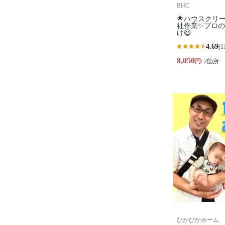
BHC
🌟ハウスクリ
社作業✨プロ
け😃
4.69
(1
8,050
円
/ 2箇所
ぴかぴかホーム