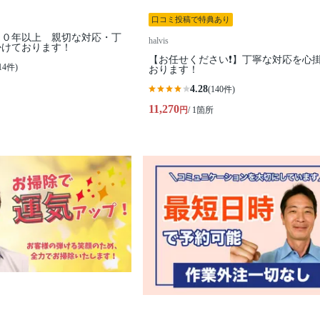
口コミ投稿で特典あり
１０年以上 親切な対応・丁
halvis
掛けております！
【お任せください❗️】丁寧な対応を心
14件)
おります！
4.28
(140件)
11,270
円
/ 1箇所