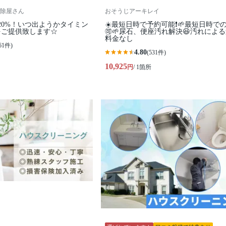
除屋さん
おそうじアーキレイ
20%！いつ出ようかタイミン
☀️最短日時で予約可能❗🌱最短日時で
をご提供致します☆
🉑🌱尿石、便座汚れ解決😆汚れによ
料金なし
61件)
4.80
(531件)
10,925
円
/ 1箇所