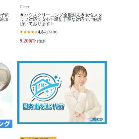
Glitter
の予約
🌟ハウスクリーニング全般対応🌟女性スタ
る追加
ッフ対応で安心✨親切丁寧な対応でご好評
頂いております✨
4.84
(144件)
9,200
円
/ 1箇所