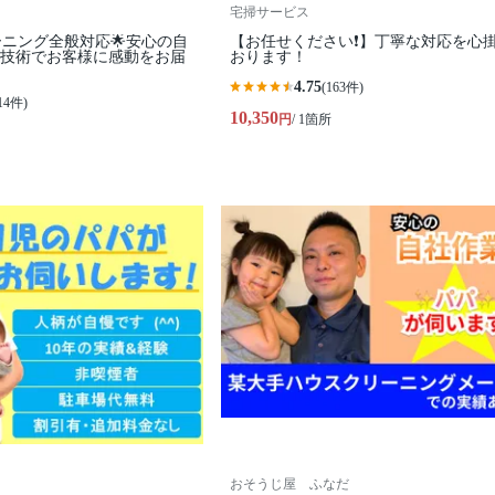
宅掃サービス
ーニング全般対応🌟安心の自
【お任せください❗️】丁寧な対応を心
の技術でお客様に感動をお届
おります！
4.75
(163件)
14件)
10,350
円
/ 1箇所
おそうじ屋 ふなだ