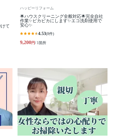
ハッピーリフォーム
🌟ハウスクリーニング全般対応🌟完全自社
作業✨️ピカピカにします✨️エコ洗剤使用で
安心✨
掛けて
4.53
(8件)
9,200
円
/ 1箇所