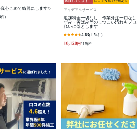
選ばれています！
口コミ投稿で特典あり
◎真心こめて綺麗にします✨
アイデアルサービス
9件)
追加料金一切なし！作業外注一切なし
ずみ・黄ばみ等のしつこい汚れもプロ
れいに落とします！
4.63
(1154件)
10,120
円
/ 1箇所