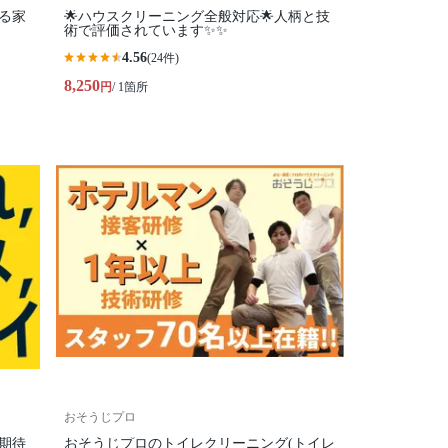
る家
🌟ハウスクリーニング全般対応🌟人柄と技
術で評価されています✨✨
4.56
(24件)
8,250
円
/ 1箇所
おそうじプロ
期待
おそうじプロのトイレクリーニング(トイレ