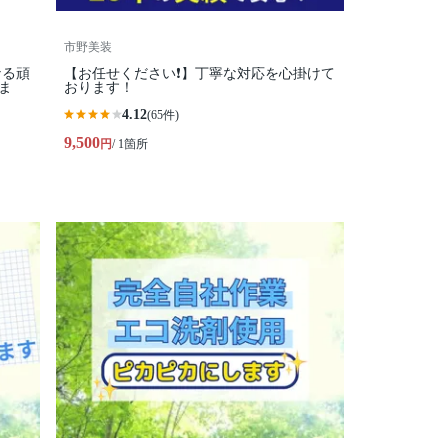
市野美装
【お任せください❗️】丁寧な対応を心掛けて
ま
おります！
4.12
(65件)
9,500
円
/ 1箇所