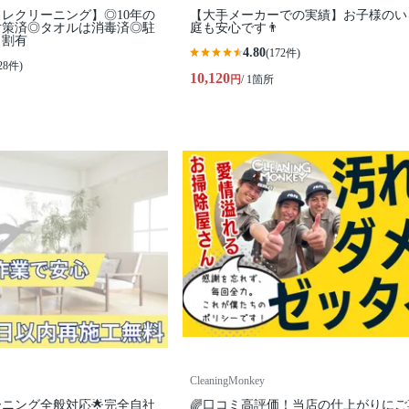
レクリーニング】◎10年の
【大手メーカーでの実績】お子様のい
対策済◎タオルは消毒済◎駐
庭も安心です👨
ト割有
4.80
(172件)
28件)
10,120
円
/ 1箇所
CleaningMonkey
ーニング全般対応🌟完全自社
🌈口コミ高評価！当店の仕上がりにご