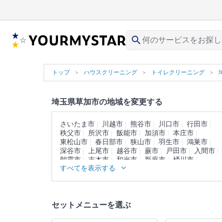
search
トップ
ハウスクリーニング
トイレクリーニング
埼玉県草加市の地域を変更する
さいたま市
川越市
熊谷市
川口市
行田市
秩父市
所沢市
飯能市
加須市
本庄市
東松山市
春日部市
狭山市
羽生市
鴻巣市
深谷市
上尾市
越谷市
蕨市
戸田市
入間市
朝霞市
志木市
和光市
新座市
桶川市
すべてを表示する
久喜市
北本市
八潮市
富士見市
三郷市
蓮田市
坂戸市
幸手市
鶴ヶ島市
日高市
吉川市
ふじみ野市
白岡市
北足立郡
入間郡
比企郡
秩父郡
児玉郡
大里郡
南埼玉郡
セットメニューを選ぶ
北葛飾郡