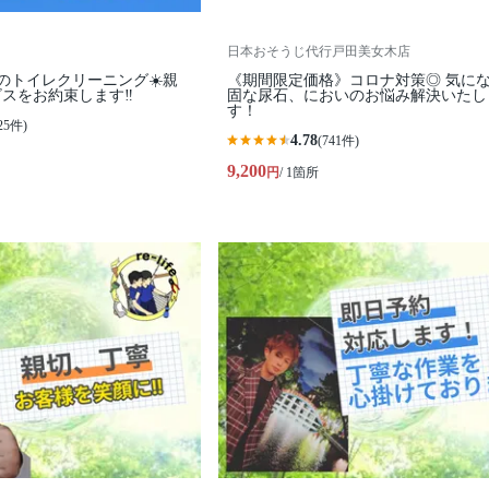
日本おそうじ代行戸田美女木店
Lifeのトイレクリーニング☀️親
《期間限定価格》コロナ対策◎ 気になる頑
スをお約束します‼️
固な尿石、においのお悩み解決いたし
す！
25件)
4.78
(741件)
9,200
円
/ 1箇所