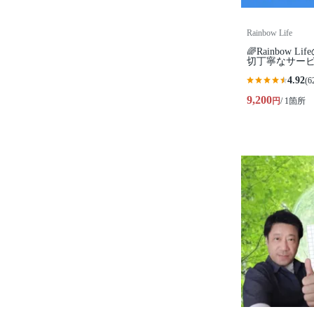
Rainbow Life
🌈Rainbow 
切丁寧なサービ
4.92
(6
9,200
円
/ 1箇所