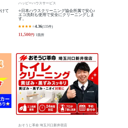
ハッピーハウスサービス
掛けて
⭐️日本ハウスクリーニング協会所属で安心♪
エコ洗剤も使用で安全にクリーニングしま
す。
4.36
(135件)
11,500
円
/ 1箇所
おそうじ革命 埼玉川口新井宿店