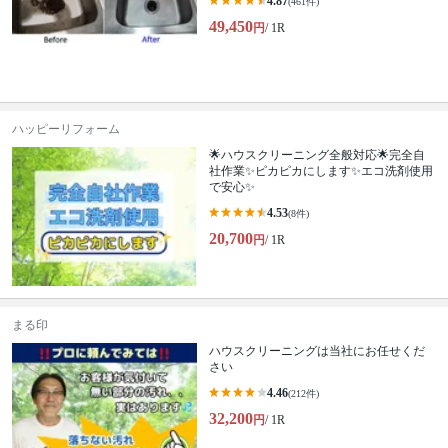
4.87
(461件)
49,450
円
/ 1R
ハッピーリフォーム
🌟ハウスクリーニング全般対応🌟完全自
社作業✨️ピカピカにします✨️エコ洗剤使用
で安心✨
4.53
(8件)
20,700
円
/ 1R
まる印
ハウスクリーニングは当社にお任せくだ
さい
4.46
(212件)
32,200
円
/ 1R