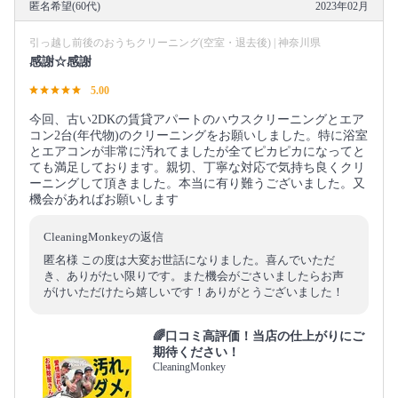
匿名希望(60代)
2023年02月
引っ越し前後のおうちクリーニング(空室・退去後) | 神奈川県
感謝☆感謝
5.00
今回、古い2DKの賃貸アパートのハウスクリーニングとエア
コン2台(年代物)のクリーニングをお願いしました。特に浴室
とエアコンが非常に汚れてましたが全てピカピカになってと
ても満足しております。親切、丁寧な対応で気持ち良くクリ
ーニングして頂きました。本当に有り難うございました。又
機会があればお願いします
CleaningMonkeyの返信
匿名様 この度は大変お世話になりました。喜んでいただ
き、ありがたい限りです。また機会がごさいましたらお声
がけいただけたら嬉しいです！ありがとうございました！
🌈口コミ高評価！当店の仕上がりにご
期待ください！
CleaningMonkey