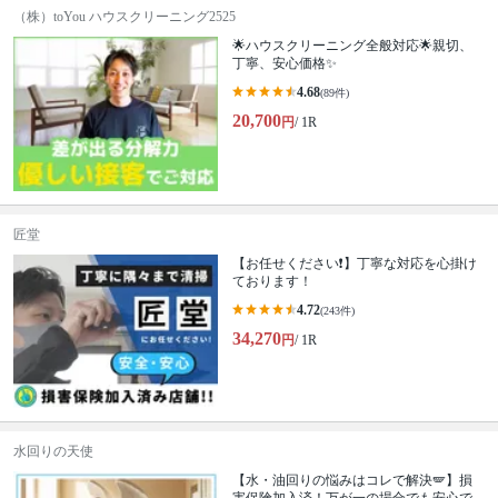
（株）toYou ハウスクリーニング2525
🌟ハウスクリーニング全般対応🌟親切、
丁寧、安心価格✨
4.68
(89件)
20,700
円
/ 1R
匠堂
【お任せください❗️】丁寧な対応を心掛け
ております！
4.72
(243件)
34,270
円
/ 1R
水回りの天使
【水・油回りの悩みはコレで解決🪽】損