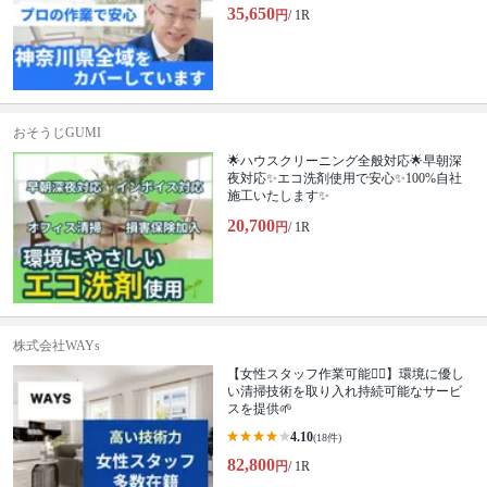
35,650
円
/ 1R
おそうじGUMI
🌟ハウスクリーニング全般対応🌟早朝深
夜対応✨エコ洗剤使用で安心✨100%自社
施工いたします✨
20,700
円
/ 1R
株式会社WAYs
【女性スタッフ作業可能🙆‍♀️】環境に優し
い清掃技術を取り入れ持続可能なサービ
スを提供🌱
4.10
(18件)
82,800
円
/ 1R