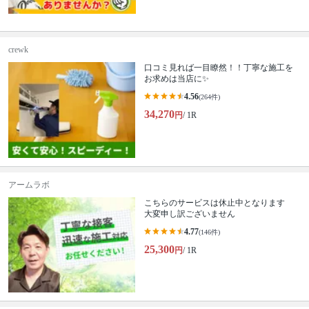
crewk
口コミ見れば一目瞭然！！丁寧な施工を
お求めは当店に✨
4.56
(264件)
34,270
円
/ 1R
アームラボ
こちらのサービスは休止中となります
大変申し訳ございません
4.77
(146件)
25,300
円
/ 1R