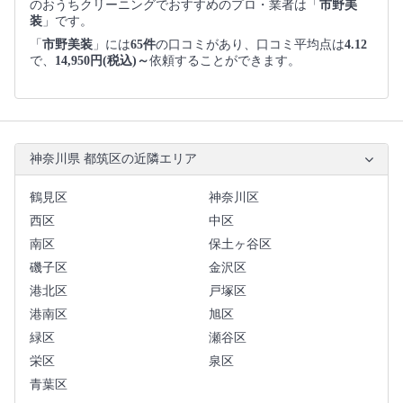
のおうちクリーニングでおすすめのプロ・業者は「
市野美
装
」です。
「
市野美装
」には
65件
の口コミがあり、口コミ平均点は
4.12
で、
14,950円(税込)～
依頼することができます。
神奈川県 都筑区の近隣エリア
鶴見区
神奈川区
西区
中区
南区
保土ヶ谷区
磯子区
金沢区
港北区
戸塚区
港南区
旭区
緑区
瀬谷区
栄区
泉区
青葉区