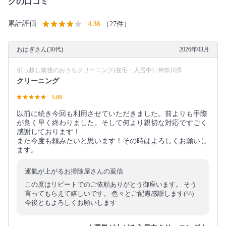
グの口コミ
累計評価
4.36
（27件）
おはぎさん(30代)
2026年03月
引っ越し前後のおうちクリーニング(在宅・入居中) | 神奈川県
クリーニング
5.00
以前に続き今回も利用させていただきました。前よりも手際
が良く早く終わりました。そして何より親切な対応ですごく
感謝しております！
また今度も頼みたいと思います！その時はよろしくお願いし
ます。
運氣が上がるお掃除屋さんの返信
この度はリピートでのご依頼ありがとう御座います。 そう
言ってもらえて嬉しいです。 色々とご配慮感謝します(^^)
今後ともよろしくお願いします