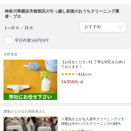
神奈川県横浜市都筑区の引っ越し前後のおうちクリーニング業
者・プロ
1～21
21
件 ／
件
平日作業500円OFF
市野美装
【お任せください❗️】丁寧な対応を心掛け
ております！
4.12
(65件)
14,950
円
/ 1R
運氣が上がるお掃除屋さん
☆運気が上がる入居中クリーニング☆大
掃除は今やハウスクリーニングの時代