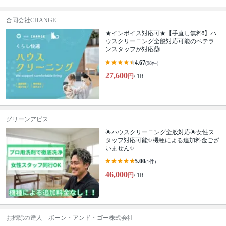
合同会社CHANGE
★インボイス対応可★【手直し無料❗️】ハ
ウスクリーニング全般対応可能のベテラ
ンスタッフが対応🙆
4.67
(98件)
27,600
円
/ 1R
グリーンアピス
🌟ハウスクリーニング全般対応🌟女性ス
タッフ対応可能✨機種による追加料金ござ
いません✨
5.00
(1件)
46,000
円
/ 1R
お掃除の達人 ボーン・アンド・ゴー株式会社