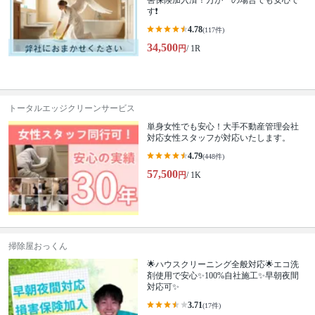
害保険加入済！万が一の場合でも安心で
す❗️
4.78
(117件)
34,500
円
/ 1R
トータルエッジクリーンサービス
単身女性でも安心！大手不動産管理会社
対応女性スタッフが対応いたします。
4.79
(448件)
57,500
円
/ 1K
掃除屋おっくん
🌟ハウスクリーニング全般対応🌟エコ洗
剤使用で安心✨100%自社施工✨早朝夜間
対応可✨
3.71
(17件)