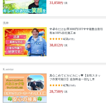
31,050
円
/ 1R
洗神
🌹🥀今だけお🉐3000円OFF🌹🌹複数台割引
有🎀100%自社施工🎀
4.53
(47件)
38,812
円
/ 1R
K.service
真心こめてピカピカにッ💖【女性スタッ
フ作業可能🙆‍♀️】追加料金一切なし❗️❗️
4.79
(370件)
28,750
円
/ 1R