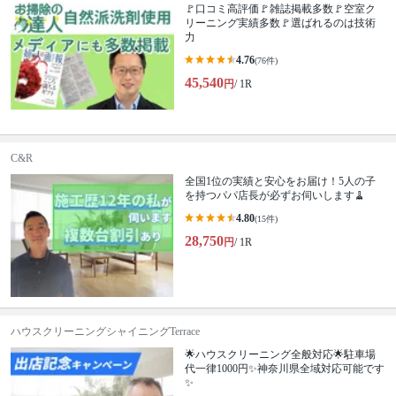
🚩口コミ高評価🚩雑誌掲載多数🚩空室ク
リーニング実績多数🚩選ばれるのは技術
力
4.76
(76件)
45,540
円
/ 1R
C&R
全国1位の実績と安心をお届け！5人の子
を持つパパ店長が必ずお伺いします🧹
4.80
(15件)
28,750
円
/ 1R
ハウスクリーニングシャイニングTerrace
🌟ハウスクリーニング全般対応🌟駐車場
代一律1000円✨神奈川県全域対応可能です
✨