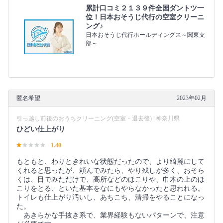
累計口コミ２１３９件全国ダントツ一
位！日本おそうじ代行の空室クリーニ
ング♪
日本おそうじ代行ホールディングス～関東支
部～
匿名希望
2023年02月
引っ越し前後のおうちクリーニング(空室・退去後) | 神奈川県
ひどい仕上がり
1.40
もともと、わりときれいな状態だったので、より綺麗にして
くれると思ったが、頼んでみたら、やり残しが多く、おそら
くは、目でみただけで、高所などのほこりや、巾木の上のほ
こりをとる、といた基本をなにもやらなかったと思われる。
トイレも仕上がり汚いし、あちこち、清掃をやることになっ
た。
あきらかな手抜き系で、業界経験もないパターンで、注意