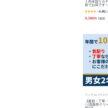
ト内水回りカテ
前でお得です✨
4.46
(2
9,500
円
/ 1箇所
リックルハウスク
【親切・丁寧・
✨️(洗面所クリ
安心❗️