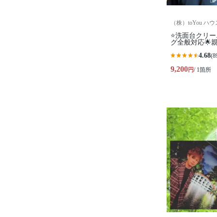
（株）toYou ハ
⭐️洗面台クリ
グ全般対応🌟
4.68
(8
9,200
円
/ 1箇所