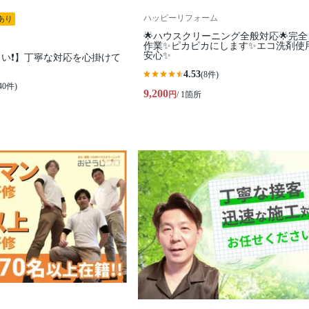
ハッピーリフォーム
あり
🌟ハウスクリーニング全般対応🌟完
作業✨️ピカピカにします✨️エコ洗剤使
安心✨
い❗️】丁寧な対応を心掛けて
4.53
(8件)
40件)
9,200
円
/ 1箇所