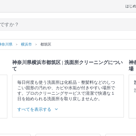
はじ
神奈川県
横浜市
都筑区
神奈川県横浜市都筑区 | 洗面所クリーニングについ
神
て
場
毎日何度も使う洗面所は化粧品・整髪料などのしつ
こい固形の汚れや、カビや水垢が付きやすい場所で
す。プロのクリーニングサービスで清潔で快適な１
日を始められる洗面所を取り戻しませんか。
▼表示価格に含まれる洗面所クリーニングの作業範
すべてを表示する
囲
照明 / 鏡の水垢・ウロコ落とし / 洗面台 / 蛇口 / 収納
庫表面 / 作業場所の簡易清掃
口コミ
もご参照ください。