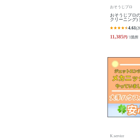
おそうじプロ
おそうじプロの
クリーニング)
4.61
(2
11,385
円
/ 1箇所
K.service