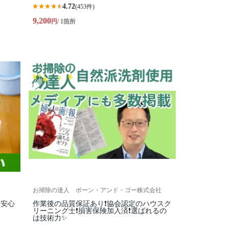
4.72
(453件)
9,200
円
/ 1箇所
お掃除の達人 ボーン・アンド・ゴー株式会社
】安心
作業後の品質保証あり❗️協会認定のハウスク
リーニング士❗️損害保険加入済❗️選ばれるの
は技術力✨