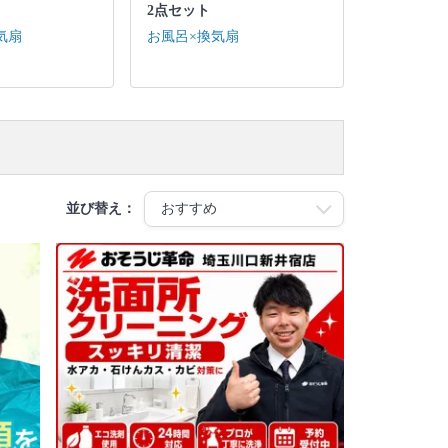
2点セット
気扇
お風呂×換気扇
並び替え：