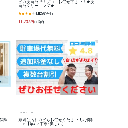
ピカ洗面台で！プロにお任せ下さい！★洗
面台クリーニング★
4.82
(908件)
11,235
円
/ 1箇所
BloomLife
保険
頑固な汚れカビもお任せください❗️❗️大掃除
に✨【早い･丁寧･美しい】