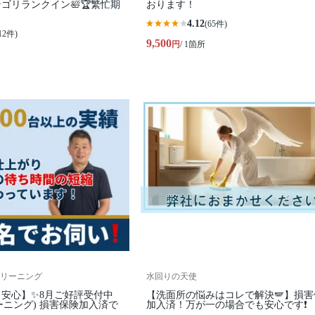
ゴリランクイン🛀🏆繁忙期
おります！
4.12
(65件)
12件)
9,500
円
/ 1箇所
リーニング
水回りの天使
安心】✨️8月ご好評受付中
【洗面所の悩みはコレで解決🪽】損害
ーニング) 損害保険加入済で
加入済！万が一の場合でも安心です❗️