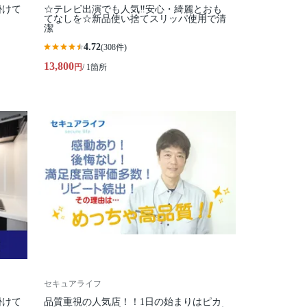
掛けて
☆テレビ出演でも人気‼安心・綺麗とおも
てなしを☆新品使い捨てスリッパ使用で清
潔
4.72
(308件)
13,800
円
/ 1箇所
セキュアライフ
掛けて
品質重視の人気店！！1日の始まりはピカ