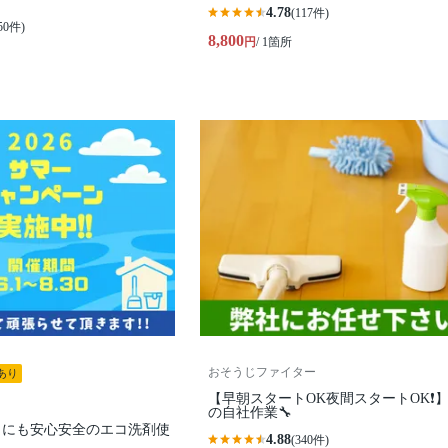
4.78
(117件)
50件)
8,800
円
/ 1箇所
おそうじファイター
あり
【早朝スタートOK夜間スタートOK❗️
の自社作業🔧
トにも安心安全のエコ洗剤使
4.88
(340件)