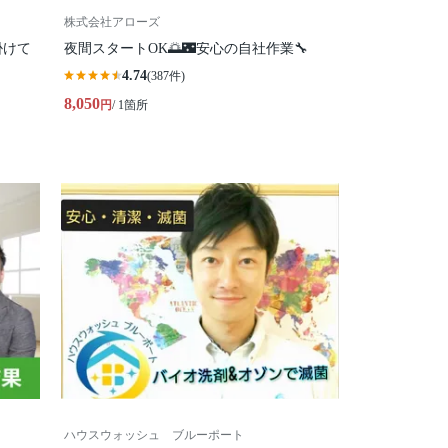
株式会社アローズ
掛けて
夜間スタートOK🌅🌃安心の自社作業🔧
4.74
(387件)
8,050
円
/ 1箇所
ハウスウォッシュ ブルーポート