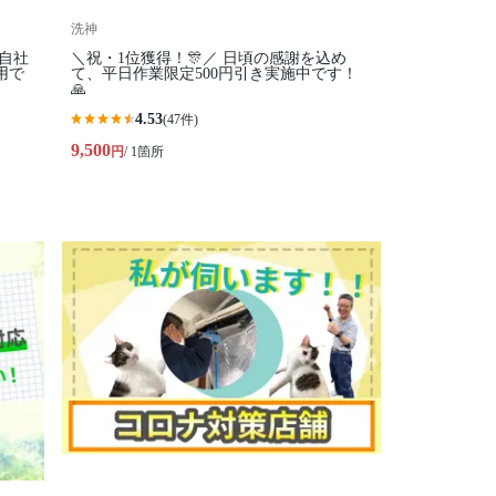
洗神
全自社
＼祝・1位獲得！🎊／ 日頃の感謝を込め
用で
て、平日作業限定500円引き実施中です！
🙏
4.53
(47件)
9,500
円
/ 1箇所