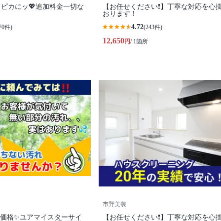
ピカにッ💖追加料金一切な
【お任せください❗️】丁寧な対応を心
おります！
4.72
70件)
(243件)
12,650
円
/ 1箇所
市野美装
別価格✨ユアマイスターサイ
【お任せください❗️】丁寧な対応を心