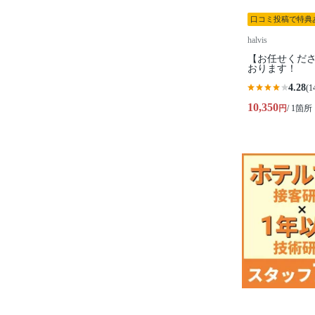
口コミ投稿で特典
halvis
【お任せくださ
おります！
4.28
(1
10,350
円
/ 1箇所