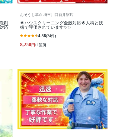
おそうじ革命 埼玉川口新井宿店
コ洗剤
🌟ハウスクリーニング全般対応🌟人柄と技
間対応
術で評価されています✨✨
4.56
(24件)
8,250
円
/ 1箇所