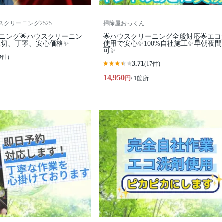
ウスクリーニング2525
掃除屋おっくん
ーニング🌟ハウスクリーニン
🌟ハウスクリーニング全般対応🌟エ
親切、丁寧、安心価格✨
使用で安心✨100%自社施工✨早朝夜
可✨
9件)
3.71
(17件)
14,950
円
/ 1箇所