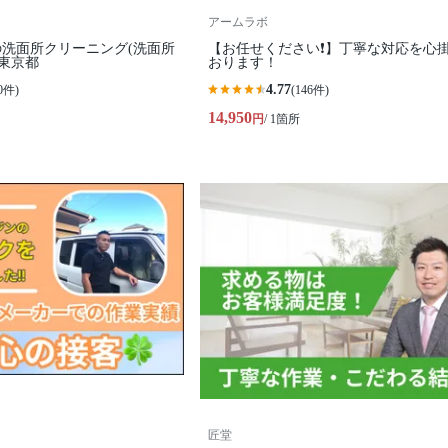
アームラボ
洗面所クリーニング(洗面所
【お任せください❗️】丁寧な対応を心
 東京都
おります！
4.77
0件)
(146件)
14,950
円
/ 1箇所
匠堂