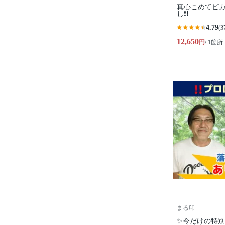
真心こめてピカ
し❗️❗️
4.79
(3
12,650
円
/ 1箇所
まる印
✨今だけの特