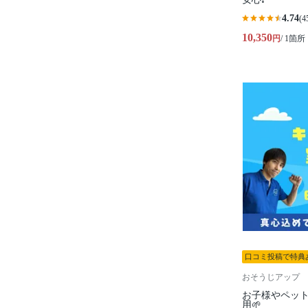
4.74
(4
10,350
円
/ 1箇所
口コミ投稿で特典
おそうじアップ
お子様やペッ
用🌱