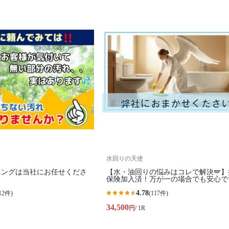
水回りの天使
ニングは当社にお任せくださ
【水・油回りの悩みはコレで解決🪽】
保険加入済！万が一の場合でも安心です
4.78
12件)
(117件)
34,500
円
/ 1R