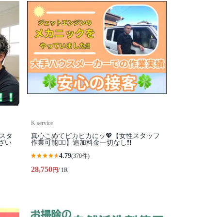
K.service
性スタ
真心こめてピカピカにッ💖【女性スタッフ
ざい
作業可能🙆‍♀️】追加料金一切なし❗️❗️
4.79
(370件)
28,750
円
/ 1R