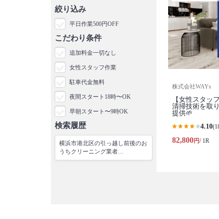
絞り込み
平日作業500円OFF
こだわり条件
追加料金一切なし
女性スタッフ作業
駐車代金無料
株式会社WAYs
夜間スタート18時〜OK
【女性スタッフ作
清掃技術を取
早朝スタート〜9時OK
提供🌱
検索履歴
4.10
(1
82,800
円
/ 1R
横浜市港北区の引っ越し前後のお
うちクリーニング業者…