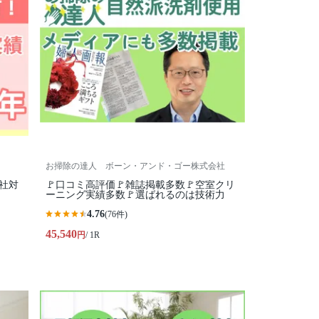
お掃除の達人 ボーン・アンド・ゴー株式会社
社対
🚩口コミ高評価🚩雑誌掲載多数🚩空室クリ
ーニング実績多数🚩選ばれるのは技術力
4.76
(76件)
45,540
円
/ 1R