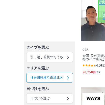
タイプを選ぶ
C&R
全国1位の実績
引っ越し前後のおうちクリーニング
持つパパ店長が
4.80
(1
エリアを選ぶ
28,750
円
/ 1R
神奈川県横浜市港北区
日づけを選ぶ
日づけを選ぶ