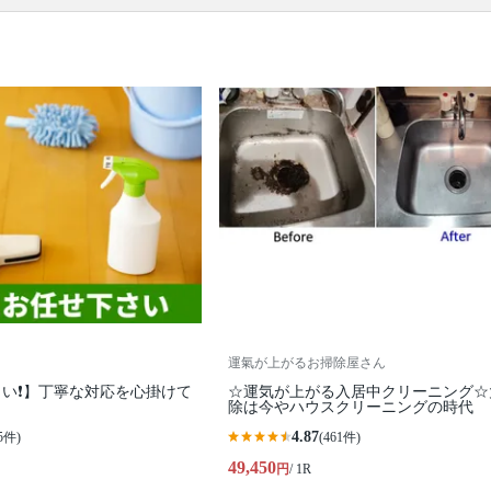
口コミ
もご参照ください。
※本ページでは一部プロモーションを含む場合があ
ります。
運氣が上がるお掃除屋さん
い❗️】丁寧な対応を心掛けて
☆運気が上がる入居中クリーニング☆
除は今やハウスクリーニングの時代
4.87
5件)
(461件)
49,450
円
/ 1R