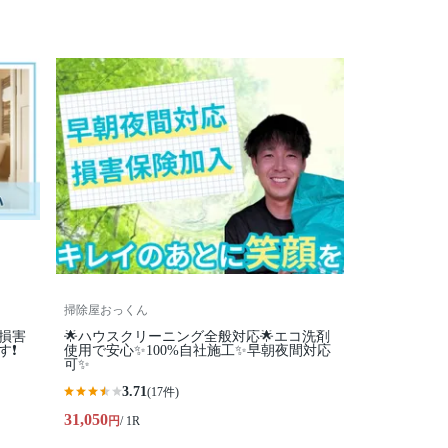
掃除屋おっくん
損害
🌟ハウスクリーニング全般対応🌟エコ洗剤
❗️
使用で安心✨100%自社施工✨早朝夜間対応
可✨
3.71
(17件)
31,050
円
/ 1R