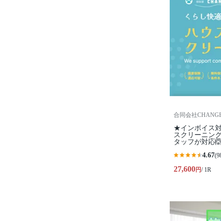
合同会社CHANG
★インボイス対
スクリーニン
タッフが対応
4.67
(9
27,600
円
/ 1R