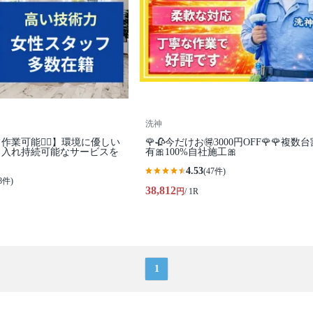
洗神
業可能🙆‍♀️】環境に優しい
🌹🥀今だけお🉐3000円OFF🌹🌹複数
り入れ持続可能なサービスを
有🎀100%自社施工🎀
4.53
(47件)
8件)
38,812
円
/ 1R
1