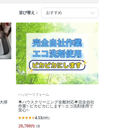
並び替え：
ハッピーリフォーム
大掃
🌟ハウスクリーニング全般対応🌟完全自社
作業✨️ピカピカにします✨️エコ洗剤使用で
安心✨
4.53
(8件)
20,700
円
/ 1R