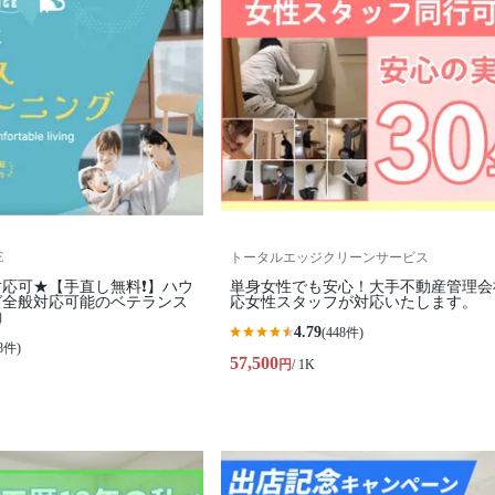
E
トータルエッジクリーンサービス
応可★【手直し無料❗️】ハウ
単身女性でも安心！大手不動産管理会
グ全般対応可能のベテランス
応女性スタッフが対応いたします。

4.79
(448件)
8件)
57,500
円
/ 1K