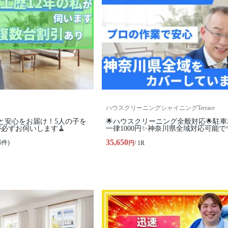
ハウスクリーニングシャイニングTerrace
と安心をお届け！5人の子を
🌟ハウスクリーニング全般対応🌟駐
必ずお伺いします🧹
一律1000円✨神奈川県全域対応可能で
35,650
5件)
円
/ 1R