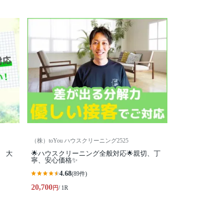
（株）toYou ハウスクリーニング2525
 大
🌟ハウスクリーニング全般対応🌟親切、丁
寧、安心価格✨
4.68
(89件)
20,700
円
/ 1R