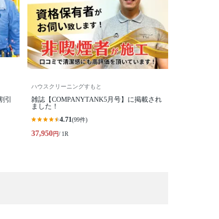
ハウスクリーニングすもと
台割引
雑誌【COMPANYTANK5月号】に掲載され
ました！
4.71
(99件)
37,950
円
/ 1R