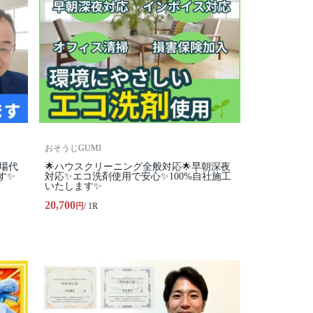
おそうじGUMI
車場代
🌟ハウスクリーニング全般対応🌟早朝深夜
す✨
対応✨エコ洗剤使用で安心✨100%自社施工
いたします✨
20,700
円
/ 1R