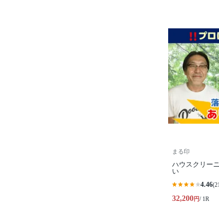
まる印
ハウスクリー
い
4.46
(2
32,200
円
/ 1R