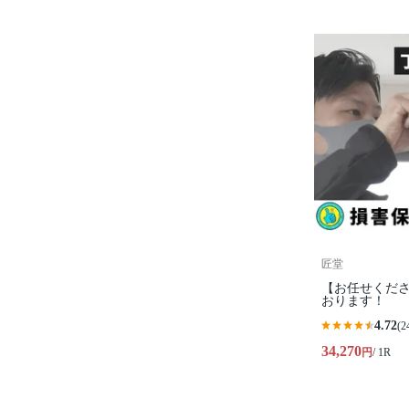
匠堂
【お任せくださ
おります！
4.72
(2
34,270
円
/ 1R