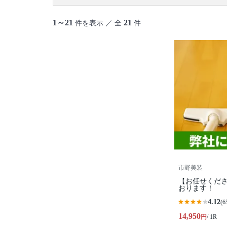
1～21
21
件を表示 ／ 全
件
市野美装
【お任せくださ
おります！
4.12
(6
14,950
円
/ 1R