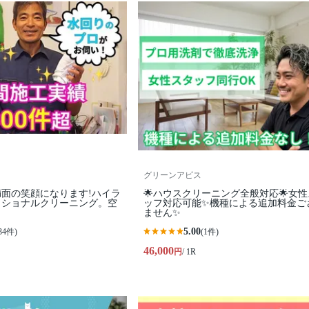
グリーンアピス
面の笑顔になります!ハイラ
🌟ハウスクリーニング全般対応🌟女
ッショナルクリーニング。空
ッフ対応可能✨機種による追加料金ご
ません✨
5.00
34件)
(1件)
46,000
円
/ 1R