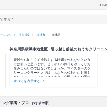
はじ
リーニング
神奈川県
横浜市
港北区
神奈川県横浜市港北区 | 引っ越し前後のおうちクリーニ
普段から忙しくて掃除をする時間を作れないという
方は多いと思います。せっかくの休日もゆっくりお
休みしたいのではないでしょうか。マイスターのク
リーニングサービスでは、あなたの代わりにお家を
キレイにして、リラックスできる空間にするお手伝
すべてを表示する
いをさせていただきます。
▼表示価格に含まれる引っ越し前後のおうちクリー
ニングの作業範囲
キッチン / 換気扇 / 浴室 / トイレ / 洗面所 / ベランダ /
窓 / エアコンの簡易洗浄(フィルターのみ) / 照明 / 天
ニング業者・プロ
おすすめ順
井 / 壁面 / 床 / 廊下 / 階段 / 玄関