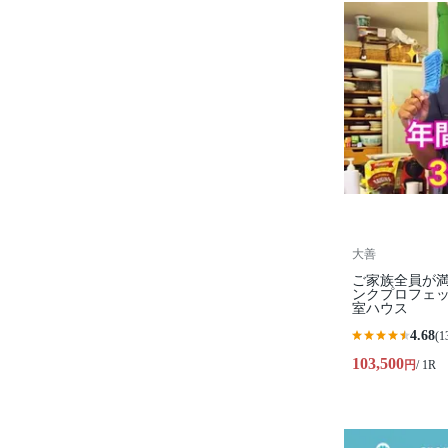
大善
ご家族全員が満
ンクプロフェ
室ハウス
4.68
(1
103,500
円
/ 1R