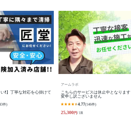
アームラボ
い❗️】丁寧な対応を心掛けて
こちらのサービスは休止中となります
変申し訳ございません
4.77
43件)
(146件)
25,300
円
/ 1R