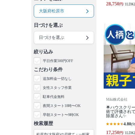
28,750
円
/ 1LD
大阪府松原市
日づけを選ぶ
日づけを選ぶ
絞り込み
平日作業500円OFF
こだわり条件
追加料金一切なし
女性スタッフ作業
駐車代金無料
Miki株式会社
夜間スタート18時〜OK
🌟ハウスクリ
術で評価され
早朝スタート〜9時OK
除屋さん✨
検索履歴
4.80
(9
17,250
円
/ 1LD
松原市(大阪府)の戸建て・一軒家