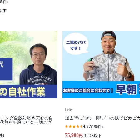
05件)
K以下
Lefty
ーニング全般対応🌟安心の自
退去時に汚れ一掃❗️プロの技でピカピ
場代無料✨️追加料金一切ござ
4.77
(196件)
75,900
件)
円
/ 1LDK以下