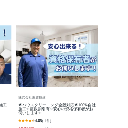
株式会社東豊技建
施工
🌟ハウスクリーニング全般対応🌟100%自社
施工✨複数割引有✨安心の資格保有者がお
伺いします✨
4.85
(11件)