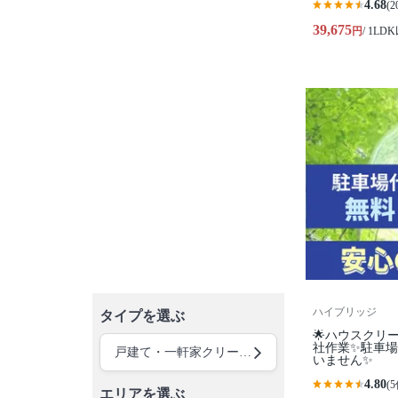
4.68
(2
39,675
円
/ 1LD
ハイブリッジ
タイプを選ぶ
🌟ハウスクリ
社作業✨️駐車
戸建て・一軒家クリーニング
いません✨
4.80
(5
エリアを選ぶ