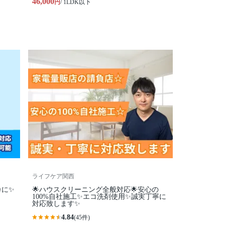
46,000
円
/ 1LDK以下
ライフケア関西
カに✨
🌟ハウスクリーニング全般対応🌟安心の
100%自社施工✨エコ洗剤使用✨誠実丁寧に
対応致します✨
4.84
(45件)