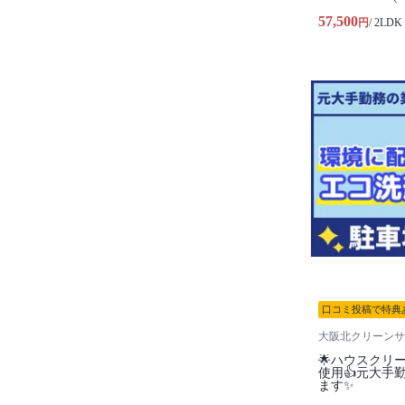
57,500
円
/ 2LDK
口コミ投稿で特典
大阪北クリーンサ
🌟ハウスクリ
使用👍元大手
ます✨