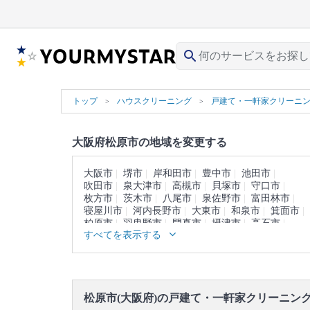
search
トップ
ハウスクリーニング
戸建て・一軒家クリーニ
大阪府松原市の地域を変更する
大阪市
堺市
岸和田市
豊中市
池田市
吹田市
泉大津市
高槻市
貝塚市
守口市
枚方市
茨木市
八尾市
泉佐野市
富田林市
寝屋川市
河内長野市
大東市
和泉市
箕面市
柏原市
羽曳野市
門真市
摂津市
高石市
すべてを表示する
藤井寺市
東大阪市
泉南市
四條畷市
交野市
大阪狭山市
阪南市
三島郡
豊能郡
泉北郡
泉南郡
南河内郡
松原市(大阪府)の戸建て・一軒家クリーニン