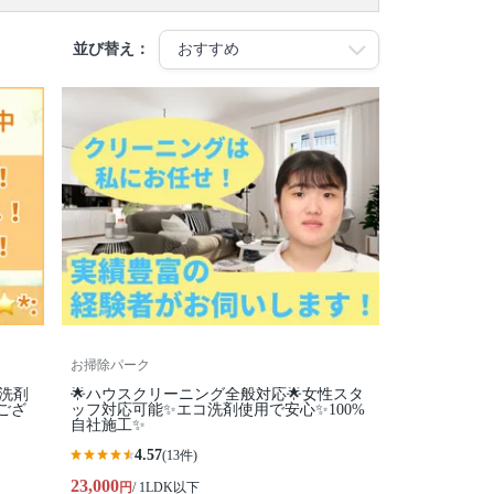
並び替え：
お掃除パーク
コ洗剤
🌟ハウスクリーニング全般対応🌟女性スタ
ござ
ッフ対応可能✨エコ洗剤使用で安心✨100%
自社施工✨
4.57
(13件)
23,000
円
/ 1LDK以下