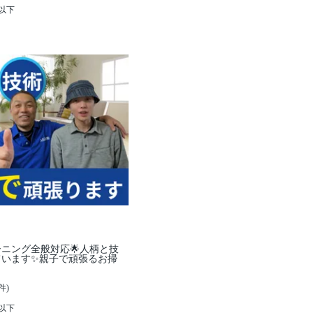
K以下
ーニング全般対応🌟人柄と技
ています✨親子で頑張るお掃
件)
K以下