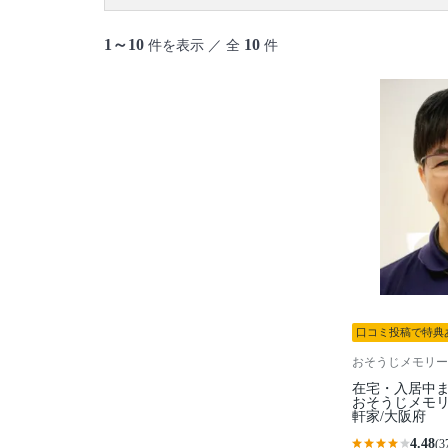
1～10
10
件を表示 ／ 全
件
口コミ投稿で特典
おそうじメモリー
在宅・入居中ま
おそうじメモリ
軒家/大阪府
4.48
(3