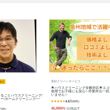
口コミ
もご参照ください。
※本ページでは一部プロモーションを含む場合があ
ります。
美好クリーンサービス
あり
🌟ハウスクリーニング全般対応🌟エ
使用でお子様にも安心✨作業外注一切
いません✨
るごとハウスクリーニング/
ー/ホームクリーニング/一
4.67
(88件)
46,000
円
/ 1LDK以下
73件)