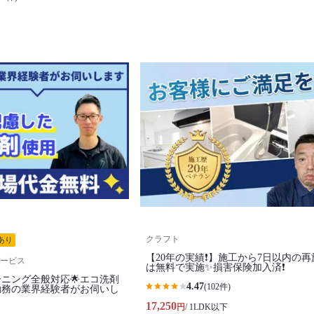
クラフト
あり
【20年の実績❗️】施工から7日以内の再
ービス
は無料で実施✨損害保険加入済❗️
ーニング全般対応🌟エコ洗剤
4.47
(102件)
勤務の業界経験者がお伺いし
17,250
円
/ 1LDK以下