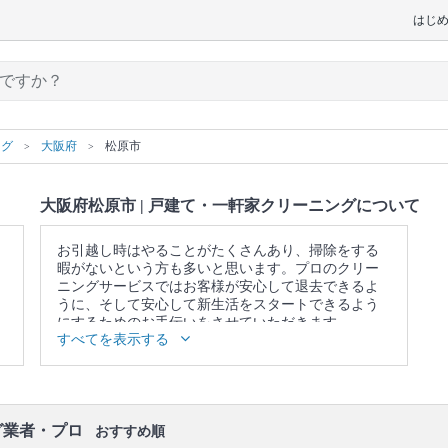
はじ
ング
大阪府
松原市
大阪府松原市 | 戸建て・一軒家クリーニングについて
お引越し時はやることがたくさんあり、掃除をする
暇がないという方も多いと思います。プロのクリー
ニングサービスではお客様が安心して退去できるよ
うに、そして安心して新生活をスタートできるよう
にするためのお手伝いをさせていただきます。
すべてを表示する
▼表示価格に含まれる戸建て・一軒家クリーニング
の作業範囲
キッチン / 換気扇 / 浴室 / トイレ / 洗面所 / ベランダ /
窓 / エアコンの簡易洗浄(フィルターのみ) / 照明 / 天
井 / 壁面 / 床 / 廊下 / 階段 / 玄関
グ業者・プロ
おすすめ順