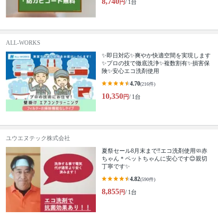
8,740
円
/ 1台
ALL-WORKS
✨即日対応✨爽やか快適空間を実現します
✨プロの技で徹底洗浄✨複数割有✨損害保
険✨安心エコ洗剤使用
4.70
(216件)
10,350
円
/ 1台
ユウエヌテック株式会社
夏祭セール8月末まで‼エコ洗剤使用🧼赤
ちゃん＊ペットちゃんに安心です😊親切
丁寧です✨
4.82
(590件)
8,855
円
/ 1台