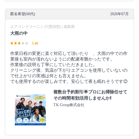
匿名希望(60代)
2026年07月
エアコンクリーニング(壁掛型) | 福島県
大雨の中
3.40
作業日程の変更に直ぐ対応して頂いたり゙、大雨の中での作
業後も室内が濡れないようにの配慮有難かったです。
作業後の説明も丁寧にしていただきました。
クリーニング後、気温が下がりエアコンを使用していないの
で仕上がりの実感は何とも言えません。
でも使用するのが楽しみです。安心して夜も眠れそうです😊
複数台予約割引🌟プロにお掃除任せて
その時間有効活用しませんか❗️
T.K Group株式会社