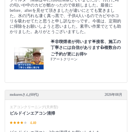
の匂いや中のカビが酷かったので依頼しました。最後に
before、afterを見せて頂きましたが違いにとても驚きまし
た。水の汚れも凄く真っ黒で、子供4人いるのでカビやホコ
リを吸わせてたと思うと申し訳なかっです。今後は、定期的
に掃除をお願いしようと思いました。素早い作業でとても助
かりました。ありがとうございますした。
🌟非喫煙者が伺います🌟接客、施工の
丁寧さには自信があります👍複数台の
ご予約が更にお得✨
Fアートクリーン
mokurenさん(60代)
2026年08月
エアコンクリーニング(天井型)
ビルドインエアコン清掃
4.40