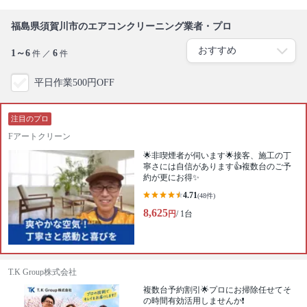
福島県須賀川市のエアコンクリーニング業者・プロ
1～6
6
件 ／
件
平日作業500円OFF
注目のプロ
Fアートクリーン
🌟非喫煙者が伺います🌟接客、施工の丁
寧さには自信があります👍複数台のご予
約が更にお得✨
4.71
(48件)
8,625
円
/ 1台
T.K Group株式会社
複数台予約割引🌟プロにお掃除任せてそ
の時間有効活用しませんか❗️