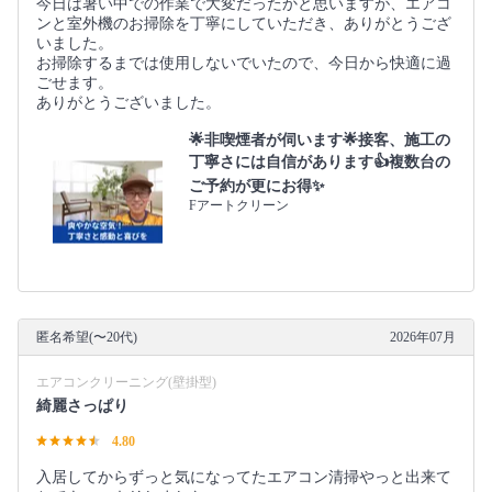
今日は暑い中での作業で大変だったかと思いますが、エアコ
ンと室外機のお掃除を丁寧にしていただき、ありがとうござ
いました。
お掃除するまでは使用しないでいたので、今日から快適に過
ごせます。
ありがとうございました。
🌟非喫煙者が伺います🌟接客、施工の
丁寧さには自信があります👍複数台の
ご予約が更にお得✨
Fアートクリーン
匿名希望(〜20代)
2026年07月
エアコンクリーニング(壁掛型)
綺麗さっぱり
4.80
入居してからずっと気になってたエアコン清掃やっと出来て