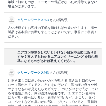
年以上前のものは、メーカーの保証がないため掃除できない
場合がございます。
クリーンワークス963
さん(福島県)
古い機種でもお客様の了解を頂ければ作業いたします。海外
製品は基本的にお断りすることが多いです。事前にご相談く
ださい。
エアコン掃除をしないといけない目安や合図はありま
すか？素人でもわかるエアコンクリーニング を頼む基
準になるものがあれば教えてください。
クリーンワークス963
さん(福島県)
1. 吹き出し口に黒い汚れやカビが見える 吹き出し口のルー
バー（風が出てくるところ）をのぞいて、黒っぽい点々や粉
のようなものが見えたらカビです。 カビが中まで広がってい
る可能性が高く、内部洗浄が必要です。 2. エアコン使用時
にカビ臭・酸っぱい臭い・異臭がする カビ、ホコリ、タバ
コ、ペットなどの臭いが内部にこびりついていると、運転時