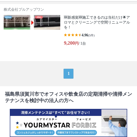
株式会社プルアップワン
🆕新感覚🆕施工できるのは当社だけ🌟ア
ロマとクリーニングで空間リニューアル
を！
4.96
(5件)
9,200
円
/ 1台
1
福島県須賀川市でオフィスや飲食店の定期清掃や清掃メン
テナンスを検討中の法人の方へ