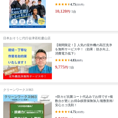
4.75
(501件)
10,120
円
/ 1台
日本おそうじ代行会津若松慶山店
【期間限定！】人気の室外機の高圧洗浄
を無料サービス中！（効果：効き向上、
消費電力低下）
4.83
(88件)
9,775
円
/ 1台
クリーンワークス963
⭐防カビ抗菌コート代込みでお得です⭐複
数台が更にお得👍損害保険加入/複数割有/
安心エコ洗剤！
4.75
(183件)