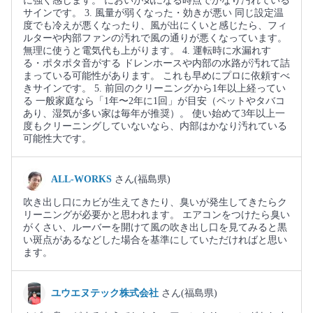
に強く感じます。 においが気になる時点でかなり汚れている
サインです。 3. 風量が弱くなった・効きが悪い 同じ設定温
度でも冷えが悪くなったり、風が出にくいと感じたら、フィ
ルターや内部ファンの汚れで風の通りが悪くなっています。
無理に使うと電気代も上がります。 4. 運転時に水漏れす
る・ポタポタ音がする ドレンホースや内部の水路が汚れて詰
まっている可能性があります。 これも早めにプロに依頼すべ
きサインです。 5. 前回のクリーニングから1年以上経ってい
る 一般家庭なら「1年〜2年に1回」が目安（ペットやタバコ
あり、湿気が多い家は毎年が推奨）。 使い始めて3年以上一
度もクリーニングしていないなら、内部はかなり汚れている
可能性大です。
ALL-WORKS
さん(福島県)
吹き出し口にカビが生えてきたり、臭いが発生してきたらク
リーニングが必要かと思われます。 エアコンをつけたら臭い
がくさい、ルーバーを開けて風の吹き出し口を見てみると黒
い斑点があるなどした場合を基準にしていただければと思い
ます。
ユウエヌテック株式会社
さん(福島県)