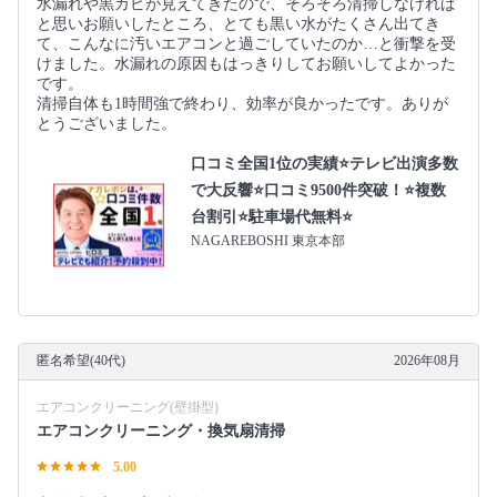
水漏れや黒カビが見えてきたので、そろそろ清掃しなければ
と思いお願いしたところ、とても黒い水がたくさん出てき
て、こんなに汚いエアコンと過ごしていたのか…と衝撃を受
けました。水漏れの原因もはっきりしてお願いしてよかった
です。
清掃自体も1時間強で終わり、効率が良かったです。ありが
とうございました。
口コミ全国1位の実績⭐テレビ出演多数
で大反響⭐口コミ9500件突破！⭐複数
台割引⭐駐車場代無料⭐
NAGAREBOSHI 東京本部
匿名希望(40代)
2026年08月
エアコンクリーニング(壁掛型)
エアコンクリーニング・換気扇清掃
5.00