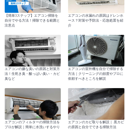
【簡単3ステップ】エアコン掃除を
エアコンの水漏れの原因はドレンホ
自分でやる方法！掃除できる範囲と
ース？対策や予防法・応急処置を紹
注意点
介
エアコンの嫌な臭いの原因と対策方
エアコンの室外機を自分で掃除する
法！生乾き臭・酸っぱい臭い・カビ
方法｜クリーニングの頻度やプロに
臭など
依頼すべきところを解説
エアコンのフィルターの掃除方法を
エアコンのカビ取りを解説｜ 黒カビ
プロが解説｜簡単に水洗いするやり
の原因と自分でできる掃除方法