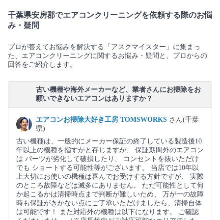
千葉県安房郡でエアコンクリーニングを依頼する際のお悩
み・疑問
プロが答えてお悩みを解決する「アスクマイスター」に集まっ
た、エアコンクリーニングに関するお悩み・疑問と、プロからの
回答をご紹介します。
古い機種や海外メーカーなど、業者さんにお掃除をお
願いできないエアコンはありますか？
エアコンお掃除大好き工房 TOMSWORKS
さん(千葉
県)
古い機種は、一般的にメーカー保証の終了している製造後10
年以上の機種を指すかと存じますが、 保証期間外のエアコン
は パーツが劣化して破損したり、 コンセントを抜いただけ
でも ショートする可能性等がございます。 当店では10年以
上大切にお使いの機種は喜んでお受けする方針ですが、 実際
のところ故障などは滅多にありません。 ただ可能性として何
か起こるかは清掃時点まで判断が難しいため、 万が一の故障
時も保証がきかない点にご了承いただけましたら、清掃自体
は可能です！ また対応外の機種は以下になります。 ご確認