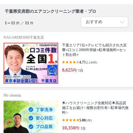
千葉県安房郡のエアコンクリーニング業者・プロ
1～11
11
件 ／
件
NAGAREBOSHI千葉支店
千葉エリア1位⭐テレビでも紹介され大反
響⭐️口コミ2000件突破⭐️駐車場無料⭐セッ
ト割お得⭐
4.77
(2,143件)
8,625
円
/ 1台
My cleaning
🌟ハウスクリーニング全般対応🌟高品質
施工をお届け✨複数台割引有✨駐車場代無
料✨
5.00
(1件)
10,350
円
/ 1台