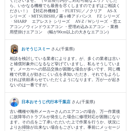
くださいませ。 （※店長竹内がご対応可能なエリアでした
ら、いかなる機種でも最善を尽くしますのでまずはご相談く
ださい！） 【対応外機種】 ・FUJITSU／ノクリア AS-X
シリーズ ・MITSUBISHI／霧ヶ峰アドバンス FZ シリーズ
ㆍSHARP エアレスト シリーズ AY-Z / Wシリーズ ・窓エ
アコン／ウィンドウエアコン ・壁埋め込みエアコン ・業務
用壁掛けエアコン (幅が90cm以上の大きなエアコン)
おそうじスミー
さん(千葉県)
相談を検討している業者によります。が、多くの業者は古い
と補償対象外になるなど挙げていますし、私もそうしていま
す。メーカーへの部品交換が困難な場合が多いです、同じ機
種で代替えが効きにくい点を承知いただき、それでもよろし
ければ依頼承らせていただくようになります。万が一が起き
ないのは一番ですが。
日本おそうじ代行本千葉店
さん(千葉県)
古い機種や海外メーカーさんのエアコンの場合、万一作業後
に故障等のトラブルが発生した場合に修理対応が困難になり
ます。その点をご了承いただいた上で作業を行うか、状況に
よりお掃除が出来ない場合もございます。事前にメッセージ