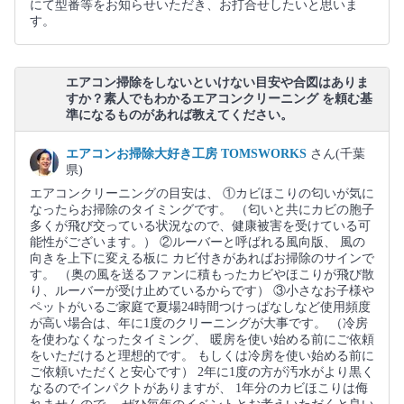
にて型番等をお知らせいただき、お打合せしたいと思いま
す。
エアコン掃除をしないといけない目安や合図はありま
すか？素人でもわかるエアコンクリーニング を頼む基
準になるものがあれば教えてください。
エアコンお掃除大好き工房 TOMSWORKS
さん(千葉
県)
エアコンクリーニングの目安は、 ①カビほこりの匂いが気に
なったらお掃除のタイミングです。 （匂いと共にカビの胞子
多くが飛び交っている状況なので、健康被害を受けている可
能性がございます。） ②ルーバーと呼ばれる風向版、 風の
向きを上下に変える板に カビ付きがあればお掃除のサインで
す。 （奥の風を送るファンに積もったカビやほこりが飛び散
り、ルーバーが受け止めているからです） ③小さなお子様や
ペットがいるご家庭で夏場24時間つけっぱなしなど使用頻度
が高い場合は、年に1度のクリーニングが大事です。 （冷房
を使わなくなったタイミング、 暖房を使い始める前にご依頼
をいただけると理想的です。 もしくは冷房を使い始める前に
ご依頼いただくと安心です） 2年に1度の方が汚水がより黒く
なるのでインパクトがありますが、 1年分のカビほこりは侮