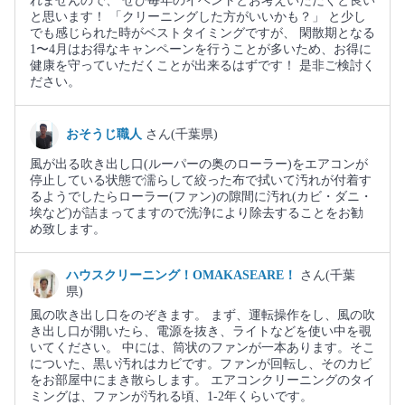
れませんので、 ぜひ毎年のイベントとお考えいただくと良い
と思います！ 「クリーニングした方がいいかも？」 と少し
でも感じられた時がベストタイミングですが、 閑散期となる
1〜4月はお得なキャンペーンを行うことが多いため、お得に
健康を守っていただくことが出来るはずです！ 是非ご検討く
ださい。
おそうじ職人
さん(千葉県)
風が出る吹き出し口(ルーパーの奥のローラー)をエアコンが
停止している状態で濡らして絞った布で拭いて汚れが付着す
るようでしたらローラー(ファン)の隙間に汚れ(カビ・ダニ・
埃など)が詰まってますので洗浄により除去することをお勧
め致します。
ハウスクリーニング！OMAKASEARE！
さん(千葉
県)
風の吹き出し口をのぞきます。 まず、運転操作をし、風の吹
き出し口が開いたら、電源を抜き、ライトなどを使い中を覗
いてください。 中には、筒状のファンが一本あります。そこ
についた、黒い汚れはカビです。ファンが回転し、そのカビ
をお部屋中にまき散らします。 エアコンクリーニングのタイ
ミングは、ファンが汚れる頃、1-2年くらいです。