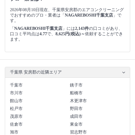
2026年08月10日現在、千葉県安房郡のエアコンクリーニング
でおすすめのプロ・業者は「
NAGAREBOSHI千葉支店
」で
す。
「
NAGAREBOSHI千葉支店
」には
2,143件
の口コミがあり、
口コミ平均点は
4.77
で、
8,625円(税込)～
依頼することができ
ます。
千葉県 安房郡の近隣エリア
千葉市
銚子市
市川市
船橋市
館山市
木更津市
松戸市
野田市
茂原市
成田市
佐倉市
東金市
旭市
習志野市