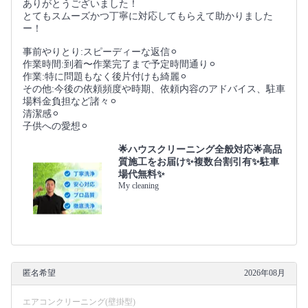
ありがとうございました！
とてもスムーズかつ丁寧に対応してもらえて助かりました
ー！
事前やりとり:スピーディーな返信⚪︎
作業時間:到着〜作業完了まで予定時間通り⚪︎
作業:特に問題もなく後片付けも綺麗⚪︎
その他:今後の依頼頻度や時期、依頼内容のアドバイス、駐車
場料金負担など諸々⚪︎
清潔感⚪︎
子供への愛想⚪︎
🌟ハウスクリーニング全般対応🌟高品
質施工をお届け✨複数台割引有✨駐車
場代無料✨
My cleaning
匿名希望
2026年08月
エアコンクリーニング(壁掛型)