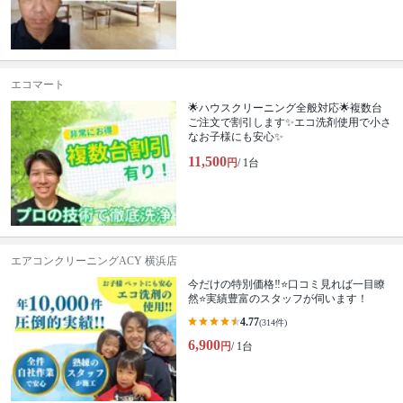
エコマート
🌟ハウスクリーニング全般対応🌟複数台
ご注文で割引します✨エコ洗剤使用で小さ
なお子様にも安心✨
11,500
円
/ 1台
エアコンクリーニングACY 横浜店
今だけの特別価格‼️⭐口コミ見れば一目瞭
然⭐実績豊富のスタッフが伺います！
4.77
(314件)
6,900
円
/ 1台