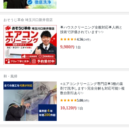
おそうじ革命 埼玉川口新井宿店
🌟ハウスクリーニング全般対応🌟人柄と
技術で評価されています✨✨
4.56
(24件)
9,980
円
/ 1台
和・風掃
⭐️エアコンクリーニング専門店🌟3種の薬
剤で洗浄します✨完全分解も対応可能✨複
数台割引あり✨
5.00
(3件)
10,120
円
/ 1台