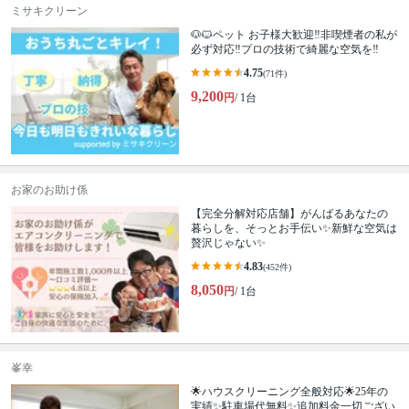
ミサキクリーン
🐶🐱ペット お子様大歓迎‼️非喫煙者の私が
必ず対応‼️プロの技術で綺麗な空気を‼️
4.75
(71件)
9,200
円
/ 1台
お家のお助け係
【完全分解対応店舗】がんばるあなたの
暮らしを、そっとお手伝い✨新鮮な空気は
贅沢じゃない✨
4.83
(452件)
8,050
円
/ 1台
峯幸
🌟ハウスクリーニング全般対応🌟25年の
実績✨駐車場代無料✨追加料金一切ござい