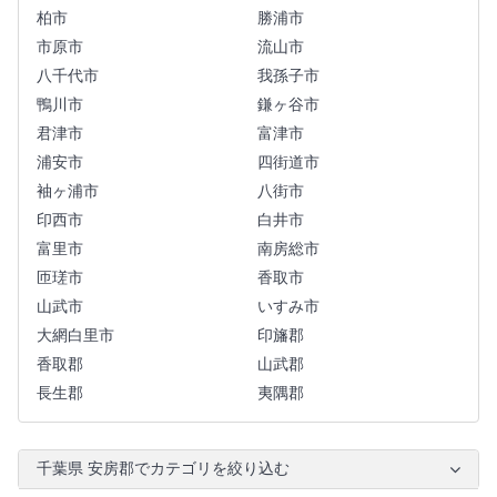
柏市
勝浦市
市原市
流山市
八千代市
我孫子市
鴨川市
鎌ヶ谷市
君津市
富津市
浦安市
四街道市
袖ヶ浦市
八街市
印西市
白井市
富里市
南房総市
匝瑳市
香取市
山武市
いすみ市
大網白里市
印旛郡
香取郡
山武郡
長生郡
夷隅郡
千葉県 安房郡でカテゴリを絞り込む