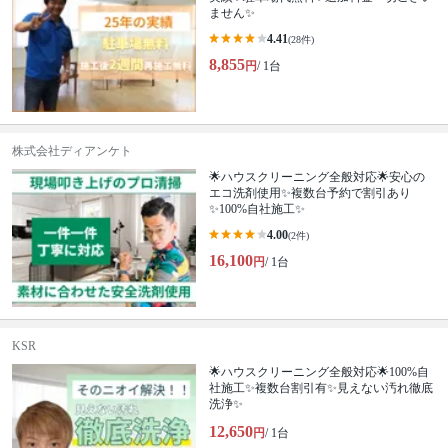
ません✨
4.41
(28件)
8,855
円
/ 1台
株式会社ディアンケト
🌟ハウスクリーニング全般対応🌟安心の
エコ洗剤使用✨複数台予約で割引あり
✨100%自社施工✨
4.00
(2件)
16,100
円
/ 1台
KSR
🌟ハウスクリーニング全般対応🌟100%自
社施工✨複数台割引有✨見えない汚れ徹底
洗浄✨
12,650
円
/ 1台