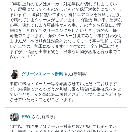
10年以上前のモノはメーカー対応年数が切れてしまってい
て、廃盤になってるものがほとんどで保証対象外になってし
まいます。 滅多に無いですが、稀にエアコンを分解しただけ
で壊れてしまうケースがございます。 保証が無い事、出来な
い事、壊れてしまう可能性がある事、この旨をお客様にご理
解頂き、それでもクリーニングをしたいと言う方のみ、施工
可能でございます。 海外メーカーは見てみない事にはわかり
ませんが、やはり保証対象外となってしまう事を理解して頂
いた上での、施工になります^ ^ ですので、全て施工はでき
ますが、保証が出来る物と、出来ない物があると言う事でご
ざいます！^ ^
グリーンスマート新潟
さん(新潟県)
事前に機種・メーカー等を確認させていただいております
が、お掃除できるかどうか判断に困る場合は直接確認をさせ
ていただき、その際に施工困難と判断した場合にはお断りを
させていただくことがございます。
HSO
さん(新潟県)
10年以上前のモノはメーカー対応年数が切れてしまってお
り、廃盤になってるものがほとんどで保証対象外となってし