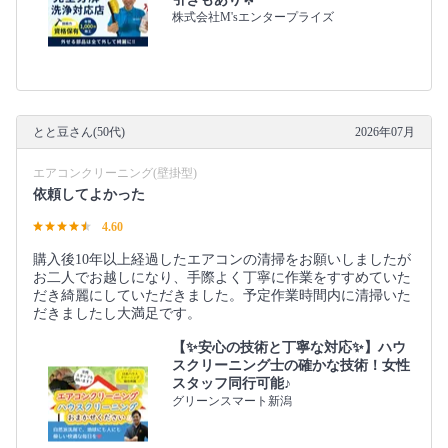
株式会社M'sエンタープライズ
とと豆さん(50代)
2026年07月
エアコンクリーニング(壁掛型)
依頼してよかった
4.60
購入後10年以上経過したエアコンの清掃をお願いしましたが
お二人でお越しになり、手際よく丁寧に作業をすすめていた
だき綺麗にしていただきました。予定作業時間内に清掃いた
だきましたし大満足です。
【✨安心の技術と丁寧な対応✨】ハウ
スクリーニング士の確かな技術！女性
スタッフ同行可能♪
グリーンスマート新潟