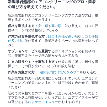
新潟県岩船郡のエアコンクリーニングのプロ・業者
の選び方を教えてください。
新潟県岩船郡のエアコンクリーニングのプロの選び方は、重
視するポイントで変わります。
価格を重視する方
：
安い順
や
高い順
に並び替えて、口コミ評
価やページ内の情報を比べてみる
作業の品質を重視する方
：
口コミ評価が高い順
や
口コミ件数
が多い順
に並び替えて、作業料金やページ内の情報を比べて
みる
オプションサービスを重視する方：
オプションの有無や内
容、作業料金をページ内の情報から比べてみる
注文の取りやすさを重視する方：
作業に来てほしい日付を選
択して、その日が空いているプロに絞り込む
作業をお急ぎの方
：
1週間以内に作業できる
プロを絞り込む
新潟県岩船郡の一部の地域にしか対応していないエアコンク
リーニングの業者もいますので、対応地域も合わせてご確認
ください。
初めての依頼でどのプロを選べばよいか分からない、忙しく
てプロを選ぶ時間がないという方には、ユアマイスターがプ
ロ選びをする
おまかせマイスター
がおすすめです！