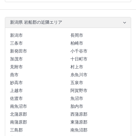
新潟県 岩船郡の近隣エリア
新潟市
長岡市
三条市
柏崎市
新発田市
小千谷市
加茂市
十日町市
見附市
村上市
燕市
糸魚川市
妙高市
五泉市
上越市
阿賀野市
佐渡市
魚沼市
南魚沼市
胎内市
北蒲原郡
西蒲原郡
南蒲原郡
東蒲原郡
三島郡
南魚沼郡