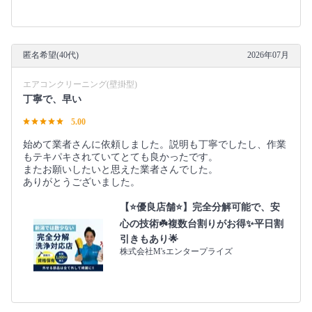
匿名希望(40代)
2026年07月
エアコンクリーニング(壁掛型)
丁寧で、早い
5.00
始めて業者さんに依頼しました。説明も丁寧でしたし、作業
もテキパキされていてとても良かったです。
またお願いしたいと思えた業者さんでした。
ありがとうございました。
【⭐️優良店舗⭐️】完全分解可能で、安
心の技術☘️複数台割りがお得✨平日割
引きもあり🌟
株式会社M'sエンタープライズ