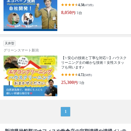
4.58
(473件)
8,050
円
/ 1台
天井型
グリーンスマート新潟
【✨安心の技術と丁寧な対応✨】ハウスク
リーニング士の確かな技術！女性スタッ
フも伺います♪
4.72
(58件)
25,300
円
/ 1台
1