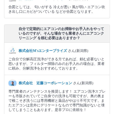
合図としては、 匂いがする 冷えが悪い 風が弱い エアコン吹
き出し口にカビがついている などが合図となります。
自分で定期的にエアコンのお掃除やお手入れをやって
いるのですが、そんな場合でも業者さんにエアコンク
リーニング を頼む必要はありますか？
株式会社M'sエンタープライズ
さん(新潟県)
ご自分で分解高圧洗浄ができる方であれば、頼む必要ないと
思いますが、フィルター掃除のみのお手入れの場合は、業者
に頼み、分解洗浄をおすすめしております。
株式会社 近藤コーポレーション
さん(新潟県)
専門業者のメンテナンスを推奨します！ エアコン洗浄スプレ
ーも市販されていてご自身での洗浄も可能ですが、奥の奥ま
で根こそぎ洗うには専用機材と薬品がやはり不可欠です。ま
たエアコンは意外にデリケートなもので専門知識がないと壊
してしまうこともあります。是非プロに依頼を！