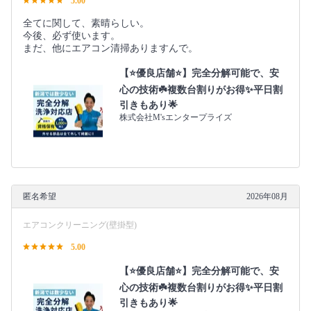
5.00
全てに関して、素晴らしい。
今後、必ず使います。
まだ、他にエアコン清掃ありますんで。
【⭐️優良店舗⭐️】完全分解可能で、安
心の技術☘️複数台割りがお得✨平日割
引きもあり🌟
株式会社M'sエンタープライズ
匿名希望
2026年08月
エアコンクリーニング(壁掛型)
5.00
【⭐️優良店舗⭐️】完全分解可能で、安
心の技術☘️複数台割りがお得✨平日割
引きもあり🌟