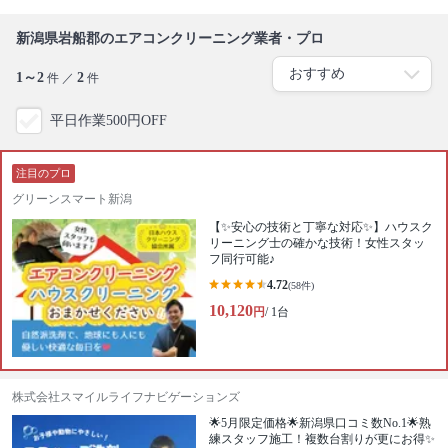
新潟県岩船郡のエアコンクリーニング業者・プロ
1～2
2
件 ／
件
平日作業500円OFF
注目のプロ
グリーンスマート新潟
【✨安心の技術と丁寧な対応✨】ハウスク
リーニング士の確かな技術！女性スタッ
フ同行可能♪
4.72
(58件)
10,120
円
/ 1台
株式会社スマイルライフナビゲーションズ
🌟5月限定価格🌟新潟県口コミ数No.1🌟熟
練スタッフ施工！複数台割りが更にお得✨