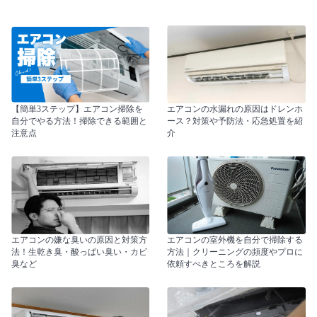
【簡単3ステップ】エアコン掃除を
エアコンの水漏れの原因はドレンホ
自分でやる方法！掃除できる範囲と
ース？対策や予防法・応急処置を紹
注意点
介
エアコンの嫌な臭いの原因と対策方
エアコンの室外機を自分で掃除する
法！生乾き臭・酸っぱい臭い・カビ
方法｜クリーニングの頻度やプロに
臭など
依頼すべきところを解説